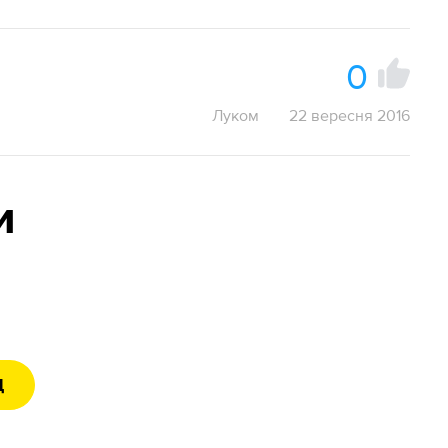
0
Луком
22 вересня 2016
и
Д