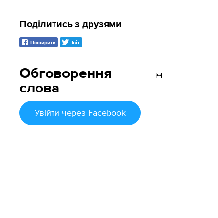
Поділитись з друзями
Поширити
Твіт
Обговорення
слова
Увійти
через Facebook