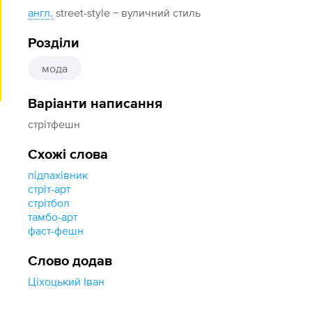
англ.
street-style − вуличний стиль
Розділи
мода
Варіанти написання
стрітфешн
Схожі слова
підпахівник
стріт-арт
стрітбол
тамбо-арт
фаст-фешн
Слово додав
Ціхоцький Іван