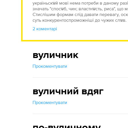
україньскѡй мові нема потреби в даному разі
значать "спосѡб, чин; властнѡсть, риса", що
Стислішим формам слід давати перевагу, ос
суть конкурентоспроможніші до чужих слѡв.
2 коментарі
вуличник
Прокоментувати
вуличний вдяг
Прокоментувати
по-вуличному