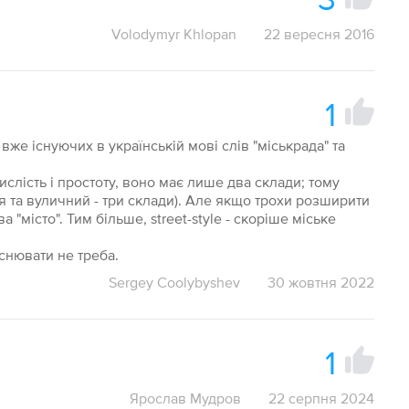
Volodymyr Khlopan
22 вересня 2016
1
е існуючих в українській мові слів "міськрада" та
ислість і простоту, воно має лише два склади; тому
я та вуличний - три склади). Але якщо трохи розширити
 "місто". Тим більше, street-style - скоріше міське
снювати не треба.
Sergey Coolybyshev
30 жовтня 2022
1
Ярослав Мудров
22 серпня 2024