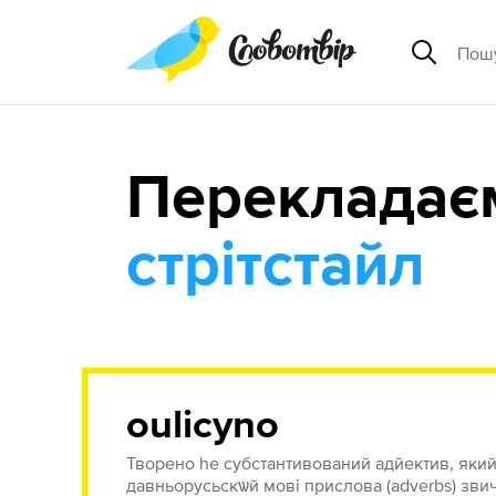
Перекладає
стрітстайл
oulicyno
Творено hе субстантивований адйектив, який
давньорусьскѡй мові прислова (adverbs) звича