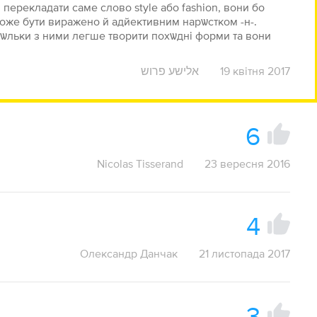
 перекладати саме слово style або fashion, вони бо
 може бути виражено й адйективним нарѡстком -н-.
кѡльки з ними легше творити похѡдні форми та вони
אלישע פרוש
19 квітня 2017
6
Nicolas Tisserand
23 вересня 2016
4
Олександр Данчак
21 листопада 2017
3