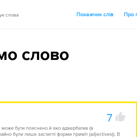
Покажчик слів
Про 
мо слово
7
 може бути пояснено й яко адвербатив (в
йно були лише застиглі форми приміт (adjectives)). В