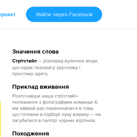
проєкт
Увійти
через Facebook
Значення слова
— різновид вуличної моди,
Стрітстайл
що надає перевагу зручному і
простому одягу.
Приклад вживання
Розпочавши наше стрітстайл-
полювання з фотографами команди X,
ми зайвий раз переконалися в тому,
що головне в підборі луку взимку — не
загубитися в палітрі чорних відтінків.
Походження