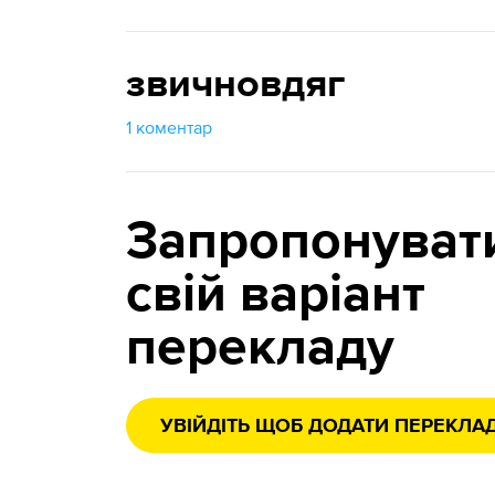
звичновдяг
1 коментар
Запропонуват
свій варіант
перекладу
УВІЙДІТЬ ЩОБ ДОДАТИ ПЕРЕКЛА