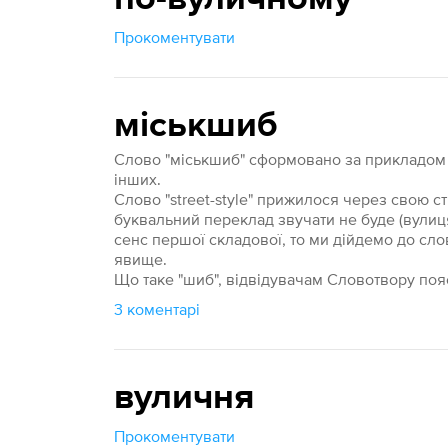
Прокоментувати
міськшиб
Слово "міськшиб" сформовано за прикладом вж
інших.
Слово "street-style" прижилося через свою ст
буквальний переклад звучати не буде (вулиц
сенс першої складової, то ми дійдемо до слова
явище.
Що таке "шиб", відвідувачам Словотвору поя
3 коментарі
вуличня
Прокоментувати