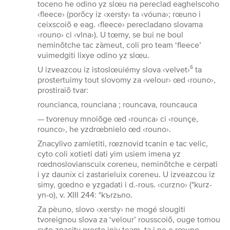
toceno he odino yz slœu na pereclad eaghelscoho
‹fleece› (porõcy iz ‹xersty› ta ‹vóuna›; rœuno i
ceixscoiõ e eag. ‹fleece› perecladano slovama
‹rouno› ci ‹vlna›). U tœmy, se bui ne boul
neminõtche tac zàmeut, coli pro team ‘fleece’
vuimedgiti lixye odino yz slœu.
U izveazcou iz istoslœuiémy slova ‹velvet›⁶ ta
prostertuimy tout slovomy za ‹velour› œd ‹rouno›,
prostiraiõ tvar:
rouncianca, rounciana ; rouncava, rouncauca
— tvorenuy mnoiõge œd ‹rounca› ci ‹rounçe,
rounco›, he yzdrœbnielo œd ‹rouno›.
Znacylivo zamietiti, rœznovid tcanin e tac velic,
cyto coli xotieti dati yim usiem imena yz
rœdnoslovianscuix coreneu, neminõtche e cerpati
i yz daunïx ci zastarieluix coreneu. U izveazcou iz
simy, gœdno e yzgadati i d.-rous. ‹curzno› (*kurz-
yn-o), v. XIII 244: *kъrzьno.
Za pèuno, slovo ‹xersty› ne mogé slougiti
tvoreignou slova za ‘velour’ rousscoiõ, ouge tomou
cyto znacity prosto iniy team, ta i ne e rœuno