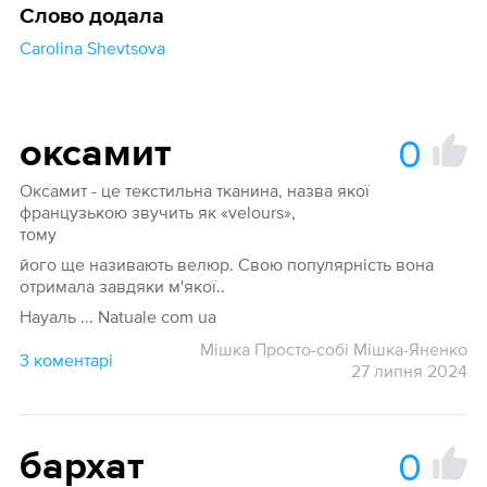
Слово додала
Carolina Shevtsova
0
оксамит
Оксамит - це текстильна тканина, назва якої
французькою звучить як «velours»,
тому
його ще називають велюр. Свою популярність вона
отримала завдяки м'якої..
Науаль ... Natuale com ua
Мішка Просто-собі Мішка-Яненко
3 коментарі
27 липня 2024
0
бархат