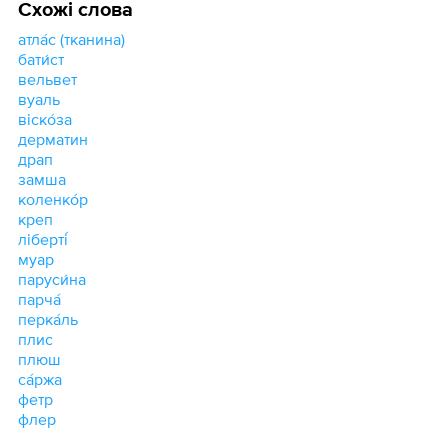
Схожі слова
атла́с (тканина)
бати́ст
вельвет
вуаль
віско́за
дерматин
драп
замша
коленко́р
креп
ліберті́
муар
паруси́на
парча́
перка́ль
плис
плюш
са́ржа
фетр
флер