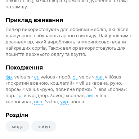
плюш і т. ін.); м'яка шкіра хромового дублення, схожа
на замшу.
Приклад вживання
Велюр використовують для оббивки меблів, які після
драпування набувають гарного вигляду. Найціннішим є
драп-велюр, який виробляють із мериносової вовни
найкращих сортів. Також велюр використовують для
пошиття верхнього одягу та взуття.
Походження
фр.
velours ‹
ст.
velous ‹ npoб.
ст.
velos <
лат.
villōsus
«покритий вовною, кошлатий» < villus «вовна, руно,
ворса» < vellus «руно, вовняна пряжа» ~ lana «вовна»;
пор.
гр.
λñνoς (дор. λανος) «вовна»,
лит.
vìlna
«волосина»,
псл.
*vьlna,
укр.
во́вна
Розділи
мода
побут