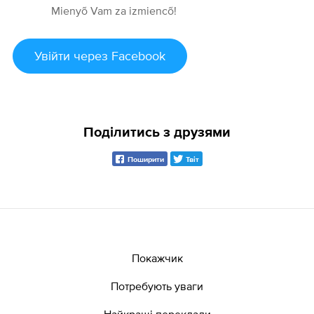
Mienyõ Vam za izmiencõ!
Увійти
через Facebook
Поділитись з друзями
Поширити
Твіт
Покажчик
Потребують уваги
Найкращі переклади