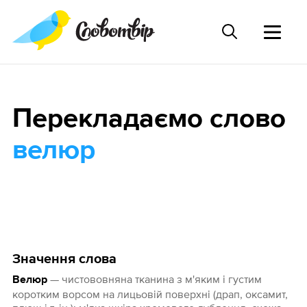
Перекладаємо слово
велюр
Значення слова
— чистововняна тканина з м'яким і густим
Велюр
коротким ворсом на лицьовій поверхні (драп, оксамит,