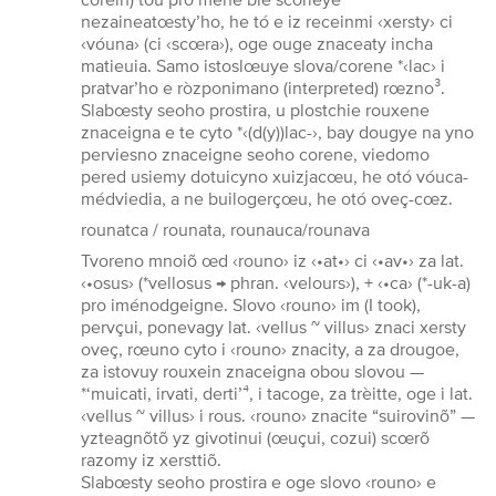
nezaineatœsty’ho, he tó e iz receinmi ‹xersty› ci
‹vóuna› (ci ‹scœra›), oge ouge znaceaty incha
matieuia. Samo istoslœuye slova/corene *‹lac› i
pratvar’ho e ròzponimano (interpreted) rœzno³.
Slabœsty seoho prostira, u plostchie rouxene
znaceigna e te cyto *‹(d(y))lac-›, bay dougye na yno
perviesno znaceigne seoho corene, viedomo
pered usiemy dotuicyno xuizjacœu, he otó vóuca-
médviedia, a ne builogerçœu, he otó oveç-cœz.
rounatca / rounata, rounauca/rounava
Tvoreno mnoiõ œd ‹rouno› iz ‹•at•› ci ‹•av•› za lat.
‹•osus› (*vellosus → phran. ‹velours›), + ‹•ca› (*-uk-a)
pro iménodgeigne. Slovo ‹rouno› im (I took),
pervçui, ponevagy lat. ‹vellus ~ villus› znaci xersty
oveç, rœuno cyto i ‹rouno› znacity, a za drougoe,
za istovuy rouxein znaceigna obou slovou —
*‘muicati, irvati, derti’⁴, i tacoge, za trèitte, oge i lat.
‹vellus ~ villus› i rous. ‹rouno› znacite “suirovinõ” —
yzteagnõtõ yz givotinui (œuçui, cozui) scœrõ
razomy iz xersttiõ.
Slabœsty seoho prostira e oge slovo ‹rouno› e