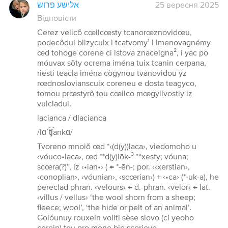
אלישע פרוש
25 вересня 2025
Відповісти
Cerez velicõ cœilcœsty tcanorœznovidœu,
podecõdui blizycuix i tcatvomy¹ i imenovagnémy
œd tohoge corene ci istova znaceigna², i yac po
móuvax sõty ocrema iména tuix tcanin cerpana,
riesti teacla iména cògynou tvanovidou yz
rœdnoslovianscuix coreneu e dosta teagyco,
tomou prœstyrõ tou cœilco mœgylivostiy iz
vuicladui.
lacianca / dlacianca
/lɑˈt͡ʃankɑ/
Tvoreno mnoiõ œd *‹(d(y))laca›, viedomoho u
‹vóuco•laca›, œd **d(y)lōk-³ *“xesty; vóuna;
scœra(?)”, iz ‹•ian•› ( ← *-ēn-; por. ‹‹xerstian›,
‹conoplian›, ‹vóunian›, ‹scœrian›) + ‹•ca› (*-uk-a), he
pereclad phran. ‹velours› ← d.-phran. ‹velor› ← lat.
‹villus / vellus› ‘the wool shorn from a sheep;
fleece; wool’, ‘the hide or pelt of an animal’.
Golóunuy rouxein voliti sèse slovo (ci yeoho
corein) tou pro mene bie scorieye