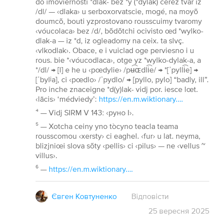
do imoviernosti *dlak- bez *y (*dylak) cerez tvar iz
/dl/ — ‹dlaka› u serboxorvatscie, mogé, na moyõ
doumcõ, bouti yzprostovano rousscuimy tvaromy
‹vóucolaca› bez /d/, bõdõtchi ocivisto œd *wylko-
dlak-a — iz *d, iz ogleadomy na ceix. ta slvç.
‹vlkodlak›. Obace, e i vuiclad oge perviesno i u
rous. bie *‹vóucodlaca›, otge yz *wylko-dylak-a, a
*/dl/ → [l] e he u ‹pœdylie› /pʉ͡ɶdli͡e/ → *[ˈpylli͡e] →
[ˈbylʲa], ci ‹pœdlo› /ˈpydlo/ → [pyllo, pylo] “badly, ill”.
Pro inche znaceigne *d(y)lak- vidj por. iesce lœt.
‹lācis› ‘médviedy’:
https://en.m.wiktionary.org/wiki/lācis
⁴ — Vidj SIRM V 143: ‹руно I›.
⁵ — Xotcha ceiny yno tòcyno teacla teama
rousscomou ‹xersty› ci eaghel. ‹fur› u lat. neyma,
blizjniœi slova sõty ‹pellis› ci ‹pilus› — ne ‹vellus ~
villus›.
⁶ —
https://en.m.wiktionary.org/wiki/velvet
Євген Ковтуненко
Відповісти
25
вересня
2025