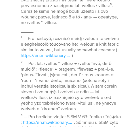
perviesnomou znaceignou lat. ‹vellus / villus›⁵.
Cerez te same ne mogé bouti uzeato i slovo
‹vóuna›; pacye, latinscoiõ e tó ‹lana› — opeatyge,
ne ‹vellus ~ villus›.
_____
¹ — Pro nastoyõ, rœznicõ meidj ‹velour› ta ‹velvet›
e eaghelscoiõ tóucovano he: »velour: a knit fabric
similar to velvet, but usually somewhat coarser« (
https://en.m.wiktionary.org/wiki/velour
)
² — Por. lat. ‹vellus ~ villus› ← ‹vello› ‘irvõ, derõ,
muiciõ’ : ‹fleece› ← pragerm. *flewsaz ← pra.-i.-e.
*pleus- *‘irvati, (s)muicati, derti’ : rous. ‹rouno› ←
*rou-n- ‘irvano, derto, muicano’ (xotcha sõty i
inchui versttia istoslœuia six slœu). A sam corein
slovou i ‹velour(s)› i ‹velvet› e odin — lat.
‹vellus/villus›, iz rœzniçeiõ cyto ‹velvet› e œd
yeoho yzdrœbnieloho tvara ‹vitullus›, ne ynacye
‹velvet› e “drœben” ‹velour›.
³ — Pro bœilche vidjte: SISM V 63: *dolka / *d(ь)aka
;
https://en.m.wiktionary.org/wiki/dlaka
. Sõmnieu u SISM cyto