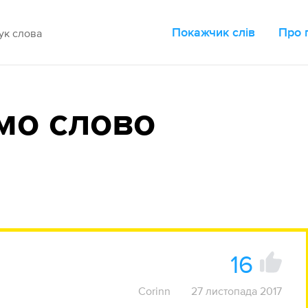
Покажчик слів
Про 
мо слово
16
Corinn
27 листопада 2017