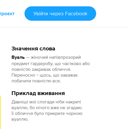
проєкт
Увійти
через Facebook
Значення слова
— жіночий напівпрозорий
Вуаль
предмет гардеробу, що частково або
повністю закриває обличчя.
Переносно − щось, що заважає
побачити повністю все.
Приклад вживання
Давніші мої спогади ніби накриті
вуаллю, бо нічого вже не згадаю.
Її обличчя було прикрите чорною
вуаллю.