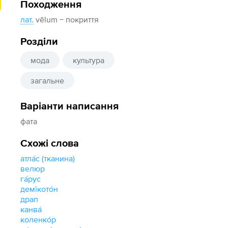
Походження
лат.
vēlum − покриття
Розділи
мода
культура
загальне
Варіанти написання
фата
Схожі слова
атла́с (тканина)
велюр
га́рус
демікото́н
драп
канва́
коленко́р