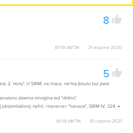
8
אלישע פרוש
31 жовтня 2020
5
ата; 2. тюль". U SIRM, ne inace, ne'ma (boulo bui pwd:
 peruésno zbwrna mnogina wd "rẽdno".
] (dissimilation); rwfni: <пачестє> "пачоси", SIRM IV, 324, ←
אלישע פרוש
19 серпня 2021