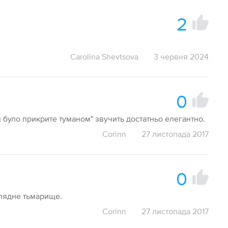
2
Carolina Shevtsova
3 червня 2024
0
чя було прикрите туманом" звучить достатньо елегантно.
Corinn
27 листопада 2017
0
глядне тьмарище.
Corinn
27 листопада 2017