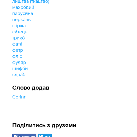
ли́штва (ткацтво)
махро́вий
паруси́на
перка́ль
са́ржа
си́тець
трико́
фата́
фетр
фліс
фуля́р
шифо́н
єдва́б
Слово додав
Corinn
Поділитись з друзями
Поширити
Твіт