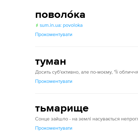
поволо́ка
sum.in.ua: povoloka
Прокоментувати
туман
Досить суб'єктивно, але по-моєму, "Її облич
Прокоментувати
тьмарище
Сонце зайшло - на землі насувається непро
Прокоментувати