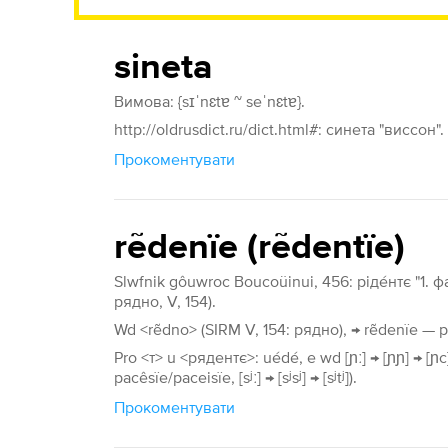
sineta
Вимова: {sɪˈnɛtɐ ~ seˈnɛtɐ}.
http://oldrusdict.ru/dict.html#: синета "виссон".
Прокоментувати
rẽdenïe (rẽdentïe)
Slwfnik gôuwroc Boucoüinui, 456: ріде́нтє "1. ф
рядно, V, 154).
Wd <rẽdno> (SIRM V, 154: рядно), → rẽdenïe —
Pro <т> u <рядентє>: uédé, e wd [ɲː] → [ɲɲ] → [ɲc
pacêsïe/paceisïe, [sʲː] → [sʲsʲ] → [sʲtʲ]).
Прокоментувати