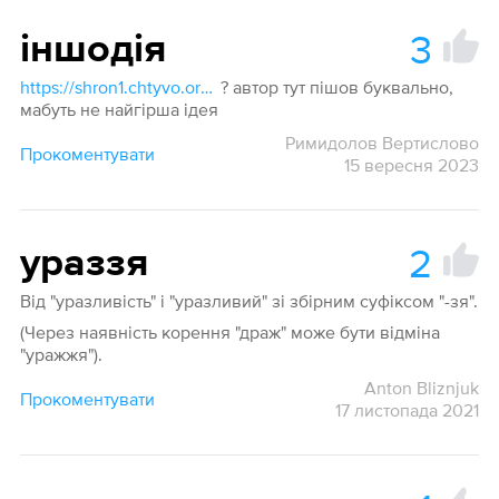
3
іншодія
https://shron1.chtyvo.org.ua/Nechai_Stanislav/Rosiisko_-_ukrainskyi_medychnyi_slovnyk_z_inshomovnymy_nazvamy_2003.pdf
? автор тут пішов буквально,
мабуть не найгірша ідея
Римидолов Вертислово
Прокоментувати
15 вересня 2023
2
ураззя
Від "уразливість" і "уразливий" зі збірним суфіксом "-зя".
(Через наявність корення "драж" може бути відміна
"уражжя").
Anton Bliznjuk
Прокоментувати
17 листопада 2021