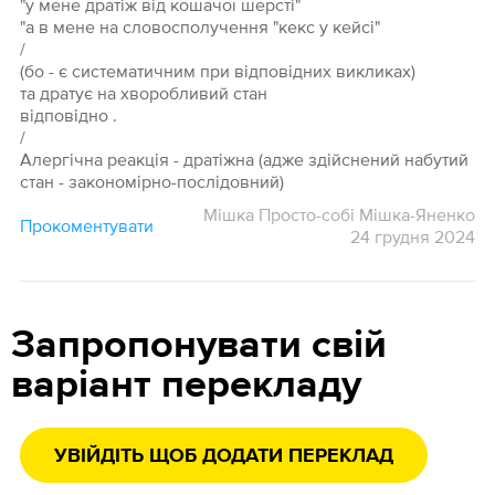
"у мене дратіж від кошачої шерсті"
"а в мене на словосполучення "кекс у кейсі"
/
(бо - є систематичним при відповідних викликах)
та дратує на хворобливий стан
відповідно .
/
Алергічна реакція - дратіжна (адже здійснений набутий
стан - закономірно-послідовний)
Мішка Просто-собі Мішка-Яненко
Прокоментувати
24 грудня 2024
Запропонувати свій
варіант перекладу
УВІЙДІТЬ ЩОБ ДОДАТИ ПЕРЕКЛАД