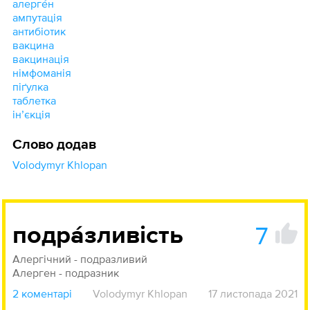
алерге́н
ампутація
антибіотик
вакцина
вакцинація
німфоманія
піґулка
таблетка
інʼєкція
Слово додав
Volodymyr Khlopan
7
подра́зливість
Алергічний - подразливий
Алерген - подразник
2 коментарі
Volodymyr Khlopan
17 листопада 2021