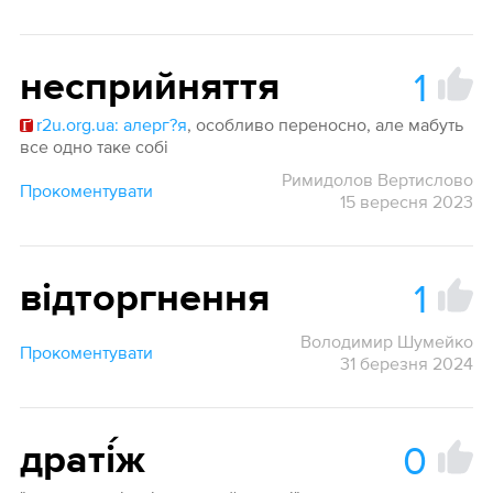
1
несприйняття
r2u.org.ua: алерг?я
, особливо переносно, але мабуть
все одно таке собі
Римидолов Вертислово
Прокоментувати
15 вересня 2023
1
відторгнення
Володимир Шумейко
Прокоментувати
31 березня 2024
0
драті́ж