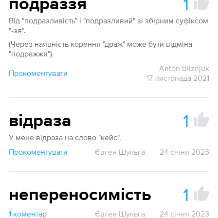
1
подраззя
Від "подразливість" і "подразливий" зі збірним суфіксом
"-зя".
(Через наявність корення "драж" може бути відміна
"подражжя").
Anton Bliznjuk
Прокоментувати
17 листопада 2021
1
відраза
У мене відраза на слово "кейс".
Прокоментувати
Євген Шульга
24 січня 2023
1
непереносимість
1 коментар
Євген Шульга
24 січня 2023