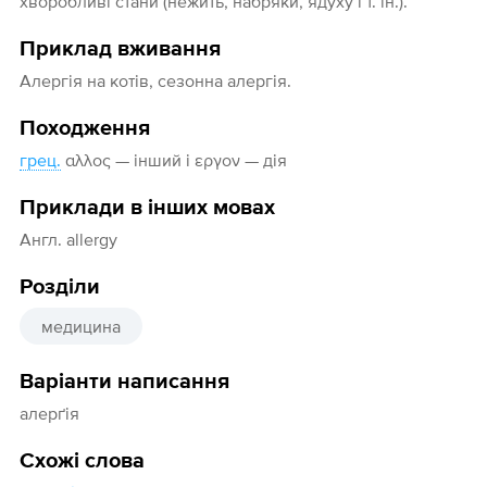
хворобливі стани (нежить, набряки, ядуху і т. ін.).
Приклад вживання
Алергія на котів, сезонна алергія.
Походження
грец.
αλλος — інший і εργον — дія
Приклади в інших мовах
Англ. allergy
Розділи
медицина
Варіанти написання
алерґія
Схожі слова