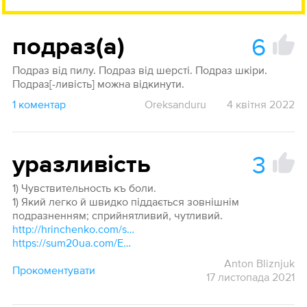
6
подраз(а)
Подраз від пилу. Подраз від шерсті. Подраз шкіри.
Подраз[-ливість] можна відкинути.
1 коментар
Oreksanduru
4 квітня 2022
3
уразливість
1) Чувствительность къ боли.
1) Який легко й швидко піддається зовнішнім
подразненням; сприйнятливий, чутливий.
http://hrinchenko.com/slovar/znachenie-slova/61270-urazlyvist.html#show_point
https://sum20ua.com/Entry/index?wordid=16319&page=541
Anton Bliznjuk
Прокоментувати
17 листопада 2021