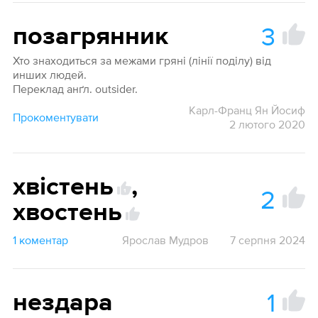
3
позагрянник
Хто знаходиться за межами гряні (лінії поділу) від
инших людей.
Переклад анґл. outsider.
Карл-Франц Ян Йосиф
Прокоментувати
2 лютого 2020
хвістень
,
2
1
хвостень
1 коментар
Ярослав Мудров
7 серпня 2024
1
нездара