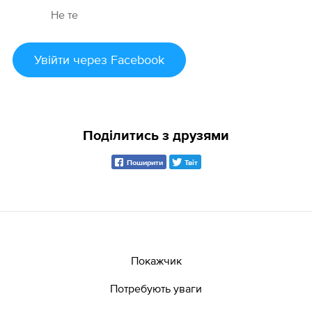
Не те
Увійти
через Facebook
Поділитись з друзями
Поширити
Твіт
Покажчик
Потребують уваги