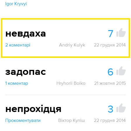
Igor Kryvyi
7
невдаха
2 коментарі
Andriy Kulyk
22 грудня 2014
6
задопас
1 коментар
Hryhorii Boiko
21 жовтня 2015
3
непрохідця
Прокоментувати
Віктор Куліш
22 грудня 2014