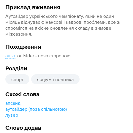
Приклад вживання
Аутсайдер українського чемпіонату, який не один
місяць відчуває фінансові і кадрові проблеми, все ж
спромігся на якісне оновлення складу в зимове
міжсезоння.
Походження
англ.
outsider - поза стороною
Розділи
спорт
соціум і політика
Схожі слова
апсайд
аутсайдер (поза спільнотою)
лузер
Слово додав