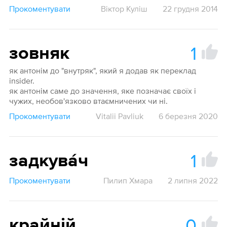
Прокоментувати
Віктор Куліш
22 грудня 2014
1
зовняк
як антонім до "внутряк", який я додав як переклад
insider.
як антонім саме до значення, яке позначає своїх і
чужих, необов'язково втаємничених чи ні.
Прокоментувати
Vitalii Pavliuk
6 березня 2020
1
задкува́ч
Прокоментувати
Пилип Хмара
2 липня 2022
0
крайній