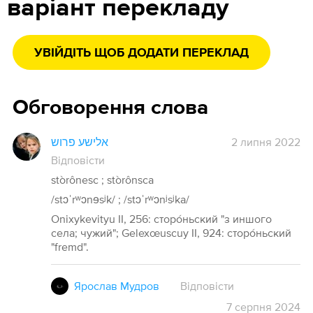
варіант перекладу
УВІЙДІТЬ ЩОБ ДОДАТИ ПЕРЕКЛАД
Обговорення слова
אלישע פרוש
2 липня 2022
Відповісти
stòrônesc ; stòrônsca
/stɔˈrʷɔnɘsʲk/ ; /stɔˈrʷɔnʲsʲka/
Onixykevityu II, 256: сторо́ньский "з иншого
села; чужий"; Gelexœuscuy II, 924: сторо́ньский
"fremd".
Ярослав Мудров
Відповісти
7
серпня
2024