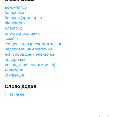
акумулятор
батарейка
батарея (артилерія)
діелектрик
електрод
електропровідник
комбат
конденсатор (електротехніка)
надпровідник електрики
напівпровідник електрики
повербанк
розряджати (енергетично)
термостат
утилізація
Слово додав
Ні те, ні се