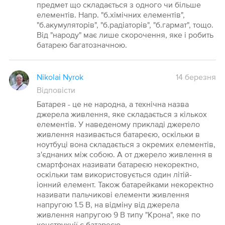
предмет що складається з одного чи більше
елементів. Напр. "б.хімічних елементів",
"б.акумуляторів", "б.радіаторів", "б.гармат", тощо.
Від "народу" має лише скорочення, яке і робить
батарею багатозначною.
Nikolai Nyrok
14 березня
Відповісти
Батарея - це не народна, а технічна назва
джерела живлення, яке складається з кількох
елементів. У наведеному прикладі джерело
живлення називається батареєю, оскільки в
ноутбуці вона складається з окремих елементів,
з'єднаних між собою. А от джерело живлення в
смартфонах називати батареєю некоректно,
оскільки там використовується один літій-
іонний елемент. Також батарейками некоректно
називати пальчикові елементи живлення
напругою 1.5 В, на відміну від джерела
живлення напругою 9 В типу "Крона", яке по
конструкції є батареєю.