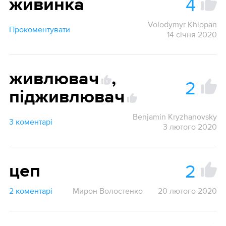
4
живинка
Volodymyr Khlopan
Прокоментувати
14 січня 2020
живлювач
,
2
1
підживлювач
Benjamin Kryzhanovsky
3 коментарі
3 лютого 2020
2
цеп
2 коментарі
Мирон Волостенко
20 лютого 2020