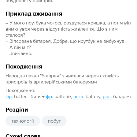
вбудовані у пристрій.
Приклад вживання
– У мого ноутбука чогось роздулася кришка, а потім він
вимкнувся через відсутність живлення. Що з ним
сталося?
– Зіпсована батарея. Добре, що ноутбук не вибухнув.
– А він міг?
– Звичайно.
Походження
Народна назва "батарея" з'явилася через схожість
пристроїв із артилерійськими батареями
Походження:
фр.
batter - бити →
фр.
batterie,
англ.
battery,
рос.
батарея
Розділи
технології
побут
Схожі слова