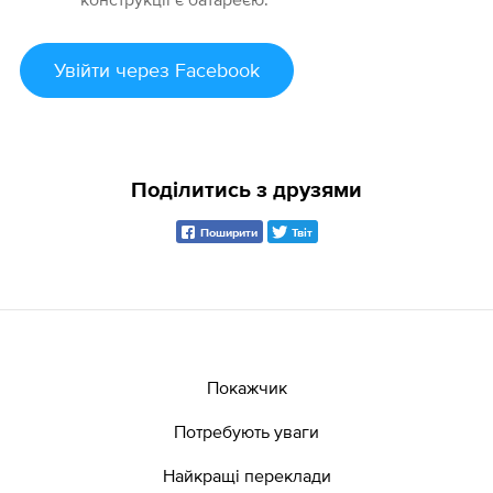
Увійти
через Facebook
Поділитись з друзями
Поширити
Твіт
Покажчик
Потребують уваги
Найкращі переклади