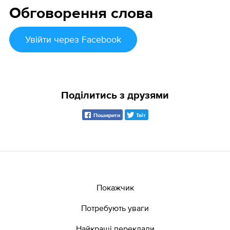
Обговорення слова
Увійти
через Facebook
Поділитись з друзями
Поширити
Твіт
Покажчик
Потребують уваги
Найкращі переклади