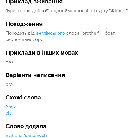
Приклад вживання
"Бро, твори добро!" з однойменної пісні гурту "Фіолет".
Походження
Походить від
англійського
слова "brother" – брат,
скорочення: бро.
Приклади в інших мовах
Bro
Варіанти написання
bro
Схожі слова
брух
сіс
Слово додала
Svitlana Yankevych