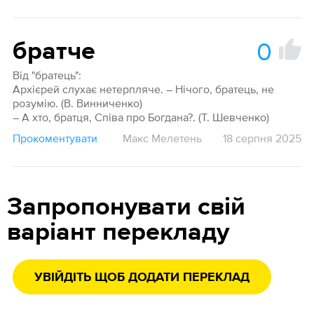
0
братче
Від "братець":
Архієрей слухає нетерпляче. – Нічого, братець, не
розумію. (В. Винниченко)
– А хто, братця, Співа про Богдана?. (Т. Шевченко)
Прокоментувати
Макс Мелетень
18 серпня 2025
Запропонувати свій
варіант перекладу
УВІЙДІТЬ ЩОБ ДОДАТИ ПЕРЕКЛАД