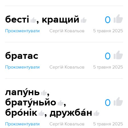
0
бесті
,
кращий
Прокоментувати
Сергій Ковальов
5 травня 2025
0
братас
Прокоментувати
Сергій Ковальов
5 травня 2025
лапу́нь
,
0
брату́ньйо
,
бро́нік
,
дружба́н
Прокоментувати
Сергій Ковальов
5 травня 2025