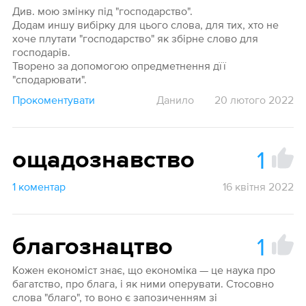
Див. мою змінку під "господарство".
Додам иншу вибірку для цього слова, для тих, хто не
хоче плутати "господарство" як збірне слово для
господарів.
Творено за допомогою опредметнення дїї
"сподарювати".
Прокоментувати
Данило
20 лютого 2022
1
ощадознавство
1 коментар
16 квітня 2022
1
благознацтво
Кожен економіст знає, що економіка — це наука про
багатство, про блага, і як ними оперувати. Стосовно
слова "благо", то воно є запозиченням зі