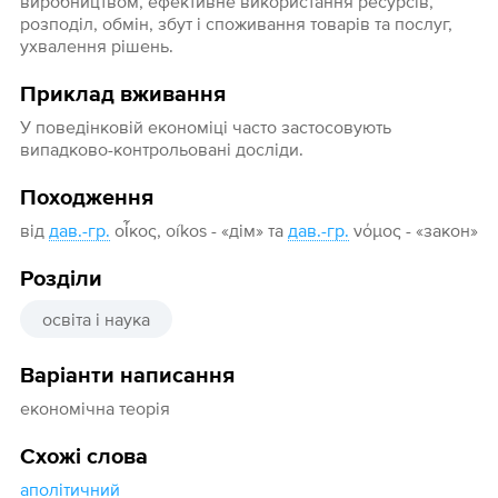
виробництвом, ефективне використання ресурсів,
розподіл, обмін, збут і споживання товарів та послуг,
ухвалення рішень.
Приклад вживання
У поведінковій економіці часто застосовують
випадково-контрольовані досліди.
Походження
від
дав.-гр.
οἶκος, oíkos - «дім» та
дав.-гр.
νόμος - «закон»
Розділи
освіта і наука
Варіанти написання
економічна теорія
Схожі слова
аполітичний