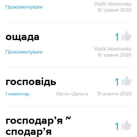
Vadik Veselovsky
Прокоментувати
10 травня 2020
1
ощада
Vadik Veselovsky
Прокоментувати
10 травня 2020
1
госповідь
1 коментар
Євген Шульга
31 жовтня 2020
господарʼя ~
1
сподарʼя