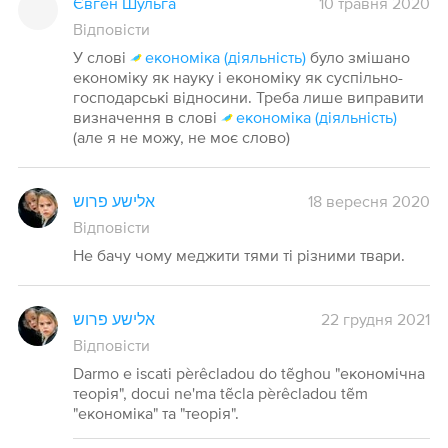
Євген Шульга
10 травня 2020
Відповісти
У слові
економіка (діяльність)
було змішано
економіку як науку і економіку як суспільно-
господарські відносини. Треба лише виправити
визначення в слові
економіка (діяльність)
(але я не можу, не моє слово)
אלישע פרוש
18 вересня 2020
Відповісти
Не бачу чому меджити тями ті різними твари.
אלישע פרוש
22 грудня 2021
Відповісти
Darmo e iscati pèrêcladou do tẽghou "економічна
теорія", docui ne'ma tẽcla pèrêcladou tẽm
"економіка" та "теорія".