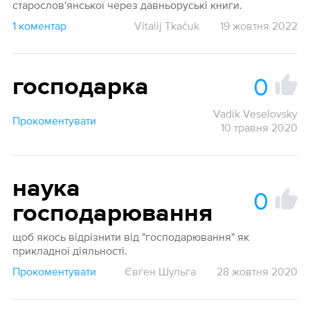
старослов'янської через давньоруські книги.
1 коментар
Vitalij Tkačuk
19 жовтня 2022
0
господарка
Vadik Veselovsky
Прокоментувати
10 травня 2020
наука
0
господарювання
щоб якось відрізнити від "господарювання" як
прикладної діяльності.
Прокоментувати
Євген Шульга
28 жовтня 2020