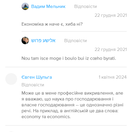
Вадим Мельник
Відповісти
22
грудня
2021
Економіка ж наче є, хиба ні?
אלישע פרוש
Відповісти
22
грудня
2021
Nou tam isce moge i boulo bui iz cœho byrati.
Євген Шульга
1 квітня 2024
Відповісти
Може це в мене професійне викривлення, але
я вважаю, що наука про господарювання і
власне господарювання -- це однозначно різні
речі. На приклад, в англійській це два слова:
economy та economics.