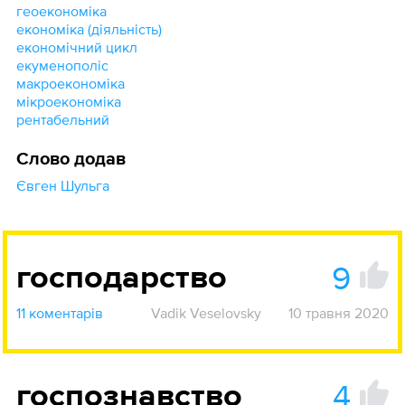
геоекономіка
економіка (діяльність)
економічний цикл
екуменополіс
макроекономіка
мікроекономіка
рентабельний
Слово додав
Євген Шульга
9
господарство
11 коментарів
Vadik Veselovsky
10 травня 2020
4
госпознавство