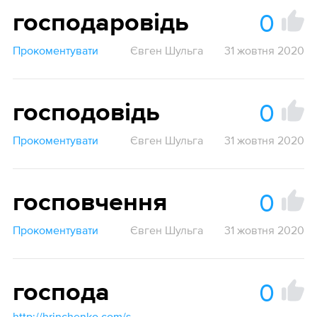
0
господаровідь
Прокоментувати
Євген Шульга
31 жовтня 2020
0
господовідь
Прокоментувати
Євген Шульга
31 жовтня 2020
0
госповчення
Прокоментувати
Євген Шульга
31 жовтня 2020
0
господа
http://hrinchenko.com/slovar/znachenie-slova/10232-ghospoda.html#show_point