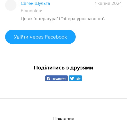
Євген Шульга
1 квітня 2024
Відповісти
Це як "література" і "літературознавство".
Увійти
через Facebook
Поділитись з друзями
Поширити
Твіт
Покажчик