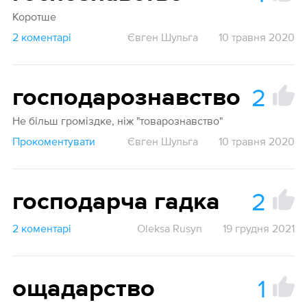
Коротше
2 коментарі
Євген Шульга
10 травня 2020
2
господарознавство
Не більш громіздке, ніж "товарознавство"
Прокоментувати
Євген Шульга
10 травня 2020
2
господарча гадка
2 коментарі
Oleksa Rusyn
19 грудня 2021
1
ощадарство