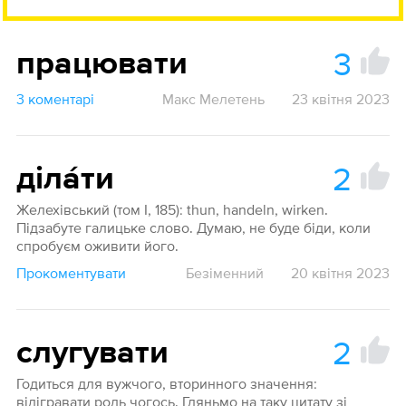
3
працювати
3 коментарі
Макс Мелетень
23 квітня 2023
2
діла́ти
Желехівський (том I, 185): thun, handeln, wirken.
Підзабуте галицьке слово. Думаю, не буде біди, коли
спробуєм оживити його.
Прокоментувати
Безіменний
20 квітня 2023
2
слугувати
Годиться для вужчого, вторинного значення:
відігравати роль чогось. Гляньмо на таку цитату зі