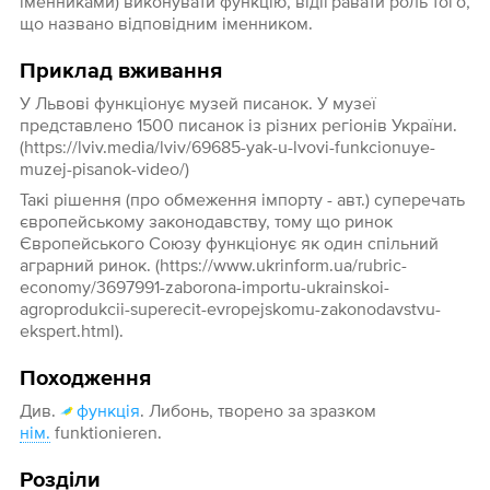
іменниками) виконувати функцію, відігравати роль того,
що названо відповідним іменником.
Приклад вживання
У Львові функціонує музей писанок. У музеї
представлено 1500 писанок із різних регіонів України.
(https://lviv.media/lviv/69685-yak-u-lvovi-funkcionuye-
muzej-pisanok-video/)
Такі рішення (про обмеження імпорту - авт.) суперечать
європейському законодавству, тому що ринок
Європейського Союзу функціонує як один спільний
аграрний ринок. (https://www.ukrinform.ua/rubric-
economy/3697991-zaborona-importu-ukrainskoi-
agroprodukcii-superecit-evropejskomu-zakonodavstvu-
ekspert.html).
Походження
Див.
функція
. Либонь, творено за зразком
нім.
funktionieren.
Розділи