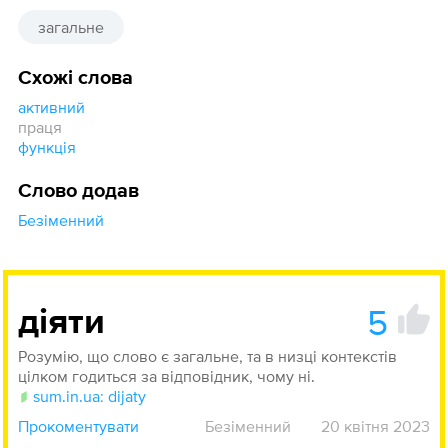
загальне
Схожі слова
активний
праця
функція
Слово додав
Безіменний
5
діяти
Розумію, що слово є загальне, та в низці контекстів
цілком годиться за відповідник, чому ні.
sum.in.ua: dijaty
Прокоментувати
Безіменний
20 квітня 2023