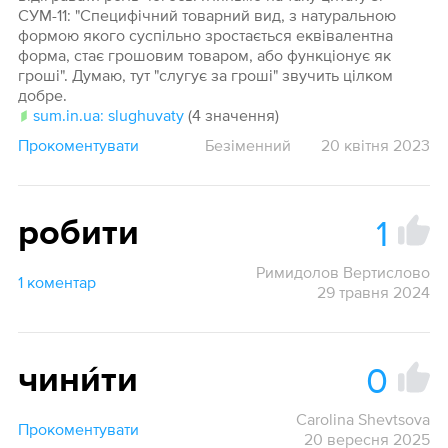
СУМ-11: "Специфічний товарний вид, з натуральною
формою якого суспільно зростається еквівалентна
форма, стає грошовим товаром, або функціонує як
гроші". Думаю, тут "слугує за гроші" звучить цілком
добре.
sum.in.ua: slughuvaty
(4 значення)
Прокоментувати
Безіменний
20 квітня 2023
1
робити
Римидолов Вертислово
1 коментар
29 травня 2024
0
чини́ти
Carolina Shevtsova
Прокоментувати
20 вересня 2025