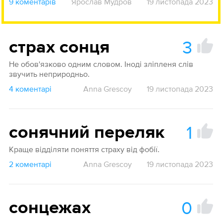
9 коментарів
Ярослав Мудров
19 листопада 2023
3
страх сонця
Не обов'язково одним словом. Іноді зліпленя слів
звучить неприродньо.
4 коментарі
Anna Grescoy
19 листопада 2023
1
сонячний переляк
Краще відділяти поняття страху від фобії.
2 коментарі
Anna Grescoy
19 листопада 2023
0
сонцежах