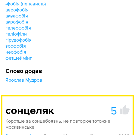
-фобія (ненависть)
аерофобія
аквафобія
акрофобія
гелеофобія
геліофіли
гірудофобія
зоофобія
неофобія
фетшеймінг
Слово додав
Ярослав Мудров
5
сонцеляк
Коротше за сонцебоязнь, не повторює тотожне
москвинське