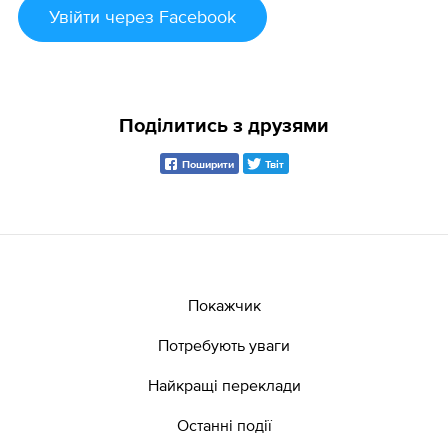
Увійти
через Facebook
Поділитись з друзями
Поширити
Твіт
Покажчик
Потребують уваги
Найкращі переклади
Останні події