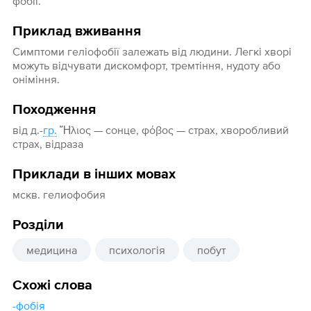
фобії.
Приклад вживання
Симптоми геліофобії залежать від людини. Легкі хворі
можуть відчувати дискомфорт, тремтіння, нудоту або
оніміння.
Походження
від д.-
гр.
Ἥλιος — сонце, φόβος — страх, хворобливий
страх, відраза
Приклади в інших мовах
мскв. гелиофобия
Розділи
медицина
психологія
побут
Схожі слова
-фобія