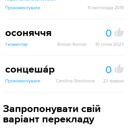
Прокоментувати
11 листопада 2019
0
осоняччя
1 коментар
Roman Roman
10 січня 2023
0
сонцеша́р
Прокоментувати
Carolina Shevtsova
23 травня
Запропонувати свій
варіант перекладу