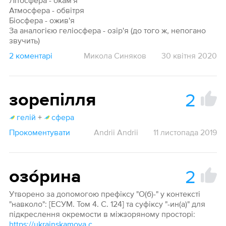
Літосфера - окам'я
Атмосфера - обвітря
Біосфера - ожив'я
За аналогією геліосфера - озір'я (до того ж, непогано
звучить)
2 коментарі
Микола Синяков
30 квітня 2020
2
зорепілля
гелій
+
сфера
Прокоментувати
Andrii Andrii
11 листопада 2019
2
озо́рина
Утворено за допомогою префіксу "О(б)-" у контексті
"навколо": [ЕСУМ. Том 4. С. 124] та суфіксу "-ин(а)" для
підкреслення окремости в міжзоряному просторі:
https://ukrainskamova.com/publ/chinnij_pravopis/morfologija_i_pravopis/slovotvir_imennikiv/6-1-0-87