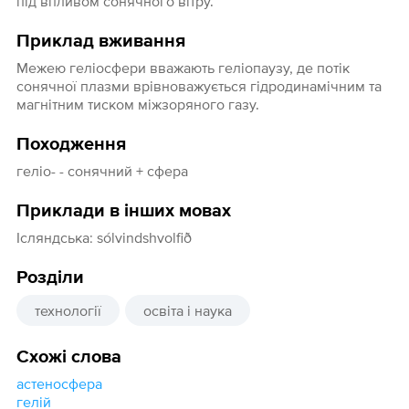
під впливом сонячного вітру.
Приклад вживання
Межею геліосфери вважають геліопаузу, де потік
сонячної плазми врівноважується гідродинамічним та
магнітним тиском міжзоряного газу.
Походження
геліо- - сонячний + сфера
Приклади в інших мовах
Ісляндcька: sólvindshvolfið
Розділи
технології
освіта і наука
Схожі слова
астеносфера
гелій