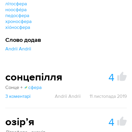
літосфера
ноосфе́ра
педосфера
хроносфера
хіо́носфера
Слово додав
Andrii Andrii
4
сонцепілля
Сонце +
сфера
3 коментарі
Andrii Andrii
11 листопада 2019
4
озірʼя