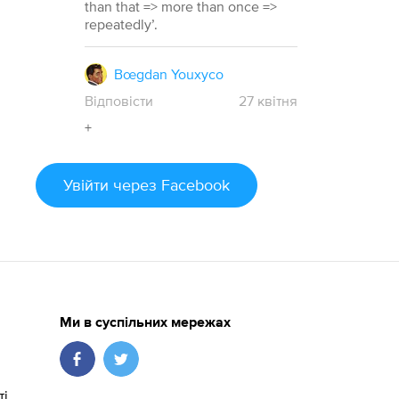
than that => more than once =>
repeatedly’.
Bœgdan Youxyco
Відповісти
27
квітня
+
Увійти
через Facebook
Ми в суспільних мережах
ті