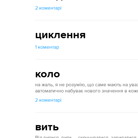
2 коментарі
циклення
1 коментар
коло
на жаль, я не розумію, що саме мають на увазі
автоматично набуває нового значення в кожн
2 коментарі
вить
Від витися, вити — скручуватися, завиватися