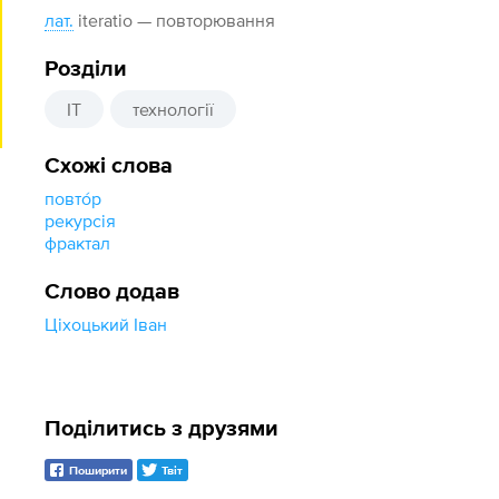
лат.
iteratio — повторювання
Розділи
IT
технології
Схожі слова
повто́р
рекурсія
фрактал
Слово додав
Ціхоцький Іван
Поділитись з друзями
Поширити
Твіт