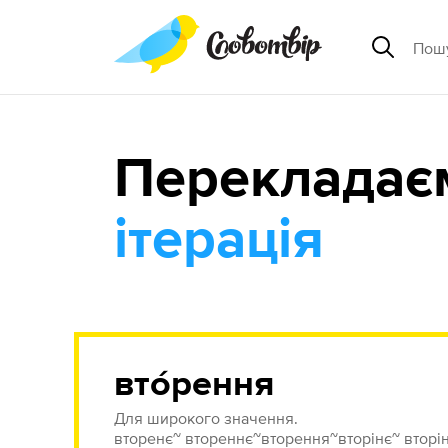
Перекладає
ітерація
вто́рення
Для широкого значення.
вторенє~ втореннє~вторення~вторінє~ вторі