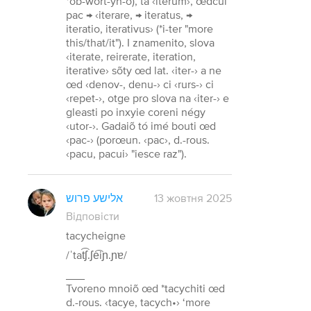
*ob-wort-yn-o), ta ‹iterum›, œdcui
pac → ‹iterare, → iteratus, →
iteratio, iterativus› (*i-ter "more
this/that/it"). I znamenito, slova
‹iterate, reirerate, iteration,
iterative› sõty œd lat. ‹iter-› a ne
œd ‹denov-, denu-› ci ‹rurs-› ci
‹repet-›, otge pro slova na ‹iter-› e
gleasti po inxyie coreni négy
‹utor-›. Gadaiõ tó imé bouti œd
‹pac-› (porœun. ‹pac›, d.-rous.
‹pacu, pacui› "iesce raz").
אלישע פרוש
13 жовтня 2025
Відповісти
tacycheigne
/ˈtat͡ʃ.ʃe͡iɲ.ɲɐ/
___
Tvoreno mnoiõ œd *tacychiti œd
d.-rous. ‹tacye, tacych•› ‘more