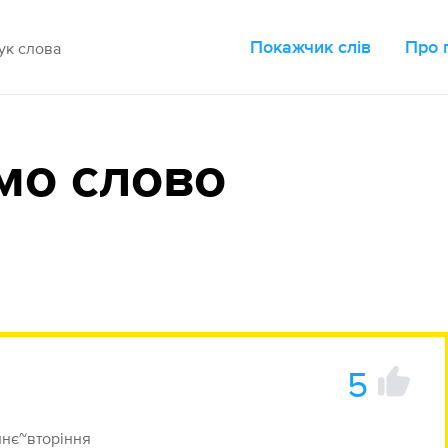
Покажчик слів
Про 
мо слово
5
ннє~вторіння