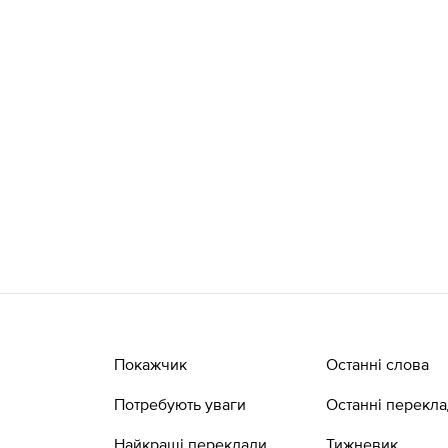
Покажчик
Останні слова
Потребують уваги
Останні перекл
Найкращі переклади
Тижневик