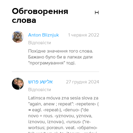
Обговорення
слова
Anton Bliznjuk
1 червня 2022
Відповісти
Похідне значення того слова.
Бажано було би в лапках дати
"програмування" тоді.
אלישע פרוש
27 грудня 2024
Відповісти
Latinsca móuva zna sesia slova za
"again, anew ; repeat": ‹repetere› (
→ eagl. ‹repeat›), ‹denuo› (*de
novo = rous. ‹yznovou, yznova,
iznovou, iznova›), ‹rursus› (*re-
wortsus; porœun. veat. ‹обратно›