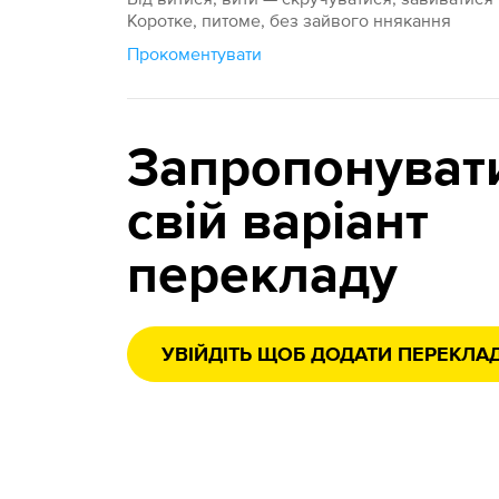
Коротке, питоме, без зайвого ннякання
Прокоментувати
Запропонуват
свій варіант
перекладу
УВІЙДІТЬ ЩОБ ДОДАТИ ПЕРЕКЛА