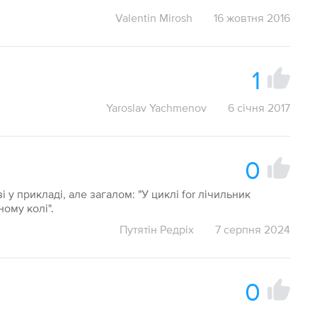
Valentin Mirosh
16 жовтня 2016
1
Yaroslav Yachmenov
6 січня 2017
0
 у прикладі, але загалом: "У циклі for лічильник
ому колі".
Путятін Редріх
7 серпня 2024
0