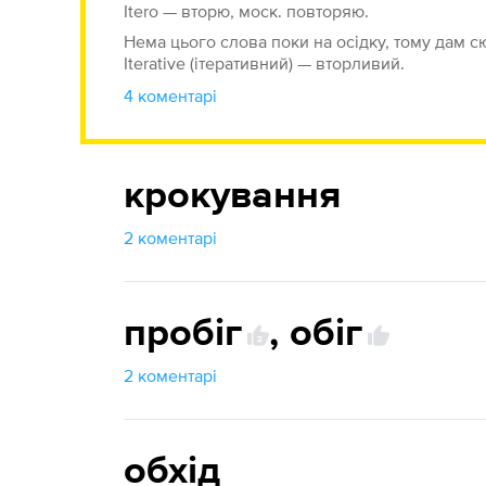
Itero — вторю, моск. повторяю.
Нема цього слова поки на осідку, тому дам с
Iterative (ітеративний) — вторливий.
4 коментарі
крокування
2 коментарі
пробіг
,
обіг
2
2 коментарі
обхід