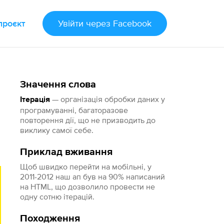
проєкт
Увійти
через Facebook
Значення слова
— організація обробки даних у
Ітерація
програмуванні, багаторазове
повторення дії, що не призводить до
виклику самої себе.
Приклад вживання
Щоб швидко перейти на мобільні, у
2011-2012 наш ап був на 90% написаний
на HTML, що дозволило провести не
одну сотню ітерацій.
Походження