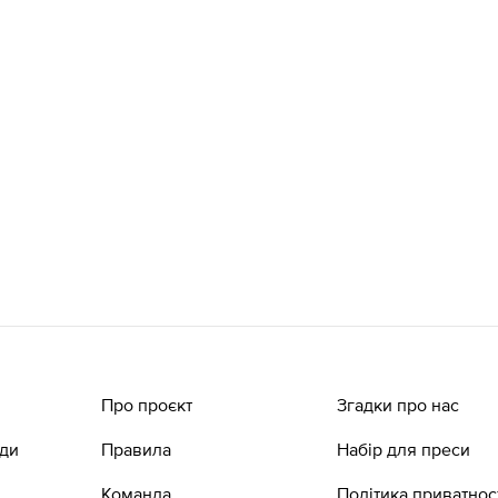
Про проєкт
Згадки про нас
ади
Правила
Набір для преси
Команда
Політика приватнос