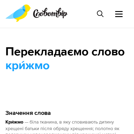
Перекладаємо слово
кри́жмо
Значення слова
— біла тканина, в яку сповивають дитину
Кри́жмо
хрещені батьки після обряду хрещення; полотно як