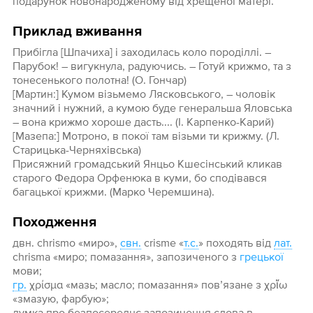
подарунок новонародженому від хрещеної матері.
Приклад вживання
Прибігла [Шпачиха] і заходилась коло породіллі. –
Парубок! – вигукнула, радуючись. – Готуй крижмо, та з
тонесенького полотна! (О. Гончар)
[Мартин:] Кумом візьмемо Лясковського, – чоловік
значний і нужний, а кумою буде генеральша Яловська
– вона крижмо хороше дасть.... (І. Карпенко-Карий)
[Мазепа:] Мотроно, в покої там візьми ти крижму. (Л.
Старицька-Черняхівська)
Присяжний громадський Янцьо Кшесінський кликав
старого Федора Орфенюка в куми, бо сподівався
багацької крижми. (Марко Черемшина).
Походження
двн. chrismo «миро»,
свн.
crisme «
т.с.
» походять від
лат.
chrisma «миро; помазання», запозиченого з
грецької
мови;
гр.
χρίσμα «мазь; масло; помазання» пов’язане з χρἴω
«змазую, фарбую»;
думка про безпосереднє запозичення слова в