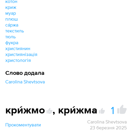
котон
криж
муар
плюш
са́ржа
текстиль
тюль
фукра
християнин
християнізація
христологія
Слово додала
Carolina Shevtsova
1
кри́жмо
,
кри́жма
1
Carolina Shevtsova
Прокоментувати
23 березня 2025