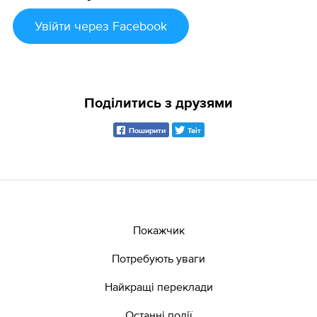
Увійти
через Facebook
Поділитись з друзями
Поширити
Твіт
Покажчик
Потребують уваги
Найкращі переклади
Останні події