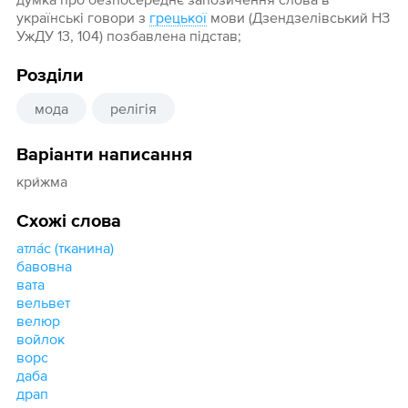
українські говори з
грецької
мови (Дзендзелівський НЗ
УжДУ 13, 104) позбавлена підстав;
Розділи
мода
релігія
Варіанти написання
кри́жма
Схожі слова
атла́с (тканина)
бавовна
вата
вельвет
велюр
войлок
ворс
даба
драп