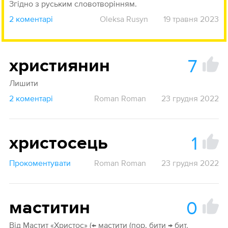
Згідно з руським словотворінням.
2 коментарі
Oleksa Rusyn
19 травня 2023
7
християнин
Лишити
2 коментарі
Roman Roman
23 грудня 2022
1
христосець
Прокоментувати
Roman Roman
23 грудня 2022
0
маститин
Від Мастит «Христос» (← мастити (пор. бити → бит,