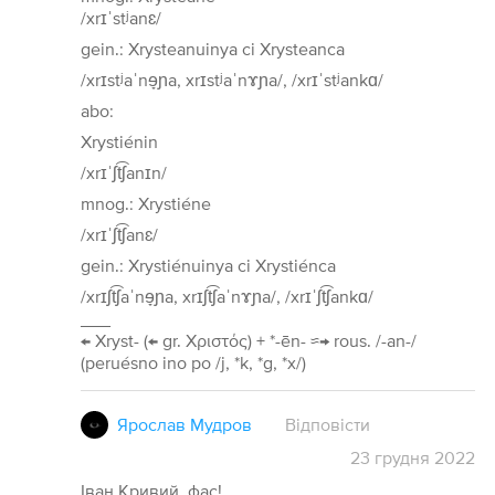
/xrɪˈstʲanɛ/
gein.: Xrysteanuinya ci Xrysteanca
/xrɪstʲaˈnɘ̞ɲa, xrɪstʲaˈnɤɲa/, /xrɪˈstʲankɑ/
abo:
Xrystiénin
/xrɪˈʃt͡ʃanɪn/
mnog.: Xrystiéne
/xrɪˈʃt͡ʃanɛ/
gein.: Xrystiénuinya ci Xrystiénca
/xrɪʃt͡ʃaˈnɘ̞ɲa, xrɪʃt͡ʃaˈnɤɲa/, /xrɪˈʃt͡ʃankɑ/
___
← Xryst- (← gr. Χριστός) + *-ēn- ≈→ rous. /-an-/
(peruésno ino po /j, *k, *g, *x/)
Ярослав Мудров
Відповісти
23
грудня
2022
Іван Кривий, фас!