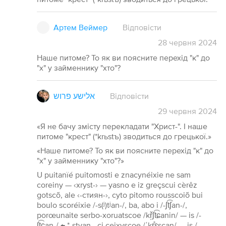
Артем Веймер
Відповісти
28
червня
2024
Наше питоме? То як ви поясните перехід "к" до
"х" у займеннику "хто"?
אלישע פרוש
Відповісти
29
червня
2024
«Я не бачу змісту перекладати "Христ-". І наше
питоме "крест" (*krьstъ) зводиться до грецької.»
«Наше питоме? То як ви поясните перехід "к" до
"х" у займеннику "хто"?»
U puitanïé puitomosti e znacynéixie ne sam
coreiny — ‹xryst-› — yasno e iz greçscui cèrêz
gotscõ, ale ‹-стиян-›, cyto pitomo rousscoiõ bui
boulo scoréixie /-s(ʲ)tʲan-/, ba, abo i /-ʃt͡ʃan-/,
porœunaite serbo-xoruatscoe /kř̩ʃt͡ɕanin/ — is /-
ʃt͡ɕan-/ ← *-styan-, ci ceixyscoe /ˈkr̝̊ɛscan/ — is /-