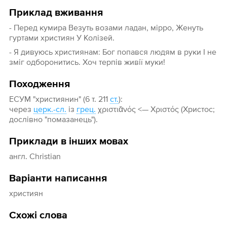
Приклад вживання
- Перед кумира Везуть возами ладан, мірро, Женуть
гуртами християн У Колізей.
- Я дивуюсь християнам: Бог попався людям в руки І не
зміг одборонитись. Хоч терпів живії муки!
Походження
ЕСУМ "християнин" (6 т. 211
ст.
):
через
церк.-сл.
із
грец.
χριστιᾱνός <— Χριστός (Христос;
дослівно "помазанець").
Приклади в інших мовах
англ. Christian
Варіанти написання
християн
Схожі слова