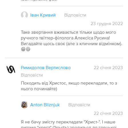
Іван Кривий
Відповісти
23
грудня
2022
Таке звертання вживається тільки щодо мого
ручного твіттер-філолога Алексіса Русина!
Вигадайте щось своє (але з кличним відмінком).
😁😆
Римидолов Вертислово
22 січня 2023
Відповісти
Походить від Христос, якщо перекладати, то з
нього починайте)
Anton Bliznjuk
Відповісти
22
січня
2023
Я не бачу змісту перекладати "Христ-". І наше
питоме "крест" (*krьstъ) зводиться до грецької.