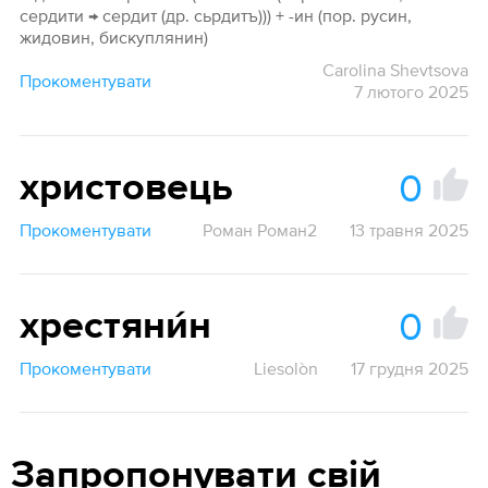
сердити → сердит (др. сьрдитъ))) + -ин (пор. русин,
жидовин, бискуплянин)
Carolina Shevtsova
Прокоментувати
7 лютого 2025
0
христовець
Прокоментувати
Роман Роман2
13 травня 2025
0
хрестяни́н
Прокоментувати
Liesolòn
17 грудня 2025
Запропонувати свій