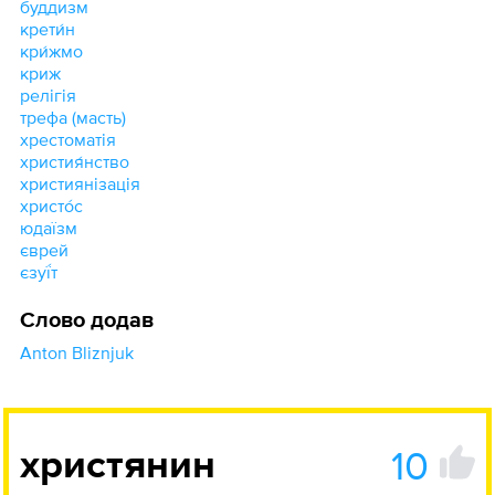
буддизм
крети́н
кри́жмо
криж
релігія
трефа (масть)
хрестоматія
христия́нство
християнізація
христо́с
юдаїзм
єврей
єзуї́т
Слово додав
Anton Bliznjuk
10
христянин