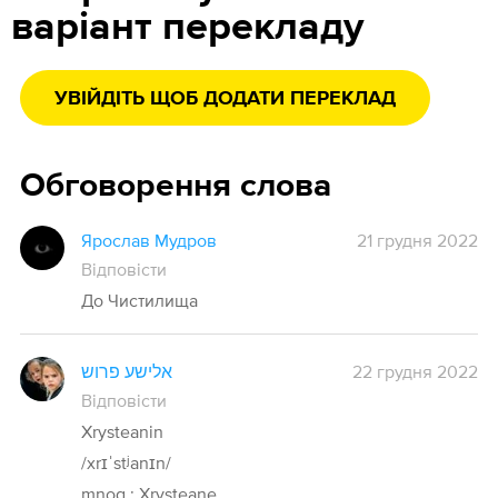
варіант перекладу
УВІЙДІТЬ ЩОБ ДОДАТИ ПЕРЕКЛАД
Обговорення слова
Ярослав Мудров
21 грудня 2022
Відповісти
До Чистилища
אלישע פרוש
22 грудня 2022
Відповісти
Xrysteanin
/xrɪˈstʲanɪn/
mnog.: Xrysteane