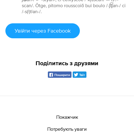
scan/. Ôtge, pitomo rousscoiõ bui boulo /-ʃt͡ʃan-/ ci
/-s(ʲ)tʲan-/.
Увійти
через Facebook
Поділитись з друзями
Поширити
Твіт
Покажчик
Потребують уваги