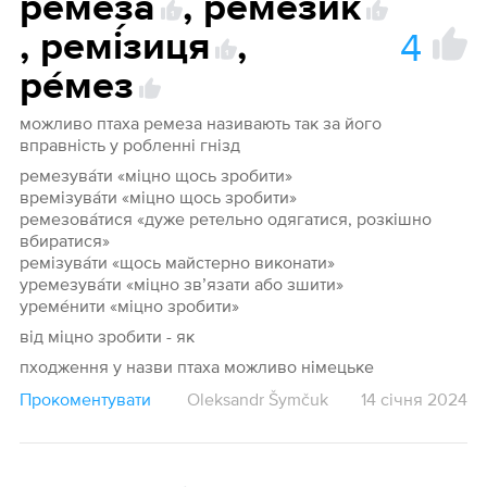
реме́за́
,
реме́зик
1
1
4
,
ремі́зиця
,
1
ре́мез
можливо птаха ремеза називають так за його
вправність у робленні гнізд
ремезува́ти «міцно щось зробити»
времізува́ти «міцно щось зробити»
ремезова́тися «дуже ретельно одягатися, розкішно
вбиратися»
ремізува́ти «щось майстерно виконати»
уремезува́ти «міцно зв’язати або зшити»
уреме́нити «міцно зробити»
від міцно зробити - як
пходження у назви птаха можливо німецьке
Прокоментувати
Oleksandr Šymčuk
14 січня 2024