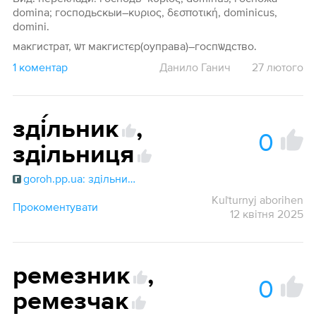
domina; господьскыи–κυριος, δεσποτική, dominicus,
domini.
макгистрат, ѡт макгистєр(оуправа)–госпѡдство.
1 коментар
Данило Ганич
27 лютого
зді́льник
,
0
здільниця
goroh.pp.ua: здільниця
Kuľturnyj aborihen
Прокоментувати
12 квітня 2025
ремезник
,
0
ремезчак