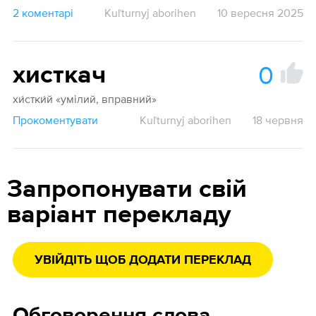
2 коментарі
Kuľturnyj aborihen
10 вересня 2025
0
хисткач
хи́стки́й «умілий, вправний»
Прокоментувати
Kuľturnyj aborihen
18 червня
Запропонувати свій
варіант перекладу
УВІЙДІТЬ ЩОБ ДОДАТИ ПЕРЕКЛАД