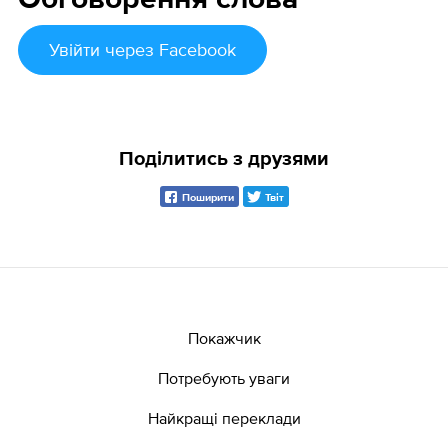
Обговорення слова
Увійти
через Facebook
Поділитись з друзями
Поширити
Твіт
Покажчик
Потребують уваги
Найкращі переклади