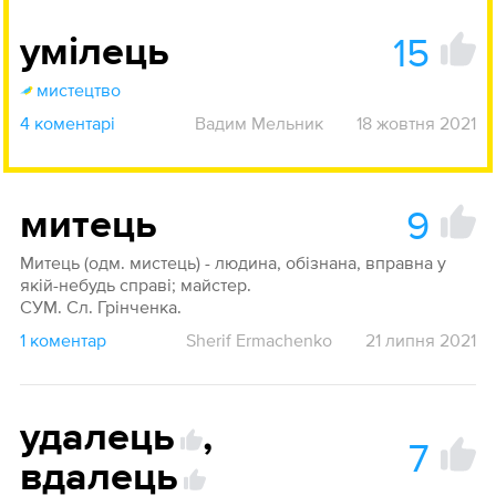
15
умілець
мистецтво
4 коментарі
Вадим Мельник
18 жовтня 2021
9
митець
Митець (одм. мистець) - людина, обізнана, вправна у
якій-небудь справі; майстер.
СУМ. Сл. Грінченка.
1 коментар
Sherif Ermachenko
21 липня 2021
удалець
,
7
вдалець