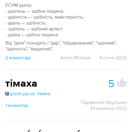
ЕСУМ (дати):
- удалець — здібна людина.
- уда́тність — здібність, майстерність.
- удаль — здібність.
- зда́тень — здібний артист.
- уда́ха — здібна людина.
Від "дати" походить і "дар", "обдарований", "здатний",
"здатність", "видатний".
2 коментарі
Anton Bliznjuk
4 січня 2022
5
тімаха
goroh.pp.ua: тімаха
Парфентій Нікулішен
1 коментар
24 вересня 2023