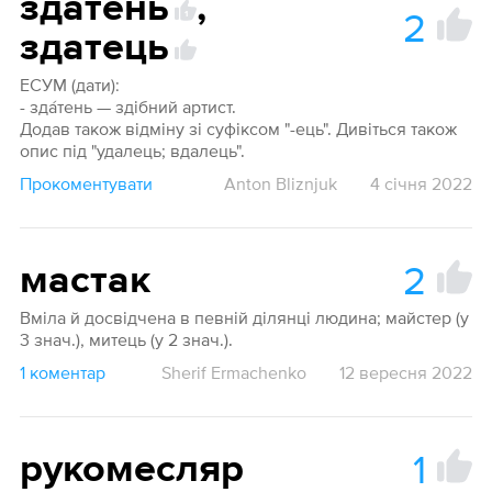
здатень
,
2
1
здатець
ЕСУМ (дати):
- зда́тень — здібний артист.
Додав також відміну зі суфіксом "-ець". Дивіться також
опис під "удалець; вдалець".
Прокоментувати
Anton Bliznjuk
4 січня 2022
2
мастак
Вміла й досвідчена в певній ділянці людина; майстер (у
3 знач.), митець (у 2 знач.).
1 коментар
Sherif Ermachenko
12 вересня 2022
1
рукомесляр