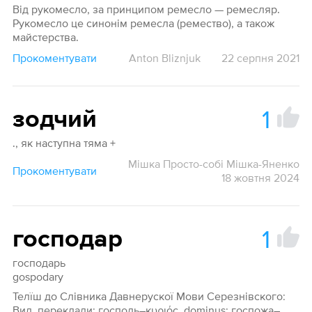
Від рукомесло, за принципом ремесло — ремесляр.
Рукомесло це синонім ремесла (ремество), а також
майстерства.
Прокоментувати
Anton Bliznjuk
22 серпня 2021
1
зодчий
., як наступна тяма +
Мішка Просто-собі Мішка-Яненко
Прокоментувати
18 жовтня 2024
1
господар
господарь
gospodary
Телїш до Слівника Давнерускої Мови Серезнівского:
Вид. переклади: господь–κυριός, dominus; госпожа–