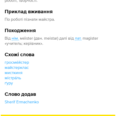
роботі, творчості.
Приклад вживання
По роботі пізнати майстра.
Походження
Від
нім.
мéister (двн. meistar) далі від
лат.
magister
«учитель; керівник».
Схожі слова
гросме́йстер
майстерклас
мисткиня
містра́ль
ґуру
Слово додав
Sherif Ermachenko