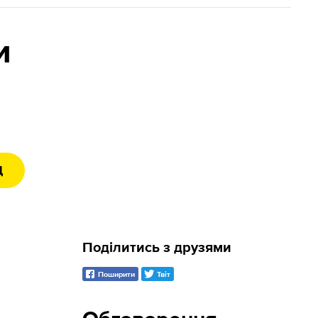
и
Д
Поділитись з друзями
Поширити
Твіт