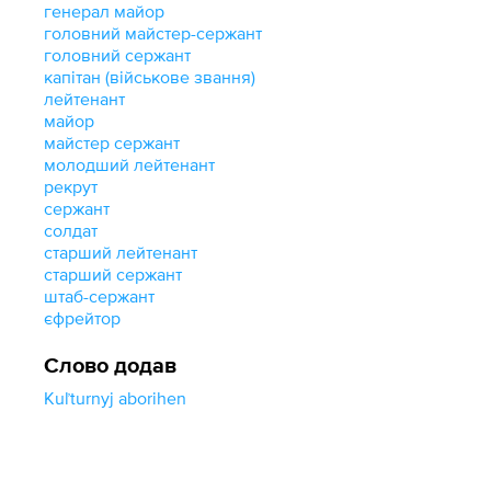
генерал майор
головний майстер-сержант
головний сержант
капітан (військове звання)
лейтенант
майор
майстер сержант
молодший лейтенант
рекрут
сержант
солдат
старший лейтенант
старший сержант
штаб-сержант
єфрейтор
Слово додав
Kuľturnyj aborihen