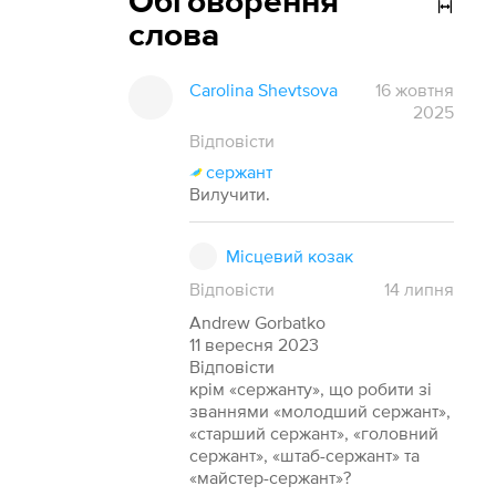
Обговорення
слова
Carolina Shevtsova
16 жовтня
2025
Відповісти
сержант
Вилучити.
Місцевий козак
Відповісти
14
липня
Andrew Gorbatko
11 вересня 2023
Відповісти
крім «сержанту», що робити зі
званнями «молодший сержант»,
«старший сержант», «головний
сержант», «штаб-сержант» та
«майстер-сержант»?