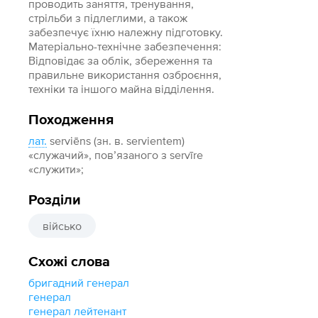
проводить заняття, тренування,
стрільби з підлеглими, а також
забезпечує їхню належну підготовку.
Матеріально-технічне забезпечення:
Відповідає за облік, збереження та
правильне використання озброєння,
техніки та іншого майна відділення.
Походження
лат.
serviēns (зн. в. servientem)
«служачий», пов’язаного з servīre
«служити»;
Розділи
військо
Схожі слова
бригадний генерал
генерал
генерал лейтенант