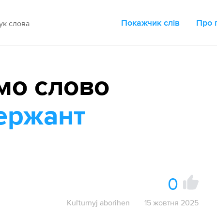
Покажчик слів
Про 
мо слово
ержант
0
Kuľturnyj aborihen
15 жовтня 2025