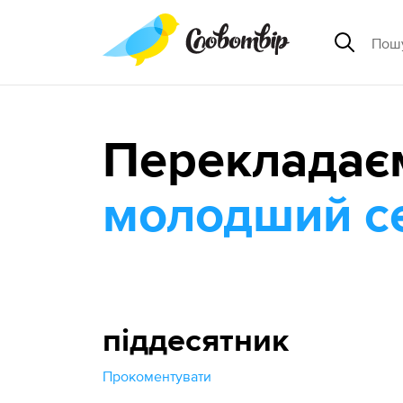
Перекладає
молодший с
піддесятник
Прокоментувати