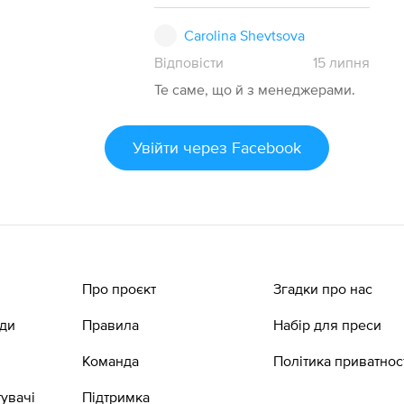
Carolina Shevtsova
Відповісти
15
липня
Те саме, що й з менеджерами.
Увійти
через Facebook
Про проєкт
Згадки про нас
ади
Правила
Набір для преси
Команда
Політика приватнос
увачі
Підтримка