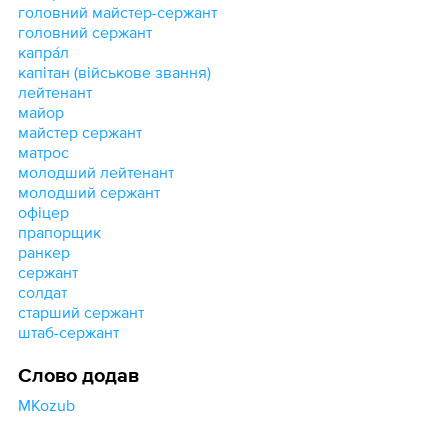
головний майстер-сержант
головний сержант
капра́л
капітан (військове звання)
лейтенант
майор
майстер сержант
матрос
молодший лейтенант
молодший сержант
офіцер
прапорщик
ранкер
сержант
солдат
старший сержант
штаб-сержант
Слово додав
MKozub