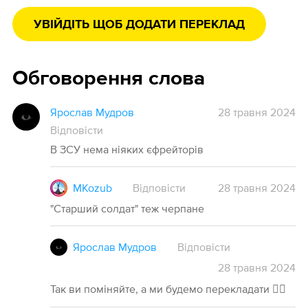
УВІЙДІТЬ ЩОБ ДОДАТИ ПЕРЕКЛАД
Обговорення слова
Ярослав Мудров
28 травня 2024
Відповісти
В ЗСУ нема ніяких єфрейторів
MKozub
Відповісти
28
травня
2024
"Старший солдат" теж черпане
Ярослав Мудров
Відповісти
28
травня
2024
Так ви поміняйте, а ми будемо перекладати 🤷‍♂️