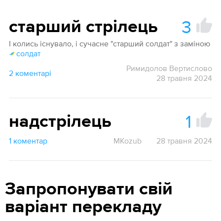
3
старший стрілець
І колись існувало, і сучасне "старший солдат" з заміною
солдат
Римидолов Вертислово
2 коментарі
28 травня 2024
1
надстрілець
1 коментар
MKozub
28 травня 2024
Запропонувати свій
варіант перекладу