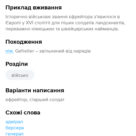
Приклад вживання
Історично військове звання єфрейтора з'явилося в
Європі у XVI столітті для піших солдатів ландскнехтів,
переважно німецьких та швейцарських найманців.
Походження
нім.
Gefreiter – звільнений від нарядів
Розділи
військо
Варіанти написання
ефрейтор, старший солдат
Схожі слова
адмірал
берсерк
генерал