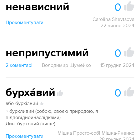
0
ненависний
Carolina Shevtsova
Прокоментувати
22 липня 2024
0
неприпустимий
2 коментарі
Володимир Шумейко
15 грудня 2024
0
бурха́вий
або
бурхізни́й
1
¬ бурхливий (собою, своєю природою, я
відповідноинаслідками)
Див. бурховий (вище)
Мішка Просто-собі Мішка-Яненко
Прокоментувати
28 грудня 2024