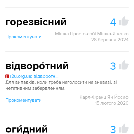
4
горезвісний
Мішка Просто-собі Мішка-Яненко
Прокоментувати
28 березня 2024
3
відворо́тний
r2u.org.ua: відворотний
Для випадків, коли треба наголосити на зневазі, зі
негативним забарвленням.
Карл-Франц Ян Йосиф
Прокоментувати
15 лютого 2020
3
оги́дний