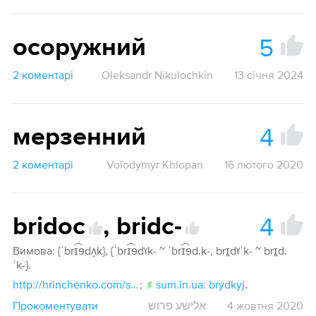
5
осоружний
2 коментарі
Oleksandr Nikulochkin
13 січня 2024
4
мерзенний
2 коментарі
Volodymyr Khlopan
16 лютого 2020
4
bridoc
,
bridc-
Вимова: {ˈbrɪ͡ɘdʌ̝k}, {ˈbrɪ͡ɘdˠk- ~ ˈbrɪ͡ɘd.k-, brɪ̠dˠˈk- ~ brɪ̠d.
ˈk-}.
http://hrinchenko.com/slovar/znachenie-slova/3273-brydkyj.html#show_point
;
sum.in.ua: brydkyj
.
Прокоментувати
אלישע פרוש
4 жовтня 2020