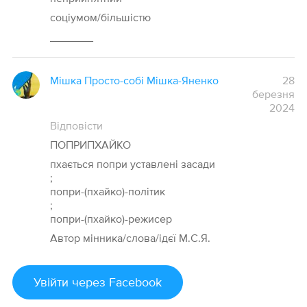
соціумом/більшістю
_______
Мішка Просто-собі Мішка-Яненко
28
березня
2024
Відповісти
ПОПРИПХАЙКО
пхається попри уставлені засади
;
попри-(пхайко)-політик
;
попри-(пхайко)-режисер
Автор мінника/слова/ідєї М.С.Я.
Увійти
через Facebook