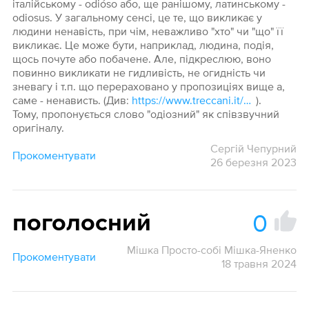
італійському - odióso або, ще ранішому, латинському -
odiosus. У загальному сенсі, це те, що викликає у
людини ненавість, при чім, неважливо "хто" чи "що" її
викликає. Це може бути, наприклад, людина, подія,
щось почуте або побачене. Але, підкреслюю, воно
повинно викликати не гидливість, не огидність чи
зневагу і т.п. що перераховано у пропозиціях вище а,
саме - ненависть. (Див:
https://www.treccani.it/vocabolario/odioso/
).
Тому, пропонується слово "одіозний" як співзвучний
оригіналу.
Сергій Чепурний
Прокоментувати
26 березня 2023
0
поголосний
Мішка Просто-собі Мішка-Яненко
Прокоментувати
18 травня 2024