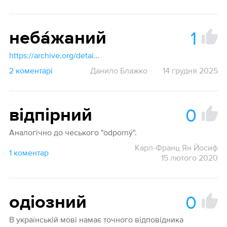
1
неба́жаний
https://archive.org/details/karavanskyj2014/page/280/mode/1up?q=Небажа
2 коментарі
Данило Блажко
14 грудня 2025
0
відпірний
Аналогічно до чеського "odporný".
Карл-Франц Ян Йосиф
1 коментар
15 лютого 2020
0
одіозний
В українській мові намає точного відповідника