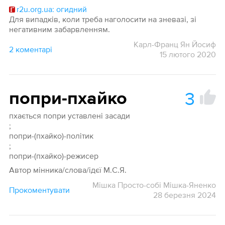
r2u.org.ua: огидний
Для випадків, коли треба наголосити на зневазі, зі
негативним забарвленням.
Карл-Франц Ян Йосиф
2 коментарі
15 лютого 2020
3
попри-пхайко
пхається попри уставлені засади
;
попри-(пхайко)-політик
;
попри-(пхайко)-режисер
Автор мінника/слова/ідєї М.С.Я.
Мішка Просто-собі Мішка-Яненко
Прокоментувати
28 березня 2024