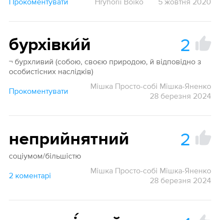
Прокоментувати
Hryhorii Boiko
5 жовтня 2020
2
бурхівки́й
¬ бурхливий (собою, своєю природою, й відповідно з
особистісних наслідків)
Мішка Просто-собі Мішка-Яненко
Прокоментувати
28 березня 2024
2
неприйнятний
соціумом/більшістю
Мішка Просто-собі Мішка-Яненко
2 коментарі
28 березня 2024