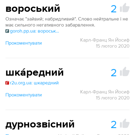
2
вороський
Означає "зайвий; набридливий". Слово нейтральне і не
має сильного негативного забарвлення.
goroh.pp.ua: вороський
Карл-Франц Ян Йосиф
Прокоментувати
15 лютого 2020
2
шка́редний
r2u.org.ua: шкаредний
Карл-Франц Ян Йосиф
Прокоментувати
15 лютого 2020
2
дурнозвісний