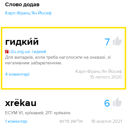
Слово додав
Карл-Франц Ян Йосиф
7
гидки́й
r2u.org.ua: гидкий
Для випадків, коли треба наголосити на зневазі, зі
негативним забарвленням.
Карл-Франц Ян Йосиф
4 коментарі
15 лютого 2020
6
xrẽkau
ЕСУМ VI, хрі́кавий; 217: хря́кати.
1 коментар
אלישע פרוש
18 жовтня 2021