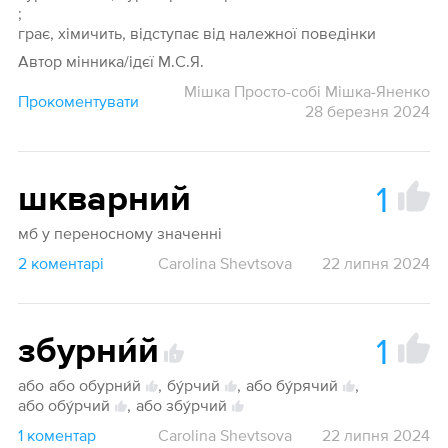
;
грає, хімичить, відступає від належної поведінки
Автор мінника/ідєї М.С.Я.
Мішка Просто-собі Мішка-Яненко
Прокоментувати
28 березня 2024
1
шкварний
мб у переносному значенні
2 коментарі
Carolina Shevtsova
22 липня 2024
1
збурни́й
1
або
або обурни́й
,
бу́рчий
,
або бу́рячий
,
1
або обу́рчий
,
або збу́рчий
1 коментар
Carolina Shevtsova
22 липня 2024