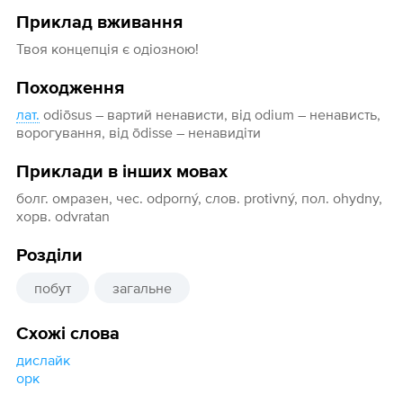
Приклад вживання
Твоя концепція є одіозною!
Походження
лат.
odiōsus – вартий ненависти, від odium – ненависть,
ворогування, від ōdisse – ненавидіти
Приклади в інших мовах
болг. омразен, чес. odporný, слов. protivný, пол. ohydny,
хорв. odvratan
Розділи
побут
загальне
Схожі слова
дислайк
орк