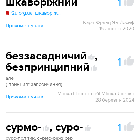
1
шкаворі́жний
r2u.org.ua: шкаворіжний
Карл-Франц Ян Йосиф
Прокоментувати
15 лютого 2020
беззасадничий
,
1
1
безпринципний
але
("принцип" запозичення)
Мішка Просто-собі Мішка-Яненко
Прокоментувати
28 березня 2024
1
сурмо-
,
суро-
1
суро-політик, сурмо-режисер