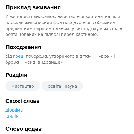
Приклад вживання
У живописі панорамою називається картина, на якій
плоский живописний фон поєднується з об'ємним
предметним першим планом (у вигляді муляжів і т. ін.
розташованих на підлозі перед картиною.
Походження
від
грец.
πανοραμα, утвореного від παν- — «все-» і
òραμα — «вид, видовище».
Розділи
мистецтво
освіта і наука
Схожі слова
діора́ма
ідилія
Слово додав