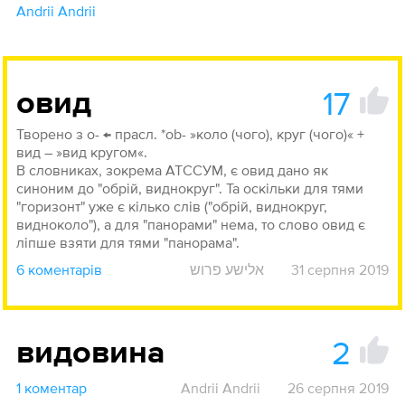
Andrii Andrii
17
овид
Творено з о- ← прасл. *ob- »коло (чого), круг (чого)« +
вид ― »вид кругом«.
В словниках, зокрема АТССУМ, є овид дано як
синоним до "обрій, виднокруг". Та оскільки для тями
"горизонт" уже є кілько слів ("обрій, виднокруг,
видноколо"), а для "панорами" нема, то слово овид є
ліпше взяти для тями "панорама".
6 коментарів
אלישע פרוש
31 серпня 2019
2
видовина
1 коментар
Andrii Andrii
26 серпня 2019