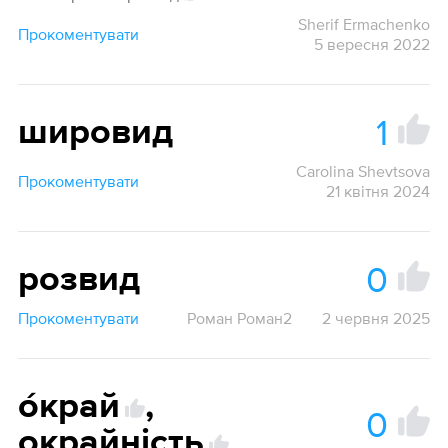
Sherif Ermachenko
Прокоментувати
5 вересня 2022
1
шировид
Carolina Shevtsova
Прокоментувати
21 квітня 2024
0
розвид
Прокоментувати
Роман Роман2
2 червня 2025
о́край
,
0
окрайність