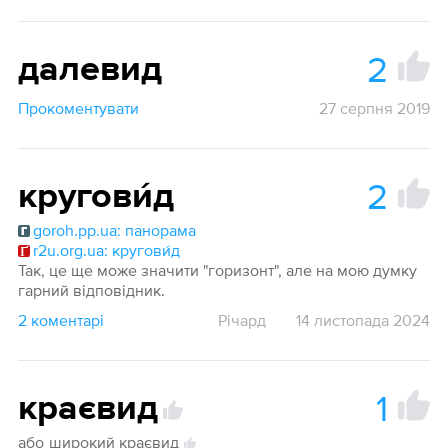
2
далевид
Прокоментувати
27 серпня 2019
2
кругови́д
goroh.pp.ua: панорама
r2u.org.ua: кругови́д
Так, це ще може значити "горизонт", але на мою думку
гарний відповідник.
2 коментарі
Річард
14 листопада 2024
1
краєвид
або
широкий краєвид