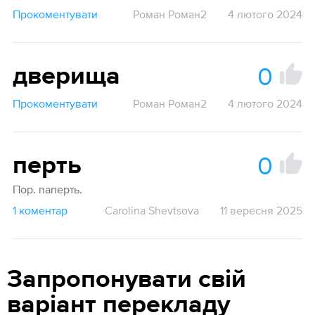
Прокоментувати
Роман Роман2
4 лютого 2024
0
дверища
Прокоментувати
Роман Роман2
4 лютого 2024
0
перть
Пор. паперть.
1 коментар
Carolina Shevtsova
11 вересня 2025
Запропонувати свій
варіант перекладу