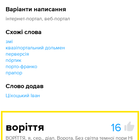
Варіанти написання
інтернет-портал, веб-портал
Схожі слова
змі
квазіпортальний дольмен
перверсія
по́ртик
порто-франко
прапор
Слово додав
Ціхоцький Іван
16
воріття
ВОРІ́ТТЯ, я, сер., діал. Ворота. Без світла темної пори Ні