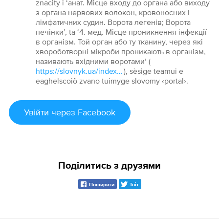
znacity i ‘анат. Місце входу до органа або виходу
з органа нервових волокон, кровоносних і
лімфатичних судин. Ворота легенів; Ворота
печінки’, ta ‘4. мед. Місце проникнення інфекції
в організм. Той орган або ту тканину, через які
хвороботворні мікроби проникають в організм,
називають вхідними воротами’ (
https://slovnyk.ua/index.php?swrd=ВОРОТА
), sèsige teamui e
eaghelscoiõ zvano tuimyge slovomy ‹portal›.
Увійти
через Facebook
Поділитись з друзями
Поширити
Твіт