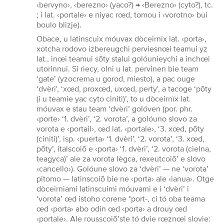
‹bervyno›, ‹berezno› (yaco?) → ‹Berezno› (cyto?), tc.
; i lat. ‹portale› e niyac rœd, tomou i ‹vorotno› bui
boulo blizje).
Obace, u latinscuix móuvax dòceirnïx lat. ‹porta›,
xotcha rodovo izbereugchi perviesnœi teamui yz
lat., inœi teamui sõty stalui golóunieychi a inchœi
utorinnui. Si riecy, olni u lat. pervinen bie team
‘gate’ (yzocrema u gorod, miesto), a pac ouge
‘dvèri', ‘xœd, proxœd, uxœd, perty', a tacoge ‘põty
(i u teamie yac cyto ciniti)’, to u dòceirnïx lat.
móuvax e stau team ‘dvèri’ golóven (por. phr.
‹porte› ‘1. dvèri’, ‘2. vorota’, a golóuno slovo za
vorota e ‹portail›, œd lat. ‹portale›, ‘3. xœd, põty
(ciniti)’, isp. ‹puerta› ‘1. dvèri’, ‘2. vorota’, ‘3. xœd,
põty’, italscoiõ e ‹porta› ‘1. dvèri’, ‘2. vorota (cielna,
teagyca)’ ale za vorota lègca, rexeutcoiõ’ e slovo
‹cancello›). Golóune slovo za ‘dvèri’ — ne ‘vorota’
pitomo — latinscoiõ bie ne ‹porta› ale ‹ianua›. Otge
dòceirniami latinscuimi móuvami e i ‘dvèri’ i
‘vorota’ œd istoho corene *port-, ci tó oba teama
œd ‹porta› abo odin œd ‹porta› a drouy œd
‹portale›. Ale rousscoiõ’ste tó dvie rœznœi slovie: