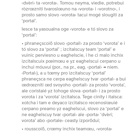
‹dvèri› ta ‹vorota›. Tomou neyma, viedie, potrebui
ròzrœzniti tvaroslœuno na ‹vorota› i ‹vorotno›, i
prosto samo slovo ‹vorota› tacui mogé slougiti za
‘portal’.
Iesce ta yasoualna oge ‹vorota› e tó slovo za
‘portal’:
• phraneçscoiõ slovo ‹portail› za prosto ‘vorota’ e i
tó slovo za ‘portal’ ; izcitalscuy team ‘portal’ e
vuinic perviesno u eaghelscie, i he ci malo inchix
izcitalscuix pœimœu e yz eaghelscui cerpano u
inchui móuvui (por., na pr., eag. ‹portal› → niem.
‹Portal›), a u tœmy pro izcitalscuy ‘portal’
phraneçsca ne cerpa eaghelscuy tvar ‹portal› a bui
œdrœzniti œd svoyoho ‹portail› za prosto ‘vorota’,
ale coristaié yz tohoge slova ‹portail› i za prosto
vorota i za ‘vorota’ izcitalsca. Tege cinity i italsca:
xotcha i tam e deyaco izcitalsco recenoslœuié
cerpano preamo yz eaghelscui, slovo za ‘portal’ e
ne eaghelscuy tvar ‹portal› ale ‹porta› ‘dvèri;
vorota’ abo ‹portale› ceasty izporõdui;
• rousscoiõ, crœmy inchix teamœu, ‹vorota›