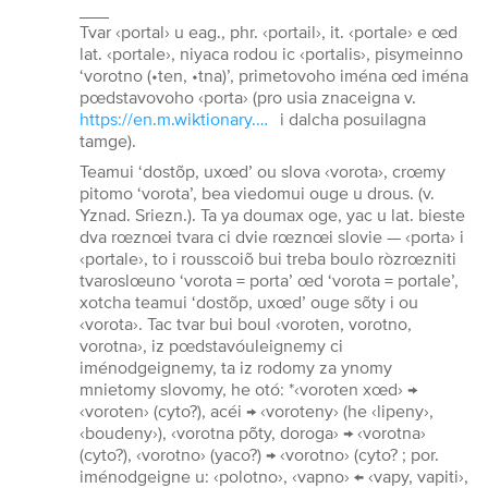
___
Tvar ‹portal› u eag., phr. ‹portail›, it. ‹portale› e œd
lat. ‹portale›, niyaca rodou ic ‹portalis›, pisymeinno
‘vorotno (•ten, •tna)’, primetovoho iména œd iména
pœdstavovoho ‹porta› (pro usia znaceigna v.
https://en.m.wiktionary.org/wiki/porta#Latin
i dalcha posuilagna
tamge).
Teamui ‘dostõp, uxœd’ ou slova ‹vorota›, crœmy
pitomo ‘vorota’, bea viedomui ouge u drous. (v.
Yznad. Sriezn.). Ta ya doumax oge, yac u lat. bieste
dva rœznœi tvara ci dvie rœznœi slovie — ‹porta› i
‹portale›, to i rousscoiõ bui treba boulo ròzrœzniti
tvaroslœuno ‘vorota = porta’ œd ‘vorota = portale’,
xotcha teamui ‘dostõp, uxœd’ ouge sõty i ou
‹vorota›. Tac tvar bui boul ‹voroten, vorotno,
vorotna›, iz pœdstavóuleignemy ci
iménodgeignemy, ta iz rodomy za ynomy
mnietomy slovomy, he otó: *‹voroten xœd› →
‹voroten› (cyto?), acéi → ‹voroteny› (he ‹lipeny›,
‹boudeny›), ‹vorotna põty, doroga› → ‹vorotna›
(cyto?), ‹vorotno› (yaco?) → ‹vorotno› (cyto? ; por.
iménodgeigne u: ‹polotno›, ‹vapno› ← ‹vapy, vapiti›,