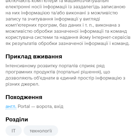
включають комп'ютери та машинозчитувальні
електронні носії інформації із заздалегідь записаною
на них інформацією та/або виконані з можливістю
запису та зчитування інформації у вигляді
комп'ютерних програм, баз даних і т. п., виконана з
можливістю обробки зазначеної інформації та команд
користувача системи та надання йому Інтернет-сервісів
як результатів обробки зазначеної інформації і команд.
Приклад вживання
Інтенсивному розвитку порталів сприяє ряд
програмних продуктів (портальні рішення), що
дозволяють об'єднати в єдиний простір інформацію з
різних джерел.
Походження
англ.
Portal — ворота, вхід
Розділи
IT
технології