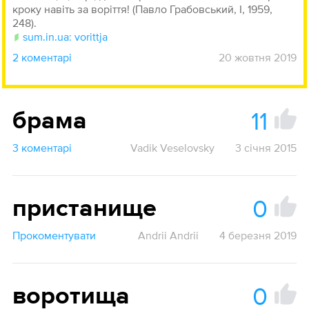
кроку навіть за воріття! (Павло Грабовський, I, 1959,
248).
sum.in.ua: vorittja
2 коментарі
20 жовтня 2019
11
брама
3 коментарі
Vadik Veselovsky
3 січня 2015
0
пристанище
Прокоментувати
Andrii Andrii
4 березня 2019
0
воротища