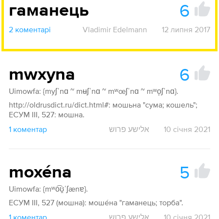
6
гаманець
2 коментарі
Vladimir Edelmann
12 липня 2017
6
mwxyna
Uimowfa: {myʃˈnɑ ~ mʉʃˈnɑ ~ mʷœʃˈnɑ ~ mʷo̝ʃˈnɑ}.
http://oldrusdict.ru/dict.html#: мошьна "сума; кошель";
ЕСУМ ІІІ, 527: мошна.
1 коментар
אלישע פרוש
10 січня 2021
5
moxéna
Uimowfa: {mʷo͡ʊ̯ˈʃænɐ}.
ЕСУМ ІІІ, 527 (мошна): моше́на "гаманець; торба".
1 коментар
אלישע פרוש
10 січня 2021