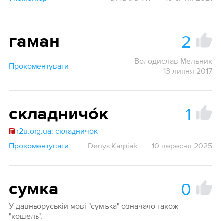
2
гаман
Володислав Мельник
Прокоментувати
13 липня 2017
1
складничо́к
r2u.org.ua: складничок
Прокоментувати
Denys Karpiak
10 вересня 2025
0
сумка
У давньоруській мові "сумъка" означало також
"кошель".