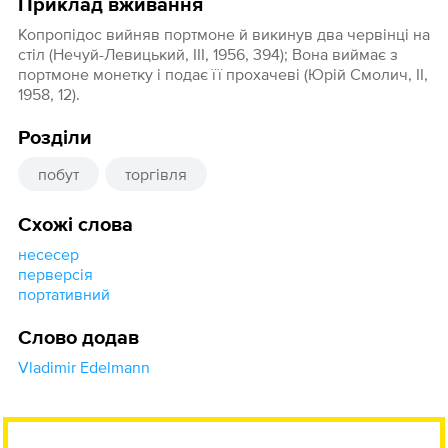
Приклад вживання
Копропідос вийняв портмоне й викинув два червінці на
стіл (Нечуй-Левицький, III, 1956, 394); Вона виймає з
портмоне монетку і подає її прохачеві (Юрій Смолич, II,
1958, 12).
Розділи
побут
торгівля
Схожі слова
несесер
перверсія
портативний
Слово додав
Vladimir Edelmann