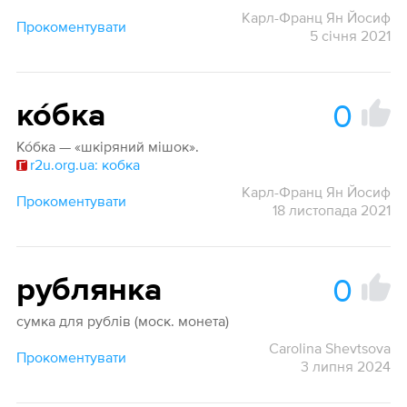
Карл-Франц Ян Йосиф
Прокоментувати
5 січня 2021
0
ко́бка
Ко́бка — «шкіряний мішок».
r2u.org.ua: кобка
Карл-Франц Ян Йосиф
Прокоментувати
18 листопада 2021
0
рублянка
сумка для рублів (моск. монета)
Carolina Shevtsova
Прокоментувати
3 липня 2024