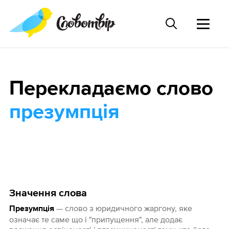
Перекладаємо слово
презумпція
Значення слова
— слово з юридичного жаргону, яке
Презумпція
означає те саме що і "припущення", але додає