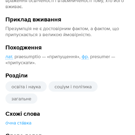
враження освіченості і втаємниченості тому, хто його
вживає.
Приклад вживання
Презумпція не є достовірним фактом, а фактом, що
припускається з великою ймовірністю.
Походження
лат.
praesumptio — «припущення»,
фр.
presumer —
«припускати».
Розділи
освіта і наука
соціум і політика
загальне
Схожі слова
о́чна ста́вка