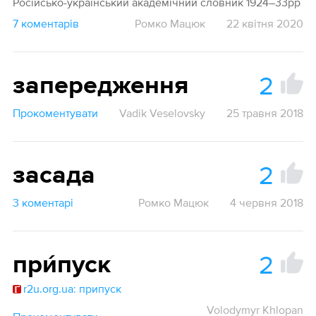
Російсько-український академічний словник 1924–33рр
7 коментарів
Ромко Мацюк
22 квітня 2020
2
запередження
Прокоментувати
Vadik Veselovsky
25 травня 2018
2
засада
3 коментарі
Ромко Мацюк
4 червня 2018
2
при́пуск
r2u.org.ua: припуск
Volodymyr Khlopan