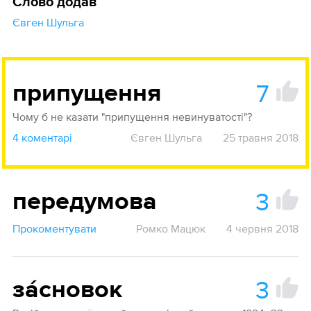
Слово додав
Євген Шульга
7
припущення
Чому б не казати "припущення невинуватості"?
4 коментарі
Євген Шульга
25 травня 2018
3
передумова
Прокоментувати
Ромко Мацюк
4 червня 2018
3
за́сновок