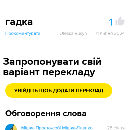
1
гадка
Прокоментувати
Oleksa Rusyn
11 липня 2024
Запропонувати свій
варіант перекладу
УВІЙДІТЬ ЩОБ ДОДАТИ ПЕРЕКЛАД
Обговорення слова
Мішка Просто-собі Мішка-Яненко
28 січня