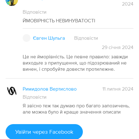
2024
Відповісти
ЙМОВІРНІСТЬ НЕВИНУВАТОСТІ
Євген Шульга
Відповісти
29
січня
2024
Це не йморівність. Це певне правило: завжди
виходьте з припущення, що підозрюваний не
винен, і спробуйте довести протилежне.
Римидолов Вертислово
11 липня 2024
Відповісти
Я звісно теж так думаю про багато запозичень,
але можна було й краще значення описати
Увійти
через Facebook