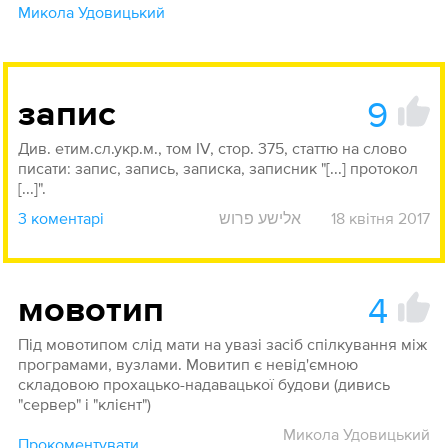
Микола Удовицький
9
запис
Див. етим.сл.укр.м., том IV, стор. 375, статтю на слово
писати: запис, запись, записка, записник "[...] протокол
[...]".
3 коментарі
אלישע פרוש
18 квітня 2017
4
мовотип
Під мовотипом слід мати на увазі засіб спілкування між
програмами, вузлами. Мовитип є невід'ємною
складовою прохацько-надавацької будови (дивись
"сервер" і "клієнт")
Микола Удовицький
Прокоментувати