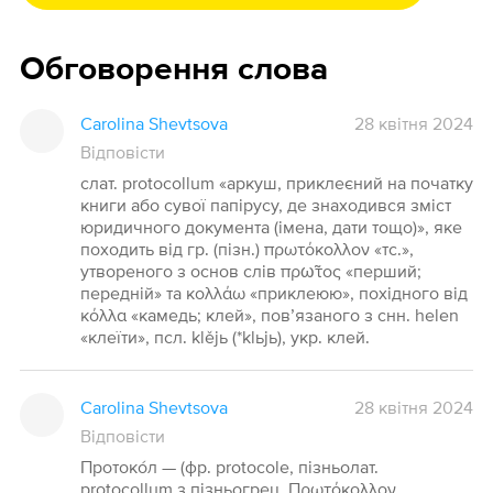
Обговорення слова
Carolina Shevtsova
28 квітня 2024
Відповісти
слат. protoсоllum «аркуш, приклеєний на початку
книги або сувої папірусу, де знаходився зміст
юридичного документа (імена, дати тощо)», яке
походить від гр. (пізн.) πρωτόκολλον «тс.»,
утвореного з основ слів πρω̃τος «перший;
передній» та κολλάω «приклеюю», похідного від
κόλλα «камедь; клей», пов’язаного з снн. helen
«клеїти», псл. klějь (*klьjь), укр. клей.
Carolina Shevtsova
28 квітня 2024
Відповісти
Протоко́л — (фр. protocole, пізньолат.
protocollum з пізньогрец. Πρωτόκολλον