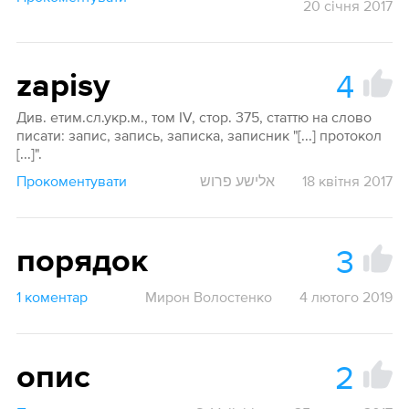
20 січня 2017
4
zapisy
Див. етим.сл.укр.м., том IV, стор. 375, статтю на слово
писати: запис, запись, записка, записник "[...] протокол
[...]".
Прокоментувати
אלישע פרוש
18 квітня 2017
3
порядок
1 коментар
Мирон Волостенко
4 лютого 2019
2
опис