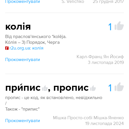
Прокоментувати
S. Velichko
25 грудня 2017
1
колія
Від праслов'янського *kolěja.
Ко́лія – 3) Порядок, Черга
r2u.org.ua: колія
Карл-Франц Ян Йосиф
Прокоментувати
3 листопада 2019
1
при́пис
,
пропис
1
пропис - це код, як встановлено, невідхильно
/
Також - "припис"
Мішка Просто-собі Мішка-Яненко
Прокоментувати
19 листопада 2024