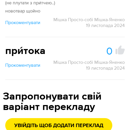
(не плутати з при́тчею..)
новотвар щойно
Мішка Просто-собі Мішка-Яненко
Прокоментувати
19 листопада 2024
0
при́тока
Мішка Просто-собі Мішка-Яненко
Прокоментувати
19 листопада 2024
Запропонувати свій
варіант перекладу
УВІЙДІТЬ ЩОБ ДОДАТИ ПЕРЕКЛАД