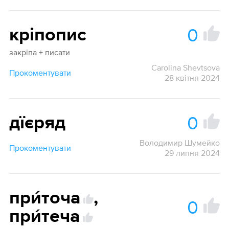
0
кріпопис
закріпа + писати
Carolina Shevtsova
Прокоментувати
28 квітня 2024
0
дїєряд
Володимир Шумейко
Прокоментувати
29 липня 2024
при́точа
,
0
при́теча