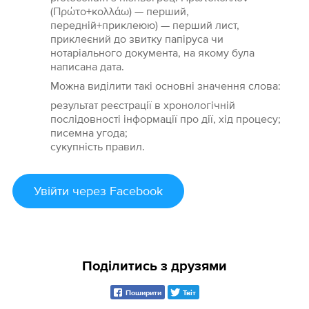
(Πρώτο+κολλάω) — перший,
передній+приклеюю) — перший лист,
приклеєний до звитку папіруса чи
нотаріального документа, на якому була
написана дата.
Можна виділити такі основні значення слова:
результат реєстрації в хронологічній
послідовності інформації про дії, хід процесу;
писемна угода;
сукупність правил.
Увійти
через Facebook
Поділитись з друзями
Поширити
Твіт