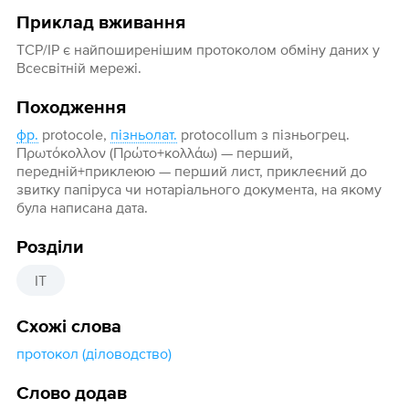
Приклад вживання
ТСР/ІР є найпоширенішим протоколом обміну даних у
Всесвітній мережі.
Походження
фр.
protocole,
пізньолат.
protocollum з пізньогрец.
Πρωτόκολλον (Πρώτο+κολλάω) — перший,
передній+приклеюю — перший лист, приклеєний до
звитку папіруса чи нотаріального документа, на якому
була написана дата.
Розділи
IT
Схожі слова
протокол (діловодство)
Слово додав