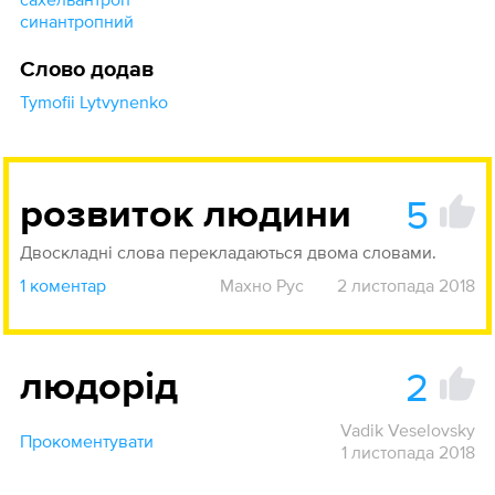
синантропний
Слово додав
Tymofii Lytvynenko
5
розвиток людини
Двоскладні слова перекладаються двома словами.
1 коментар
Махно Рус
2 листопада 2018
2
людорід
Vadik Veselovsky
Прокоментувати
1 листопада 2018