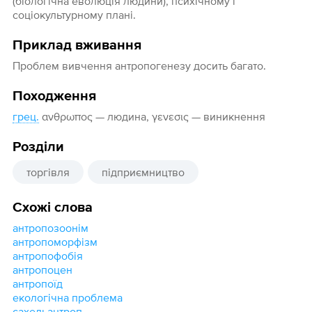
(біологічна еволюція людини), психічному і
соціокультурному плані.
Приклад вживання
Проблем вивчення антропогенезу досить багато.
Походження
грец.
ανθρωπος — людина, γενεσις — виникнення
Розділи
торгівля
підприємництво
Схожі слова
антропозоонім
антропоморфізм
антропофобія
антропоцен
антропоїд
екологічна проблема
сахельантроп