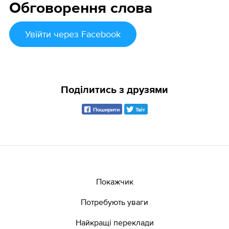
Обговорення слова
Увійти
через Facebook
Поділитись з друзями
Поширити
Твіт
Покажчик
Потребують уваги
Найкращі переклади