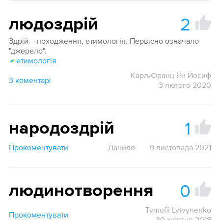
2
людоздрій
Здрій – походження, етимологія. Первісно означало
"джерело".
етимологія
Карл-Франц Ян Йосиф
3 коментарі
3 лютого 2020
1
народоздрій
Прокоментувати
Данило
9 листопада 2021
0
людинотворення
Tymofii Lytvynenko
Прокоментувати
30 жовтня 2018