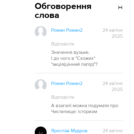
Обговорення
слова
Роман Роман2
24 квітня
2025
Відповісти
Значення вузьке.
І до чого в "Схожих"
"акція(цінний папір)"?
Роман Роман2
24 квітня
2025
Відповісти
А взагалі можна подумати про
Чистилище: історизм
Ярослав Мудров
24 квітня