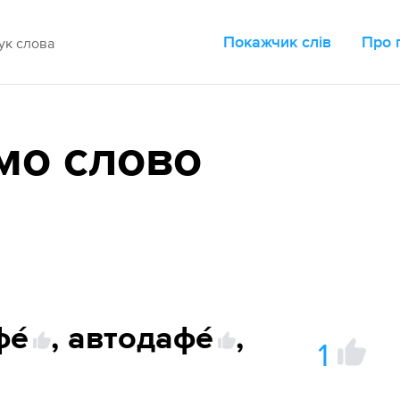
Покажчик слів
Про 
мо слово
е́
,
автодафе́
,
1