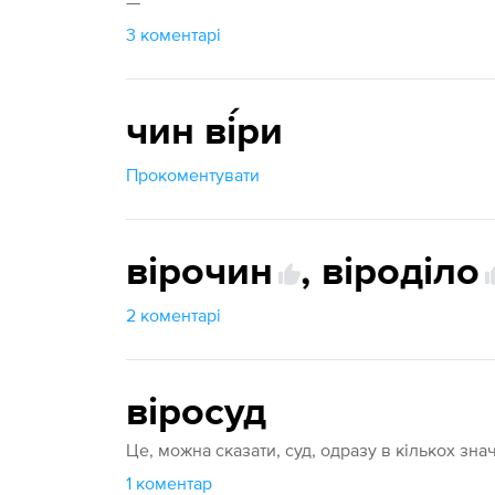
—
3 коментарі
чин ві́ри
Прокоментувати
вірочин
,
віроділо
2 коментарі
віросуд
Це, можна сказати, суд, одразу в кількох зна
1 коментар