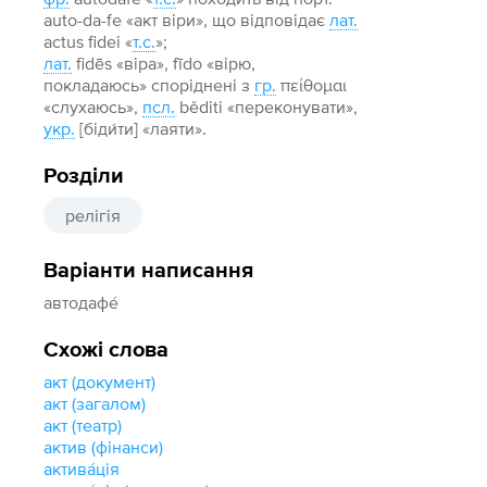
auto-da-fe «акт віри», що відповідає
лат.
actus fidei «
т.с.
»;
лат.
fidēs «віра», fīdo «вірю,
покладаюсь» споріднені з
гр.
πείθομαι
«слухаюсь»,
псл.
běditi «переконувати»,
укр.
[біди́ти] «лаяти».
Розділи
релігія
Варіанти написання
автодафе́
Схожі слова
акт (документ)
акт (загалом)
акт (театр)
актив (фінанси)
актива́ція