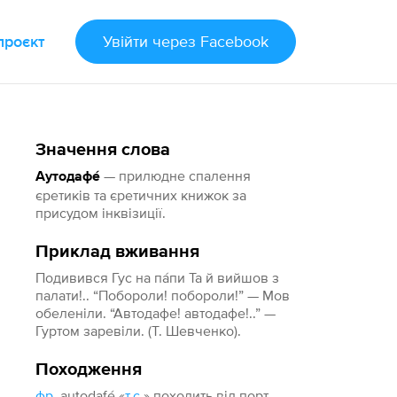
проєкт
Увійти
через Facebook
Значення слова
— прилюдне спалення
Аутодафе́
єретиків та єретичних книжок за
присудом інквізиції.
Приклад вживання
Подивився Гус на пáпи Та й вийшов з
палати!.. “Побороли! побороли!” — Мов
обеленіли. “Автодафе! автодафе!..” —
Гуртом заревіли. (Т. Шевченко).
Походження
фр.
autodafé «
т.с.
» походить від порт.