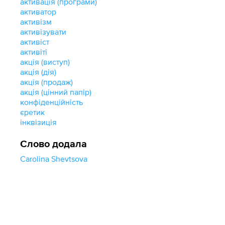
актива́ція (програми)
активатор
активізм
активізувати
активіст
активіті
акція (виступ)
акція (дія)
акція (продаж)
акція (цінний папір)
конфіденційність
єретик
інквізиція
Слово додала
Carolina Shevtsova