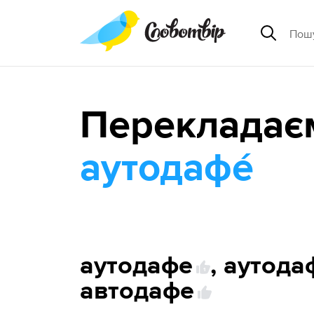
Перекладає
аутодафе́
аутодафе
,
аутодаф
1
автодафе