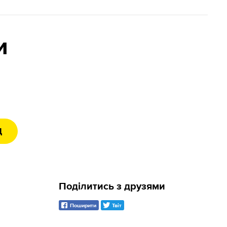
и
Д
Поділитись з друзями
Поширити
Твіт