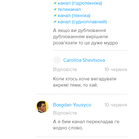
канал (гідротехніка)
телеканал
канал (техніка)
канал (судноплавний)
А якщо ви дублювання
дублюванням вирішили
розв'язати то це дуже мудро
Carolina Shevtsova
Відповісти
10
червня
Коли хтось хоче вигадувати
вкремі тями, то хай.
Bœgdan Youxyco
10 червня
Відповісти
А я бим канал перекладав ге
водно слово.