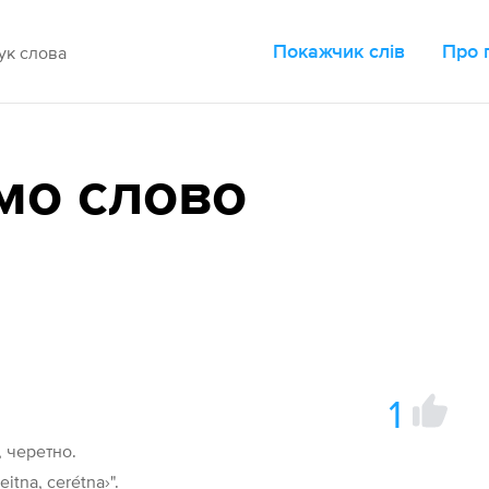
Покажчик слів
Про 
мо слово
1
, черетно.
reitna, cerétna›".