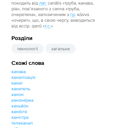
походить від
лат.
саnālis «труба, канава,
рів», повʼязаного з canna «труба,
очеретина», запозиченим з
гр.
κάννα
«очерет», що, в свою чергу, виводиться
від ассір. qanū «
т.с.
»
Розділи
технології
загальне
Схожі слова
канава
каналізація
канат
канитель
канон
каноне́рка
каньйо́н
каню́ля
каністра
телеканал