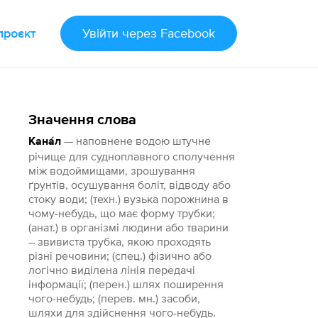
проєкт
Увійти
через Facebook
Значення слова
— наповнене водою штучне
Кана́л
річище для судноплавного сполучення
між водоймищами, зрошування
ґрунтів, осушування боліт, відводу або
стоку води; (техн.) вузька порожнина в
чому-небудь, що має форму трубки;
(анат.) в організмі людини або тварини
– звивиста трубка, якою проходять
різні речовини; (спец.) фізично або
логічно виділена лінія передачі
інформації; (перен.) шлях поширення
чого-небудь; (перев. мн.) засоби,
шляхи для здійснення чого-небудь.