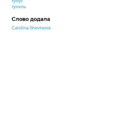
ту́бус
тунель
Слово додала
Carolina Shevtsova