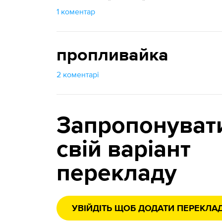
1 коментар
пропливайка
2 коментарі
Запропонуват
свій варіант
перекладу
УВІЙДІТЬ ЩОБ ДОДАТИ ПЕРЕКЛА