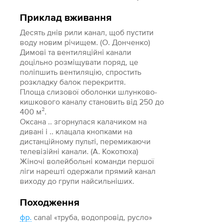
Приклад вживання
Десять днів рили канал, щоб пустити
воду новим річищем. (О. Донченко)
Димові та вентиляційні канали
доцільно розміщувати поряд, це
поліпшить вентиляцію, спростить
розкладку балок перекриття.
Площа слизової оболонки шлунково-
кишкового каналу становить від 250 до
400 м².
Оксана .. згорнулася калачиком на
дивані і .. клацала кнопками на
дистанційному пульті, перемикаючи
телевізійні канали. (А. Кокотюха)
Жіночі волейбольні команди першої
ліги нарешті одержали прямий канал
виходу до групи найсильніших.
Походження
фр.
canal «труба, водопровід, русло»