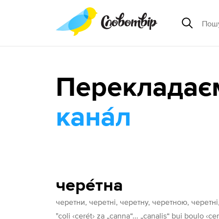
Перекладає
кана́л
чере́тна
черетни, черетні, черетну, черетною, черетні
"coli ‹cerét› za „canna“... „canalis“ bui boulo ‹ce