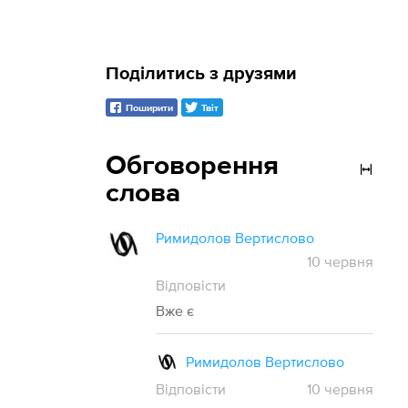
Поділитись з друзями
Поширити
Твіт
Обговорення
слова
Римидолов Вертислово
10 червня
Відповісти
Вже є
Римидолов Вертислово
Відповісти
10
червня