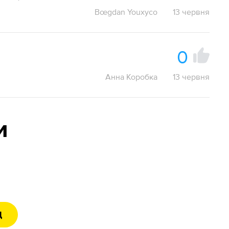
Bœgdan Youxyco
13 червня
0
Анна Коробка
13 червня
и
Д