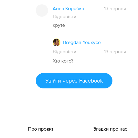
Анна Коробка
13 червня
Відповісти
круте
Bœgdan Youxyco
Відповісти
13
червня
Хто кого?
Увійти
через Facebook
Про проєкт
Згадки про нас