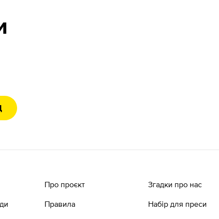
и
Д
Про проєкт
Згадки про нас
ади
Правила
Набір для преси