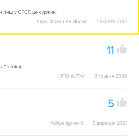
и лиш у СРСР, це суржик.
Карл-Франц Ян Йосиф
1 лютого 2021
11
kъ/*lotoka).
אלישע פרוש
13 травня 2020
5
Aditya Igorevič
5 вересня 2021