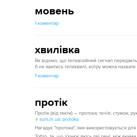
мовень
1 коментар
хвилівка
Як відомо, що телевізійний сигнал передаєть
б не явитись телехвилі, котру можна назвати
1 коментар
протік
Протік (від текти) — протока; течія; стумок; 
sum.in.ua: protoka
Нагадує "протока", яке використовується дл
Тобто, те, що з'єнює якісь дві речі, між яким