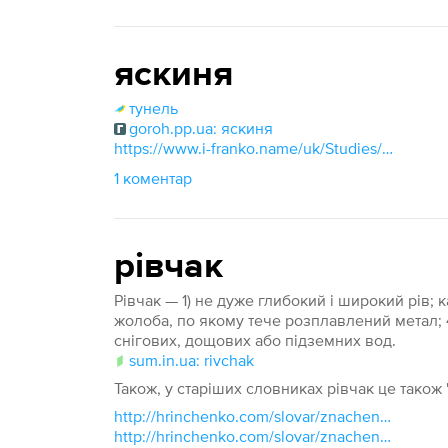
яскиня
тунель
goroh.pp.ua: яскиня
https://www.i-franko.name/uk/Studies/RareWords/Ja.html
1 коментар
рівчак
Рівчак — 1) не дуже глибокий і широкий рів; к
жолоба, по якому тече розплавлений метал; 
снігових, дощових або підземних вод.
sum.in.ua: rivchak
Також, у старіших словниках рівчак це також 
http://hrinchenko.com/slovar/znachenie-slova/29463-mjalnycja.html#show_point
http://hrinchenko.com/slovar/znachenie-slova/50952-rivchak.html#show_point