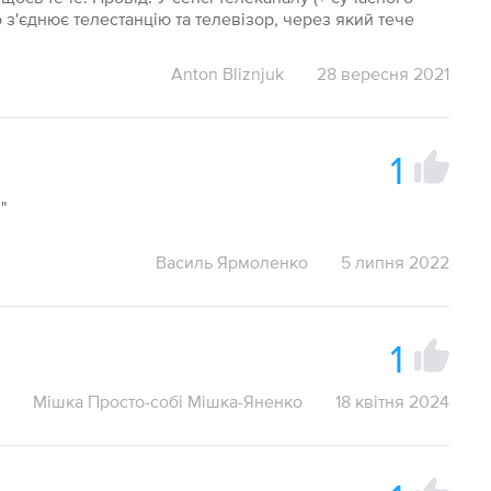
о з'єднює телестанцію та телевізор, через який тече
Anton Bliznjuk
28 вересня 2021
1
"
Василь Ярмоленко
5 липня 2022
1
Мішка Просто-собі Мішка-Яненко
18 квітня 2024