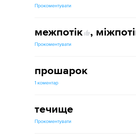
Прокоментувати
межпотік
,
міжпоті
Прокоментувати
прошарок
1 коментар
течище
Прокоментувати