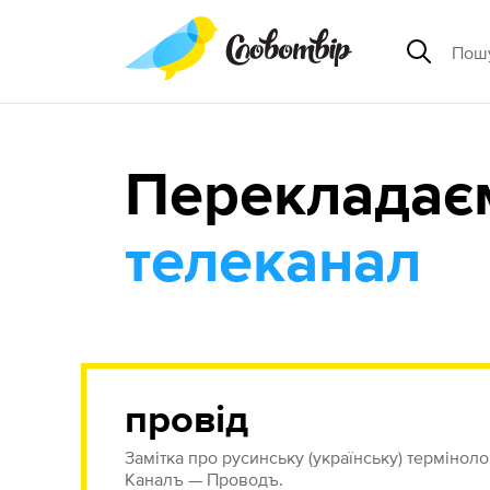
Перекладає
телеканал
провід
Замітка про русинську (українську) термінологі
Каналъ — Проводъ.