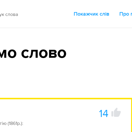
Покажчик слів
Про 
мо слово
14
ю (1861р.):