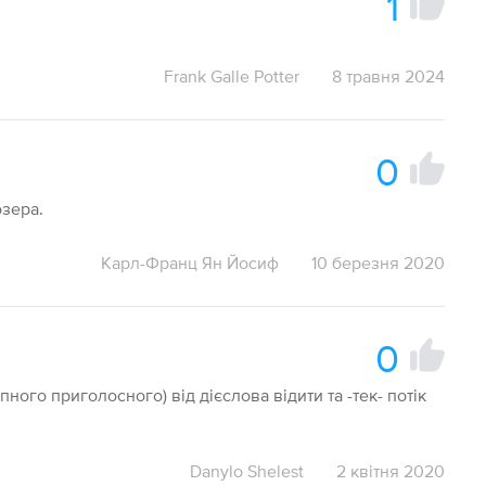
1
Frank Galle Potter
8 травня 2024
0
озера.
Карл-Франц Ян Йосиф
10 березня 2020
0
упного приголосного) від дієслова відити та -тек- потік
Danylo Shelest
2 квітня 2020