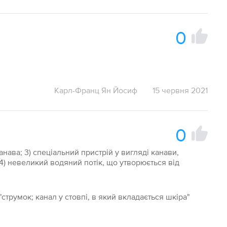
0
Карл-Франц Ян Йосиф
15 червня 2021
0
анава; 3) спеціальний пристрій у вигляді канави,
4) невеликий водяний потік, що утворюється від
"струмок; канал у стовпі, в який вкладається шкіра"