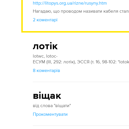
http://litopys.org.ua/rizne/rusyny.htm
Нагадаю, що проводом називати кабеля стал
2 коментарі
лотік
lotwc, lotoc-
ЕСУМ (ІІІ, 292: лотік), ЭССЯ (т. 16, 98-102: *loto
8 коментарів
віщак
від слова "віщати"
Прокоментувати