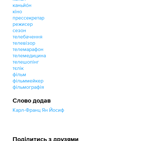
каньйо́н
кіно
прессекретар
режисер
сезон
телебачення
телевізор
телемарафон
телемедицина
телешопінг
тєлік
фільм
фільммейкер
фільмографія
Слово додав
Карл-Франц Ян Йосиф
Поділитись з друзями