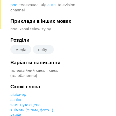
рос.
телеканал, від
анґл.
television
channel
Приклади в інших мовах
пол. kanał telewizyjny
Розділи
медіа
побут
Варіанти написання
телевізійний канал, канал
(телебачення)
Схожі слова
візіонер
запінг
затягнута сцена
знімати (фільм, фото...)
кана́л