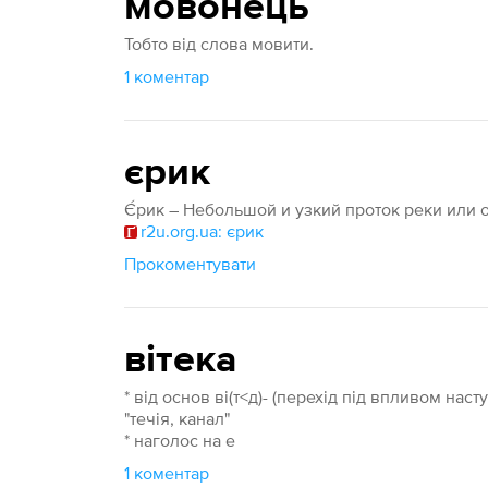
мовонець
Тобто від слова мовити.
1 коментар
єрик
Є́рик – Небольшой и узкий проток реки или 
r2u.org.ua: єрик
Прокоментувати
вітека
* від основ ві(т<д)- (перехід під впливом наст
"течія, канал"
* наголос на е
1 коментар