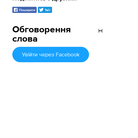
Поширити
Твіт
Обговорення
слова
Увійти
через Facebook