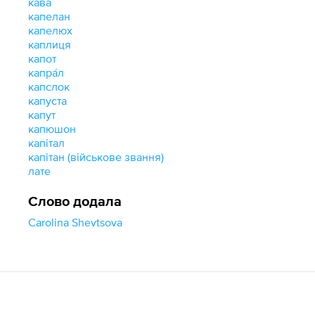
кава
капелан
капелюх
каплиця
капот
капра́л
капслок
капуста
капут
капюшон
капітал
капітан (військове звання)
лате
Слово додала
Carolina Shevtsova