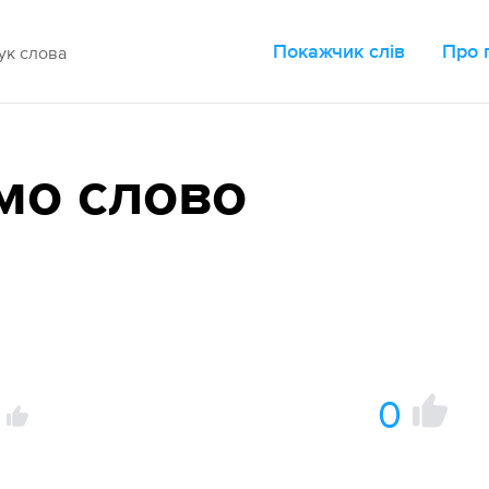
Покажчик слів
Про 
мо слово
0
а