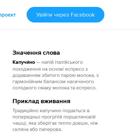
проєкт
Увійти
через Facebook
Значення слова
— напій італійського
Капучи́но
походження на основі еспресо з
додаванням збитого парою молока, з
гармонійним балансом насиченого
солодкого смаку молока та еспресо.
Приклад вживання
Традиційно капучино подається в
попередньо прогрітій порцеляновій
чашці, яка зберігає тепло довше, ніж
скляна або паперова.