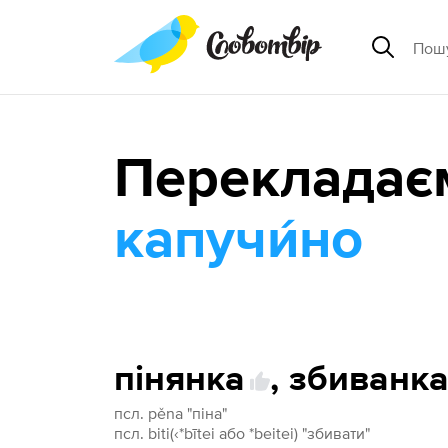
Перекладає
капучи́но
пінянка
,
збиванк
псл. pěna "піна"
псл. biti(‹*bītei або *beitei) "збивати"