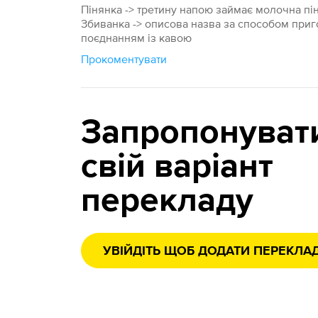
Пінянка -> третину напою займає молочна пі
Збиванка -> описова назва за способом при
поєднанням із кавою
Прокоментувати
Запропонуват
свій варіант
перекладу
УВІЙДІТЬ ЩОБ ДОДАТИ ПЕРЕКЛА