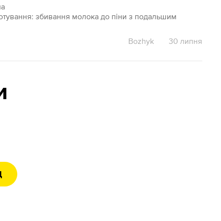
на
готування: збивання молока до піни з подальшим
Bozhyk
30 липня
и
Д