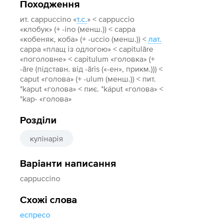
Походження
ит. cappuccino «
т.с.
» < cappuccio
«клобук» (+ -ino (менш.)) < cappa
«кобеняк, коба» (+ -uccio (менш.)) <
лат.
cappa «плащ із одлогою» < capitulāre
«поголовне» < capitulum «головка» (+‎
-āre (підставн. від -āris («-ен», прикм.))) <
caput «голова» (+ -ulum (менш.)) < пит.
*kaput «голова» < пиє. *káput «голова» <
*kap- «голова»
Розділи
кулінарія
Варіанти написання
cappuccino
Схожі слова
еспресо