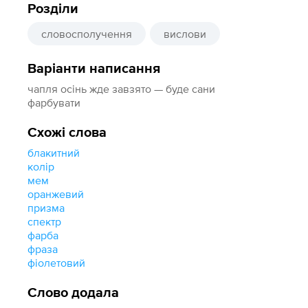
Розділи
словосполучення
вислови
Варіанти написання
чапля осінь жде завзято — буде сани
фарбувати
Схожі слова
блакитний
колір
мем
оранжевий
призма
спектр
фарба
фраза
фіолетовий
Слово додала