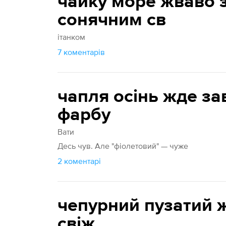
чайку море жваво з
сонячним св
ітанком
7 коментарів
чапля осінь жде за
фарбу
Вати
Десь чув. Але "фіолетовий" — чуже
2 коментарі
чепурний пузатий ж
свіж