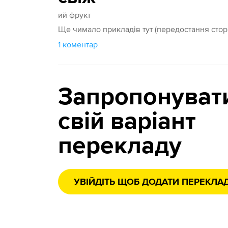
ий фрукт
Ще чимало прикладів тут (передостання стор
1 коментар
Запропонуват
свій варіант
перекладу
УВІЙДІТЬ ЩОБ ДОДАТИ ПЕРЕКЛА