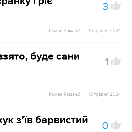
ранку гріє
3
Роман Роман2
15 травня 2024
взято, буде сани
1
Роман Роман2
15 травня 2024
ук зʼїв барвистий
0