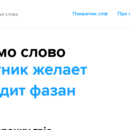
Покажчик слів
Про 
мо слово
ник желает
идит фазан