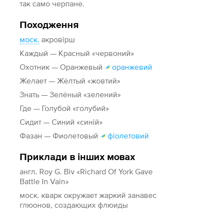
так само черпане.
Походження
моск.
акровірш
Каждый — Красный «червоний»
Охотник — Оранжевый
оранжевий
Желает — Жёлтый «жовтий»
Знать — Зелёный «зелений»
Где — Голубой «голубий»
Сидит — Синий «синій»
Фазан — Фиолетовый
фіолетовий
Приклади в інших мовах
англ. Roy G. Biv «Richard Of York Gave
Battle In Vain»
моск. кварк окружает жаркий занавес
глюонов, создающих флюиды