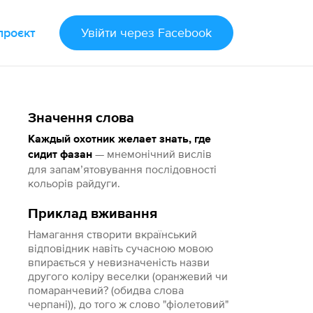
проєкт
Увійти
через Facebook
Значення слова
Каждый охотник желает знать, где
— мнемонічний вислів
сидит фазан
для запам’ятовування послідовності
кольорів райдуги.
Приклад вживання
Намагання створити вкраїнський
відповідник навіть сучасною мовою
впирається у невизначеність назви
другого коліру веселки (оранжевий чи
помаранчевий? (обидва слова
черпані)), до того ж слово "фіолетовий"