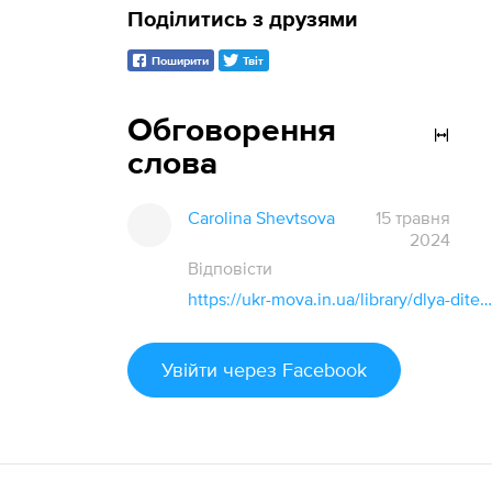
Поділитись з друзями
Поширити
Твіт
Обговорення
слова
Carolina Shevtsova
15 травня
2024
Відповісти
https://ukr-mova.in.ua/library/dlya-ditej/kolori-veselk
Увійти
через Facebook