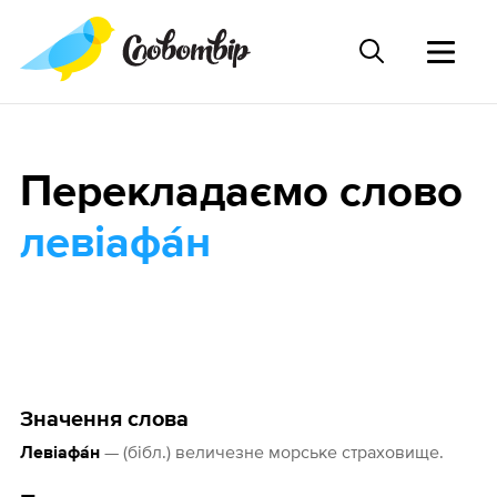
Перекладаємо слово
левіафа́н
Значення слова
— (бібл.) величезне морське страховище.
Левіафа́н