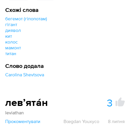
Схожі слова
бегемот (гіпопотам)
гігант
диявол
кит
колос
мамонт
титан
Слово додала
Carolina Shevtsova
3
левʼята́н
leviathan
Прокоментувати
Bœgdan Youxyco
8 липня