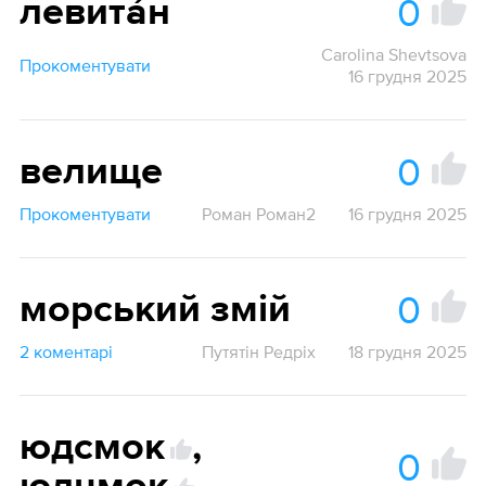
0
левита́н
Carolina Shevtsova
Прокоментувати
16 грудня 2025
0
велище
Прокоментувати
Роман Роман2
16 грудня 2025
0
морський змій
2 коментарі
Путятін Редріх
18 грудня 2025
юдсмок
,
0