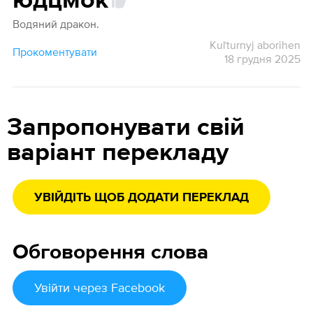
юдцмок
Водяний дракон.
Kuľturnyj aborihen
Прокоментувати
18 грудня 2025
Запропонувати свій
варіант перекладу
УВІЙДІТЬ ЩОБ ДОДАТИ ПЕРЕКЛАД
Обговорення слова
Увійти
через Facebook