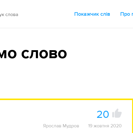
Покажчик слів
Про 
мо слово
20
Ярослав Мудров
19 жовтня 2020