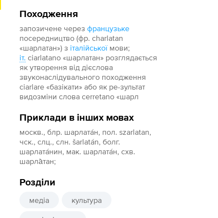
Походження
запозичене через
французьке
посередництво (фp. charlatan
«шарлатан») з
італійської
мови;
іт.
ciarlatano «шарлатан» розглядається
як утворення від дієслова
звуконаслідувального походження
ciarlare «базікати» або як ре-зультат
видозміни слова cerretano «шарл
Приклади в інших мовах
москв., блр. шарлата́н, пол. szarlatan,
чск., слц., слн. šarlatán, болг.
шарлата́нин, мак. шарлата́н, схв.
шарла̀тан;
Розділи
медіа
культура