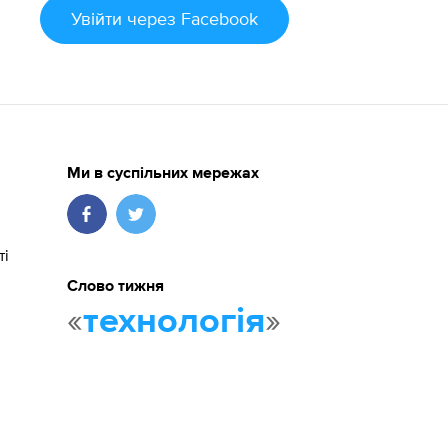
Увійти
через Facebook
Ми в суспільних мережах
ті
Слово тижня
«
»
технологія