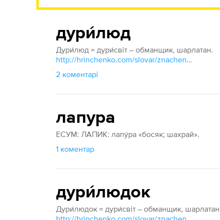
дури́люд
Дури́люд = дури́світ – обманщик, шарлатан.
http://hrinchenko.com/slovar/znachenie-slova/14400-duryljud.html#show_point
2 коментарі
лапура
ЕСУМ: ЛАПИК: лапу́ра «босяк; шахрай».
1 коментар
дури́людок
Дури́людок = дури́світ – обманщик, шарлатан
http://hrinchenko.com/slovar/znachenie-slova/14400-duryljud.html#show_point