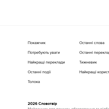
Покажчик
Останні слова
Потребують уваги
Останні перекл
Найкращі переклади
Тижневик
Останні події
Найкращі корист
Толока
2026 Словотвір
Майданчик для пошуку, обговорення та відбо