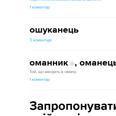
1 коментар
ошуканець
3 коментарі
оманник
,
оманец
Той, що вводить в оману.
1 коментар
Запропонуват