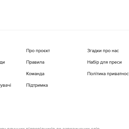
Про проєкт
Згадки про нас
ади
Правила
Набір для преси
Команда
Політика приватнос
увачі
Підтримка
ру влучних відповідників до запозичених слів