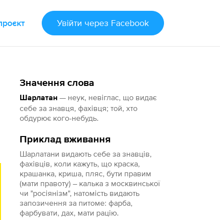
проєкт
Увійти
через Facebook
Значення слова
— неук, невіглас, що видає
Шарлатан
себе за знавця, фахівця; той, хто
обдурює кого-небудь.
Приклад вживання
Шарлатани видають себе за знавцiв,
фахiвцiв, коли кажуть, що краска,
крашанка, криша, пляс, бути правим
(мати правоту) – калька з москвинськоï
чи "росiянiзм", натомiсть видають
запозичення за питоме: фарба,
фарбувати, дах, мати рацiю.