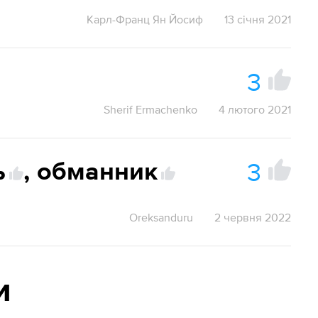
Карл-Франц Ян Йосиф
13 січня 2021
3
Sherif Ermachenko
4 лютого 2021
3
ь
,
обманник
Oreksanduru
2 червня 2022
и