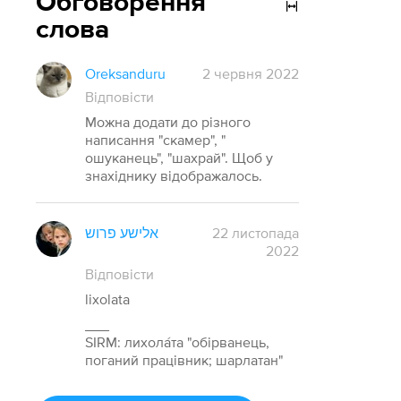
Обговорення
слова
Oreksanduru
2 червня 2022
Відповісти
Можна додати до різного
написання "скамер", "
ошуканець", "шахрай". Щоб у
знахіднику відображалось.
אלישע פרוש
22 листопада
2022
Відповісти
lixolata
___
SIRM: лихола́та "обірванець,
поганий працівник; шарлатан"