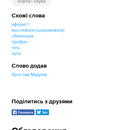
освіта і наука
Схожі слова
аферист
мухлювати (шахраювати)
обманщик
профан
тать
хула
Слово додав
Ярослав Мудров
Поділитись з друзями
Поширити
Твіт