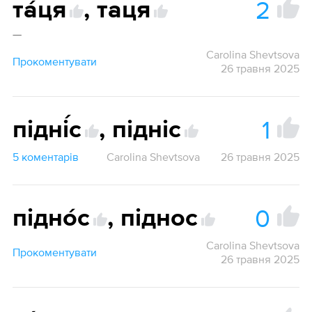
2
та́ця
,
таця
—
Carolina Shevtsova
Прокоментувати
26 травня 2025
1
підні́с
,
підніс
5 коментарів
Carolina Shevtsova
26 травня 2025
0
підно́с
,
піднос
Carolina Shevtsova
Прокоментувати
26 травня 2025