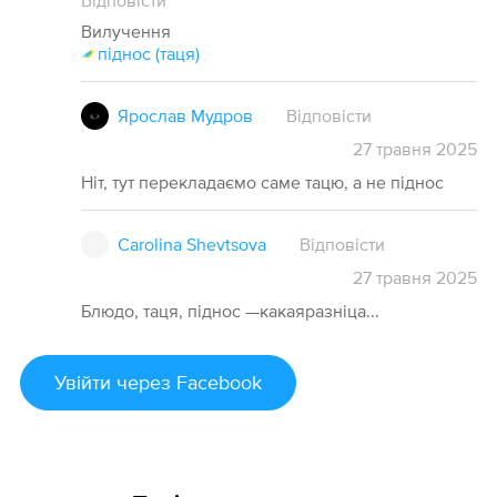
Відповісти
Вилучення
піднос (таця)
Ярослав Мудров
Відповісти
27
травня
2025
Ніт, тут перекладаємо саме тацю, а не піднос
Carolina Shevtsova
Відповісти
27
травня
2025
Блюдо, таця, піднос —какаяразніца...
Увійти
через Facebook