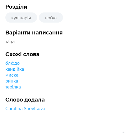
Розділи
кулінарія
побут
Варіанти написання
та́ца
Схожі слова
блю́до
канді́йка
миска
ри́нка
тарілка
Слово додала
Carolina Shevtsova