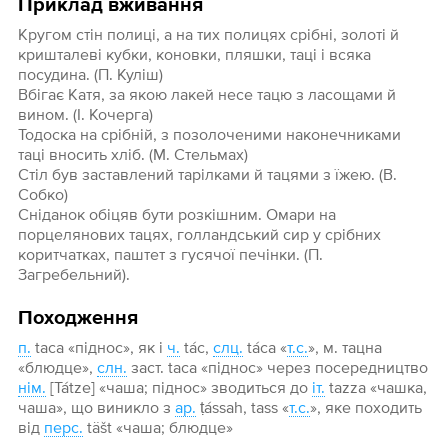
Приклад вживання
Кругом стін полиці, а на тих полицях срібні, золоті й
кришталеві кубки, коновки, пляшки, таці і всяка
посудина. (П. Куліш)
Вбігає Катя, за якою лакей несе тацю з ласощами й
вином. (І. Кочерга)
Тодоска на срібній, з позолоченими наконечниками
таці вносить хліб. (М. Стельмах)
Стіл був заставлений тарілками й тацями з їжею. (В.
Собко)
Сніданок обіцяв бути розкішним. Омари на
порцелянових тацях, голландський сир у срібних
коритчатках, паштет з гусячої печінки. (П.
Загребельний).
Походження
п.
taca «піднос», як і
ч.
tác,
слц.
táca «
т.с.
», м. тацна
«блюдце»,
слн.
заст. taca «піднос» через посередництво
нім.
[Tátze] «чаша; піднос» зводиться до
іт.
tazza «чашка,
чаша», що виникло з
ар.
ṭássah, tass «
т.с.
», яке походить
від
перс.
täšt «чаша; блюдце»