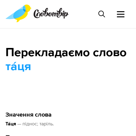
Перекладаємо слово
та́ця
Значення слова
— піднос; таріль.
Та́ця