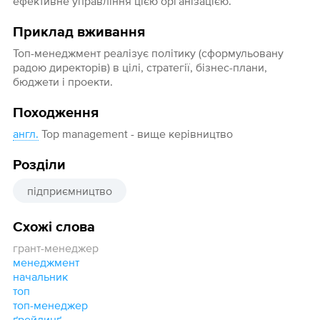
ефективне управління цією організацією.
Приклад вживання
Топ-менеджмент реалізує політику (сформульовану
радою директорів) в цілі, стратегії, бізнес-плани,
бюджети і проекти.
Походження
англ.
Top management - вище керівництво
Розділи
підприємництво
Схожі слова
грант-менеджер
менеджмент
начальник
топ
топ-менеджер
ґрейдинґ