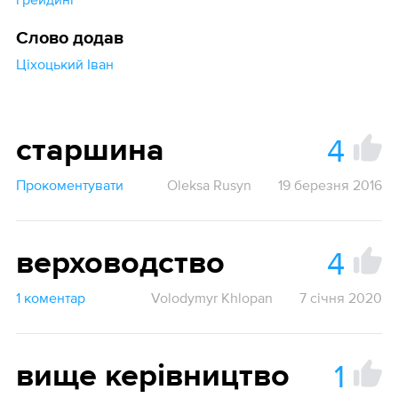
Слово додав
Ціхоцький Іван
4
старшина
Прокоментувати
Oleksa Rusyn
19 березня 2016
4
верховодство
1 коментар
Volodymyr Khlopan
7 січня 2020
1
вище керівництво