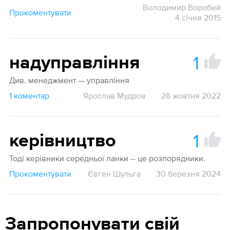
Володимир Воробей
Прокоментувати
4 січня 2015
1
надуправління
Див. менеджмент — управління
1 коментар
Ярослав Мудров
28 жовтня 2022
1
керівництво
Тоді керівники середньої ланки -- це розпорядники.
Прокоментувати
Євген Шульга
30 березня 2024
Запропонувати свій