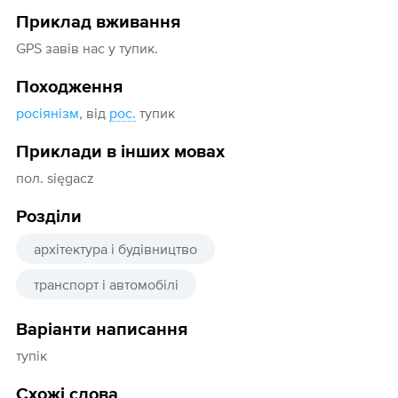
Приклад вживання
GPS завів нас у тупик.
Походження
росіянізм
, від
рос.
тупик
Приклади в інших мовах
пол. sięgacz
Розділи
архітектура і будівництво
транспорт і автомобілі
Варіанти написання
тупік
Схожі слова