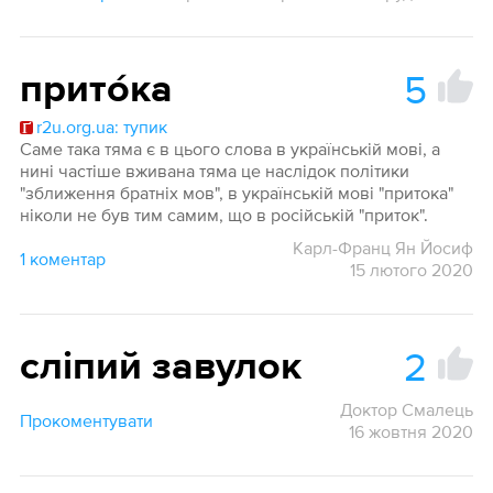
5
прито́ка
r2u.org.ua: тупик
Саме така тяма є в цього слова в українській мові, а
нині частіше вживана тяма це наслідок політики
"зближення братніх мов", в українській мові "притока"
ніколи не був тим самим, що в російській "приток".
Карл-Франц Ян Йосиф
1 коментар
15 лютого 2020
2
сліпий завулок
Доктор Смалець
Прокоментувати
16 жовтня 2020