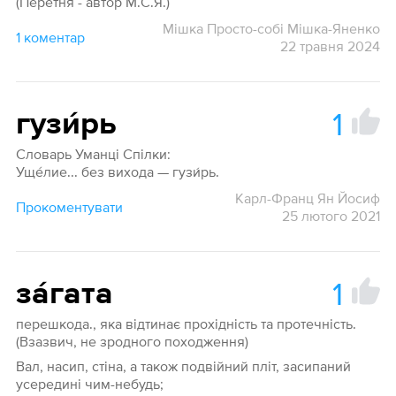
(Перетня - автор М.С.Я.)
Мішка Просто-собі Мішка-Яненко
1 коментар
22 травня 2024
1
гузи́рь
Словарь Уманці Спілки:
Уще́лие... без вихода — гузи́рь.
Карл-Франц Ян Йосиф
Прокоментувати
25 лютого 2021
1
за́гата
перешкода., яка відтинає прохідність та протечність.
(Взазвич, не зродного походження)
Вал, насип, стіна, а також подвійний пліт, засипаний
усередині чим-небудь;