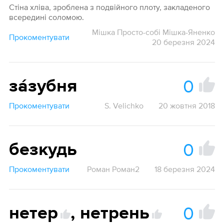
Стіна хліва, зроблена з подвійного плоту, закладеного
всередині соломою.
Мішка Просто-собі Мішка-Яненко
Прокоментувати
20 березня 2024
0
за́зубня
Прокоментувати
S. Velichko
20 жовтня 2018
0
безкудь
Прокоментувати
Роман Роман2
18 березня 2024
0
нетер
,
нетрень