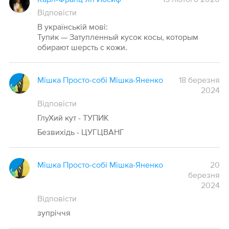
Відповісти
В українській мові:
Тупи́к — Затупленный кусок косы, которым
обирают шерсть с кожи.
Мішка Просто-собі Мішка-Яненко
18 березня
2024
Відповісти
ГлуХий кут - ТУПИК
Безвихідь - ЦУГЦВАНГ
Мішка Просто-собі Мішка-Яненко
20
березня
2024
Відповісти
зупріччя