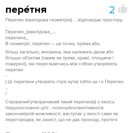
2
пере́тня
Перетин (евклідова геометрія) . . відповідає простору.
.
Перетин_(евклідова_...
перетина_
В геометрії, пере́тин — це точка, пряма або,
більш загально, множина, яка належить двом або
більше об'єктам (таким як прямі, криві, площини і
поверхні), які пересікаючись між собою утворюють
перетин
-
( Ці перетини утворють глухі кути) тобто це і є Перетин.
..
/
Створений/утворенаюий такий перетин(а) з якоїсь
першоосновної цілі - потенційно/випливно/в
закономірній можливості, виступає у якості саме як
перегородка, як захист, що не дає проходу, протечі
.