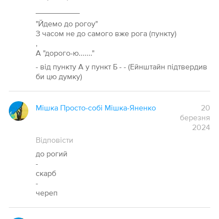
__________
"Йдемо до рогоу"
З часом не до самого вже рога (пункту)
,
А "дорого-ю......."
- від пункту А у пункт Б - - (Ейнштайн підтвердив
би цю думку)
Мішка Просто-собі Мішка-Яненко
20
березня
2024
Відповісти
до рогий
-
скарб
-
череп