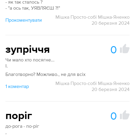
- як так сталось ?
- "а ось так, УЯВЛЯЄШ ?!"
Мішка Просто-собі Мішка-Яненко
Прокоментувати
20 березня 2024
0
зупріччя
Чи мало хто посягне...
І.
Благотворно? Можливо., не для всіх
Мішка Просто-собі Мішка-Яненко
1 коментар
20 березня 2024
0
поріг
до-рога - по-ріг
,