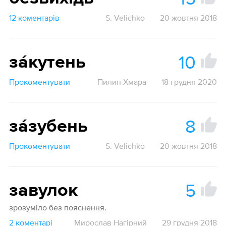
12 коментарів
S. Velichko
20 жовтня 2018
10
за́кутень
Прокоментувати
Пилип Хмара
18 грудня 2020
8
за́зубень
Прокоментувати
S. Velichko
20 жовтня 2018
5
завулок
зрозуміло без пояснення.
2 коментарі
Мирослав Нагірний
29 грудня 2018