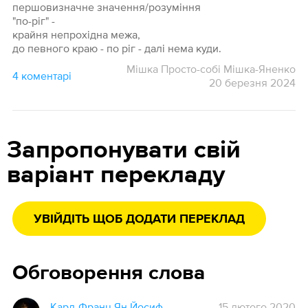
першовизначне значення/розуміння
"по-ріг" -
крайня непрохідна межа,
до певного краю - по ріг - далі нема куди.
Мішка Просто-собі Мішка-Яненко
4 коментарі
20 березня 2024
Запропонувати свій
варіант перекладу
УВІЙДІТЬ ЩОБ ДОДАТИ ПЕРЕКЛАД
Обговорення слова
Карл-Франц Ян Йосиф
15 лютого 2020