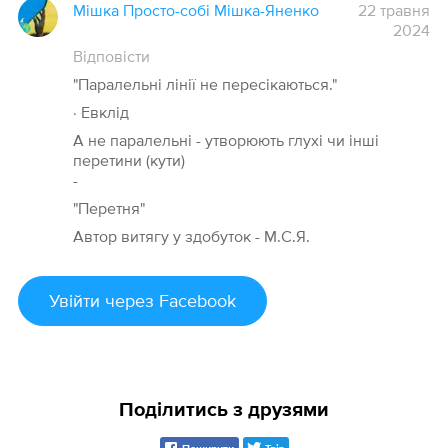
Мішка Просто-собі Мішка-Яненко
22 травня
2024
Відповісти
"Паралельні лінії не пересікаються."
· Евклід
А не паралельні - утворюють глухі чи інші
перетини (кути)
-
"Перетня"
Автор витягу у здобуток - М.С.Я.
Увійти
через Facebook
Поділитись з друзями