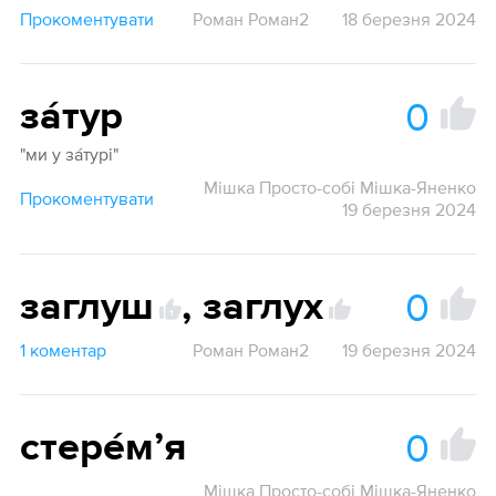
Прокоментувати
Роман Роман2
18 березня 2024
0
за́тур
"ми у за́турі"
Мішка Просто-собі Мішка-Яненко
Прокоментувати
19 березня 2024
0
заглуш
,
заглух
1
1 коментар
Роман Роман2
19 березня 2024
0
стере́мʼя
Мішка Просто-собі Мішка-Яненко