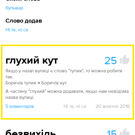
бульвар
Слово додав
Ні те, ні се
25
глухий кут
Якщо у назві вулиці є слово "тупик", то можна робити
так:
Боричів тупик → Боричів кут
А частину "глухий" можна додавати, якщо нам невідома
назва вулиці
5 коментарів
Ні те, ні се
20 жовтня 2018
15
безвихідь