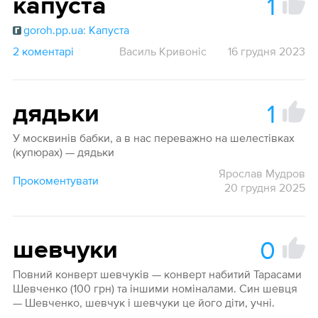
1
капуста
goroh.pp.ua: Капуста
2 коментарі
Василь Кривоніс
16 грудня 2023
1
дядьки
У москвинів бабки, а в нас переважно на шелестівках
(купюрах) — дядьки
Ярослав Мудров
Прокоментувати
20 грудня 2025
0
шевчуки
Повний конверт шевчуків — конверт набитий Тарасами
Шевченко (100 грн) та іншими номіналами. Син шевця
— Шевченко, шевчук і шевчуки це його діти, учні.