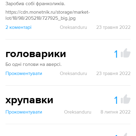
Заробив собі франколиків.
https://cdn.monetnik.ru/storage/market-
lot/18/98/205218/727925_big.jpg
2 коментарі
Oreksanduru
23 травня 2022
1
головарики
Бо одні голови на аверсі.
Прокоментувати
Oreksanduru
23 травня 2022
1
хрупавки
Прокоментувати
Oreksanduru
8 липня 2022