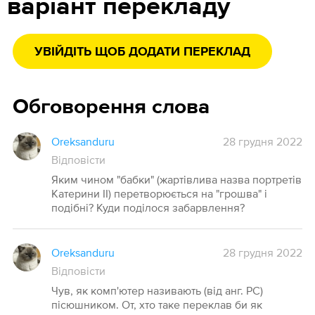
варіант перекладу
УВІЙДІТЬ ЩОБ ДОДАТИ ПЕРЕКЛАД
Обговорення слова
Oreksanduru
28 грудня 2022
Відповісти
Яким чином "бабки" (жартівлива назва портретів
Катерини II) перетворюється на "грошва" і
подібні? Куди поділося забарвлення?
Oreksanduru
28 грудня 2022
Відповісти
Чув, як комп'ютер називають (від анг. PC)
пісюшником. От, хто таке переклав би як