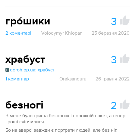
3
гро́шики
2 коментарі
Volodymyr Khlopan
25 березня 2020
3
храбуст
goroh.pp.ua: храбуст
1 коментар
Oreksanduru
26 травня 2022
2
безногі
В мене було триста безногих і порожній пакет, а тепер
гроші скінчилися.
Бо на аверсі завжди є портрети людей, але без ніг.