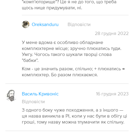
"комп'юторище"? Це я не до того, що треба
щось нице придумувати, ні.
Oreksanduru
Відповісти
28
грудня
2022
У мене вдома є особливо обладнане
комплюхтерне місце; зручно плюхатись туди.
Умгу. Чогось такого шукали творці слова
"бабки".
Ком - це значить разом, спільно; + плюхатись →
комплюхтер. Бо разом плюхаємся.
Василь Кривоніс
16 грудня 2023
Відповісти
З одного боку чуже походження, а з іншого —
ця назва виникла в РІ, коли у нас були в обігу ці
гроші, тому назву можна тлумачити як спільну.