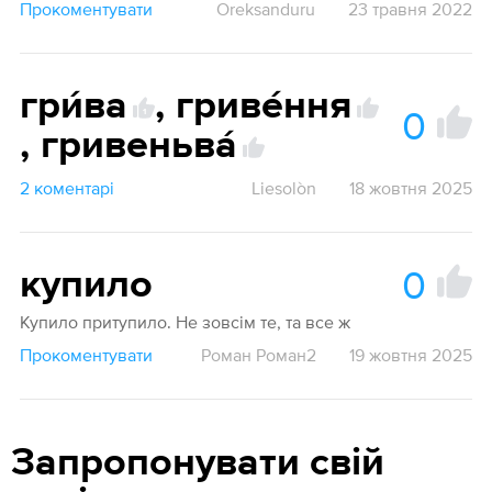
Прокоментувати
Oreksanduru
23 травня 2022
гри́ва
,
гриве́ння
0
1
,
гривеньва́
2 коментарі
Liesolòn
18 жовтня 2025
0
купило
Купило притупило. Не зовсім те, та все ж
Прокоментувати
Роман Роман2
19 жовтня 2025
Запропонувати свій