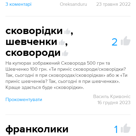
3 коментарі
Oreksanduru
23 травня 2022
сковорідки
,
2
шевченки
,
сковороди
На купюрах зображений Сковорода 500 грн та
Шевченко 100 грн. «Ти приніс сковороди/сковорідки?
Так, сьогодні я при сковородах/сковорідках» або ж «Ти
приніс шевченків? Так, сьогодні я при шевченках».
Краще здається буде «сковорідки».
Василь Кривоніс
Прокоментувати
16 грудня 2023
1
франколики