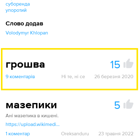
суборенда
упоротий
Слово додав
Volodymyr Khlopan
15
грошва
9 коментарів
Ні те, ні се
26 березня 2020
5
мазепики
Ані мазепика в кишені.
https://upload.wikimedia.org/wikipedia/commons/5/59/10_hryvnia_2006_front.jpg
1 коментар
Oreksanduru
23 травня 2022