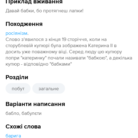
Приклад вживання
Давай бабки, бо протягнеш лапки!
Походження
росіянізм
.
Слово з'явилося з кінця 19 сторіччя, коли на
сторублевій купюрі була зображена Катерина ІІ в
досить уже поважному віці. Серед люду цю купюру
попри "катеринку" почали називати "бабкою", а декілька
купюр - відповідно "бабками"
Розділи
побут
загальне
Варіанти написання
бабло, бабулєти
Схожі слова
барига