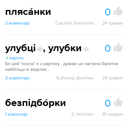
0
пляса́нки
2 коментарі
Carolina Shevtsova
24 травня
0
улубці
,
улубки
картон
Бо цей "носок" є з картону , думаю ця частина балеток
найбільш їх виділяє .
2 коментарі
Kuľturnyj aborihen
24 травня
0
безпідбо́рки
1 коментар
S. Velichko
18 червня