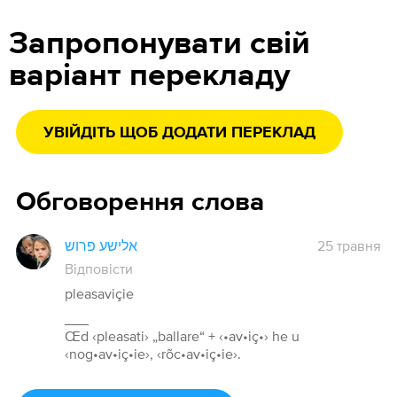
Запропонувати свій
варіант перекладу
УВІЙДІТЬ ЩОБ ДОДАТИ ПЕРЕКЛАД
Обговорення слова
אלישע פרוש
25 травня
Відповісти
pleasaviçie
___
Œd ‹pleasati› „ballare“ + ‹•av•iç•› he u
‹nog•av•iç•ie›, ‹rõc•av•iç•ie›.