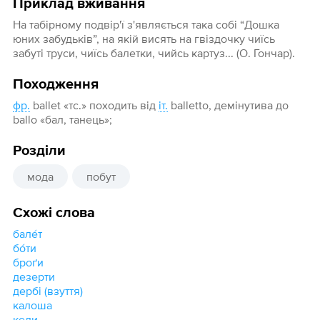
Приклад вживання
На табiрному подвiр'ї з'являється така собi “Дошка
юних забудькiв”, на якiй висять на гвiздочку чиїсь
забутi труси, чиїсь балетки, чийсь картуз... (О. Гончар).
Походження
фр.
ballet «тс.» походить від
іт.
balletto, демінутива до
ballo «бал, танець»;
Розділи
мода
побут
Схожі слова
бале́т
бо́ти
броґи
дезерти
дербі (взуття)
калоша
кеди