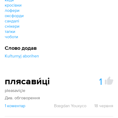
кросівки
лофери
оксфорди
сандалі
снікери
тапки
чоботи
Слово додав
Kuľturnyj aborihen
1
плясави́ці
pleasaviçie
Див. обговорення
1 коментар
Bœgdan Youxyco
18 червня