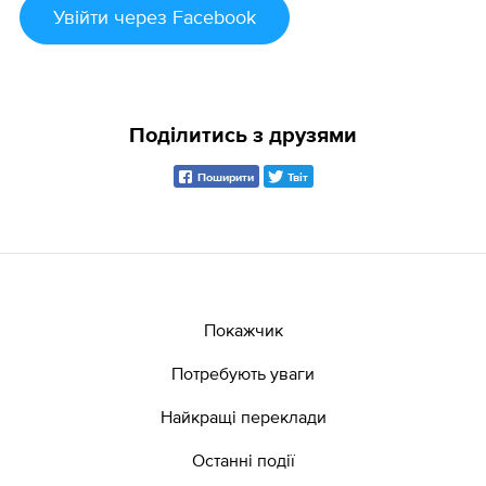
Увійти
через Facebook
Поділитись з друзями
Поширити
Твіт
Покажчик
Потребують уваги
Найкращі переклади
Останні події