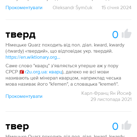
Прокоментувати
Oleksandr Šymčuk
15 січня 2024
0
тверд
Німецьке Quarz походить від пол. діал. kward, kwardy
(‹twardy) «твердий», що відповідає укр. тверди́й.
https://en.wiktionary.org/wiki/Quarz
Саме слово "кварц" з'являється уперше аж у пору
СРСР (
r2u.org.ua: кварц
), далеко не всі мови
називають цей мінерал кварцом, наприклад чеська
мова називає його "křemen", а словацька "kremeň".
Карл-Франц Ян Йосиф
Прокоментувати
29 листопада 2021
0
твер
Німецьке Quarz походить від пол. діал. kward, kwardy