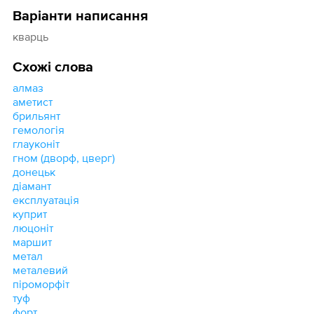
Варіанти написання
кварць
Схожі слова
алмаз
аметист
брильянт
гемологія
глауконіт
гном (дворф, цверг)
донецьк
діамант
експлуатація
куприт
люцоніт
маршит
метал
металевий
піроморфіт
туф
форт