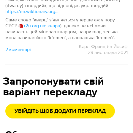
(‹twardy) «твердий», що відповідає укр. тверди́й.
https://en.wiktionary.org/wiki/Quarz
Саме слово "кварц" з'являється уперше аж у пору
СРСР (
r2u.org.ua: кварц
), далеко не всі мови
називають цей мінерал кварцом, наприклад чеська
мова називає його "křemen", а словацька "kremeň".
Карл-Франц Ян Йосиф
2 коментарі
29 листопада 2021
Запропонувати свій
варіант перекладу
УВІЙДІТЬ ЩОБ ДОДАТИ ПЕРЕКЛАД