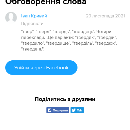
Обговорення слова
Іван Кривий
29 листопада 2021
Відповісти
"твер", "тверд", "твердь", "твердець". Чотири
переклади. Ще варіанти: "твердяк", "твердій",
"твердило", "твердище", "тверділь", "твердюк",
"твердень".
Увійти
через Facebook
Поділитись з друзями
Поширити
Твіт