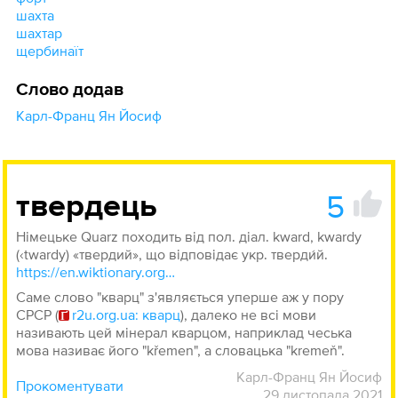
шахта
шахтар
щербинаїт
Слово додав
Карл-Франц Ян Йосиф
5
твердець
Німецьке Quarz походить від пол. діал. kward, kwardy
(‹twardy) «твердий», що відповідає укр. тверди́й.
https://en.wiktionary.org/wiki/Quarz
Саме слово "кварц" з'являється уперше аж у пору
СРСР (
r2u.org.ua: кварц
), далеко не всі мови
називають цей мінерал кварцом, наприклад чеська
мова називає його "křemen", а словацька "kremeň".
Карл-Франц Ян Йосиф
Прокоментувати
29 листопада 2021