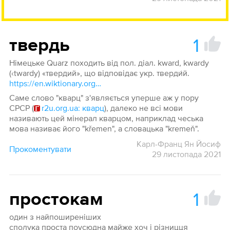
1
твердь
Німецьке Quarz походить від пол. діал. kward, kwardy
(‹twardy) «твердий», що відповідає укр. тверди́й.
https://en.wiktionary.org/wiki/Quarz
Саме слово "кварц" з'являється уперше аж у пору
СРСР (
r2u.org.ua: кварц
), далеко не всі мови
називають цей мінерал кварцом, наприклад чеська
мова називає його "křemen", а словацька "kremeň".
Карл-Франц Ян Йосиф
Прокоментувати
29 листопада 2021
1
простокам
один з найпоширеніших
сполука проста поусюдна майже хоч і різницця