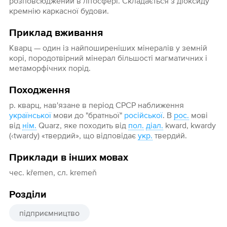
розповсюджений в літосфері. Складається з діоксиду
кремнію каркасної будови.
Приклад вживання
Кварц — один із найпоширеніших мінералів у земній
корі, породотвірний мінерал більшості магматичних і
метаморфічних порід.
Походження
р. кварц, нав'язане в період СРСР наближення
української
мови до "братньої"
російської
. В
рос.
мові
від
нім.
Quarz, яке походить від
пол.
діал.
kward, kwardy
(‹twardy) «твердий», що відповідає
укр.
тверди́й.
Приклади в інших мовах
чес. křemen, сл. kremeň
Розділи
підприємництво