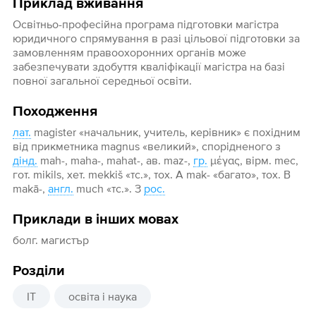
Приклад вживання
Освітньо-професійна програма підготовки магістра
юридичного спрямування в разі цільової підготовки за
замовленням правоохоронних органів може
забезпечувати здобуття кваліфікації магістра на базі
повної загальної середньої освіти.
Походження
лат.
magister «начальник, учитель, керівник» є похідним
від прикметника magnus «великий», спорідненого з
дінд.
mah-, maha-, mahat-, ав. maz-,
гр.
μέγας, вірм. mec,
гот. mikils, хет. mekkiš «тс.», тох. А mak- «багато», тох. В
makā-,
англ.
much «тс.». З
рос.
Приклади в інших мовах
болг. магистър
Розділи
IT
освіта і наука