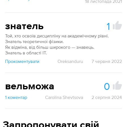
18 листопада 2021
1
знатель
Той, хто освоїв дисципліну на академічному рівні.
Знатель теоретичної фізики.
Як відміна, від більш широкого — знавець.
Знатель в області IT.
Прокоментувати
Oreksanduru
7 червня 2022
0
вельможа
1 коментар
Carolina Shevtsova
2 серпня 2024
Запропонувати свій