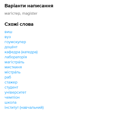
Варіанти написання
магістер, magister
Схожі слова
виш
вуз
гоумскулер
доце́нт
кафедра (катедра)
лабораторія
магістра́ль
мисткиня
містра́ль
раб
стажер
студент
університет
чемпіон
школа
інститут (навчальний)