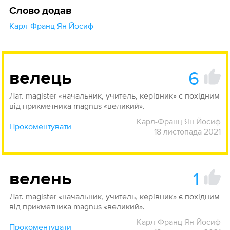
Слово додав
Карл-Франц Ян Йосиф
6
велець
Лат. magister «начальник, учитель, керівник» є похідним
від прикметника magnus «великий».
Карл-Франц Ян Йосиф
Прокоментувати
18 листопада 2021
1
велень
Лат. magister «начальник, учитель, керівник» є похідним
від прикметника magnus «великий».
Карл-Франц Ян Йосиф
Прокоментувати