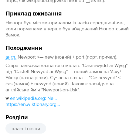
https://uk.wikipedia.org/wiki/Ньюпорт_(Уельс).
Приклад вживання
Нюпорт був містом-причалом із часів середньовіччя,
коли норманами вперше був збудований Нюпортський
Замок.
Походження
англ.
Newport <— new (новий) + port (порт, причал).
Стара вальська назва того міста є "Casnewydd-ar-Wysg"
від "Castell Newydd ar Wysg" — новий замок на Уску/
Уйску (назва річки). Сучасна назва — "Casnewydd" <—
cas (замок) + newydd (новий). Також є засвідчена
англійське йм'я "Newport-on-Usk".
en.wikipedia.org: Newport, Wales#Etymology
https://en.wiktionary.org/wiki/Casnewydd
Розділи
власні назви