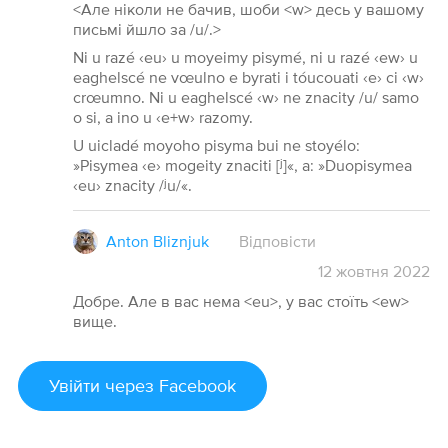
<Але ніколи не бачив, шоби <w> десь у вашому
письмі йшло за /u/.>
Ni u razé ‹eu› u moyeimy pisymé, ni u razé ‹ew› u
eaghelscé ne vœulno e byrati i tóucouati ‹e› ci ‹w›
crœumno. Ni u eaghelscé ‹w› ne znacity /u/ samo
o si, a ino u ‹e+w› razomy.
U uicladé moyoho pisyma bui ne stoyélo:
»Pisymea ‹e› mogeity znaciti [ʲ]«, a: »Duopisymea
‹eu› znacity /ʲu/«.
Anton Bliznjuk
Відповісти
12
жовтня
2022
Добре. Але в вас нема <eu>, у вас стоїть <ew>
вище.
Увійти
через Facebook