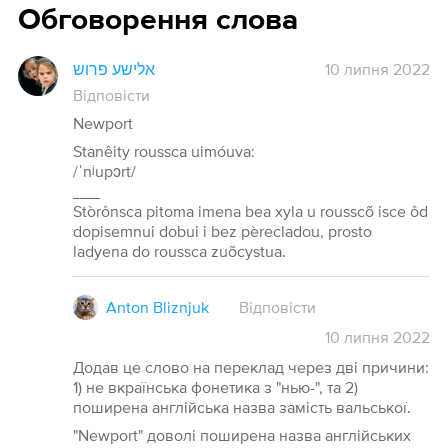
Обговорення слова
אלישע פרוש
10 липня 2022
Відповісти
Newport
Stanêity roussca uimóuva:
/ˈnʲupɔrt/
___
Stòrônsca pitoma imena bea xyla u rousscõ isce ôd
dopisemnui dobui i bez pèrecladou, prosto
ladyena do roussca zuõcystua.
Anton Bliznjuk
Відповісти
10
липня
2022
Додав це слово на переклад через дві причини:
1) не вкраїнська фонетика з "нью-", та 2)
поширена англійська назва замість вальської.
"Newport" доволі поширена назва англійських