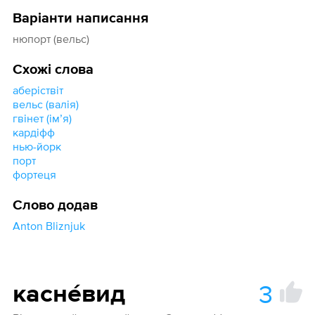
Варіанти написання
нюпорт (вельс)
Схожі слова
аберіствіт
вельс (валія)
гвінет (імʼя)
кардіфф
нью-йорк
порт
фортеця
Слово додав
Anton Bliznjuk
3
касне́вид