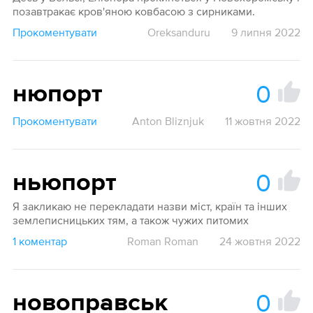
позавтракає кров'яною ковбасою з сирниками.
Прокоментувати
Oreksanduru
9 липня 2022
0
нюпорт
Прокоментувати
Anton Bliznjuk
11 жовтня 2022
0
ньюпорт
Я закликаю не перекладати назви міст, країн та інших
землеписницьких тям, а також чужих питомих
1 коментар
Roman Roman
24 жовтня 2022
0
новоправськ