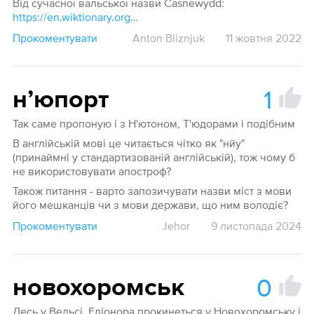
Від сучасної вальської назви Casnewydd:
https://en.wiktionary.org/wiki/Casnewydd
Прокоментувати
Anton Bliznjuk
11 жовтня 2022
1
нʼюпорт
Так саме пропоную і з Н'ютоном, Т'юдорами і подібним
В англійській мові це читається чітко як "нйу"
(принаймні у стандартизованій англійській), тож чому б
не використовувати апостроф?
Також питання - варто запозичувати назви міст з мови
його мешканців чи з мови держави, що ним володіє?
Прокоментувати
Jehor
9 листопада 2024
0
новохоромськ
Десь у Вельсі, Еліонора прокинеться у Новохоромську і