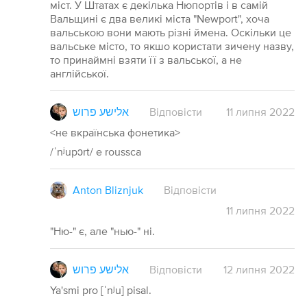
міст. У Штатах є декілька Нюпортів і в самій
Вальщині є два великі міста "Newport", хоча
вальською вони мають різні ймена. Оскільки це
вальське місто, то якшо користати зичену назву,
то принаймні взяти її з вальської, а не
англійської.
אלישע פרוש
Відповісти
11
липня
2022
<не вкраїнська фонетика>
/ˈnʲupɔrt/ e roussca
Anton Bliznjuk
Відповісти
11
липня
2022
"Ню-" є, але "нью-" ні.
אלישע פרוש
Відповісти
12
липня
2022
Ya'smi pro [ˈnʲu] pisal.