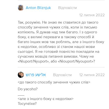
Anton Bliznjuk
Відповісти
12
липня
2022
Так, розумію. Не знаю як ставитися до такого
способу зичення чужих слів, коли їх письмо
копіюють. Я думав над тим багато. І з одного
боку, є великі переваги в такому способі й
багато інших мов так роблять, але з іншого боку
є недоліки, особливо зі станом нашої мови
сьогодні. Я не готовий повністю покладати на
сучасних мовців питання вимови. Чому не
«Niuport/Nyuport», або «Niouport/Nyouport»?
אלישע פרוש
Відповісти
12
липня
2022
<до такого способу зичення чужих слів>
Do yacoho?
___
<але з іншого боку є недоліки>
Tocynéixe?