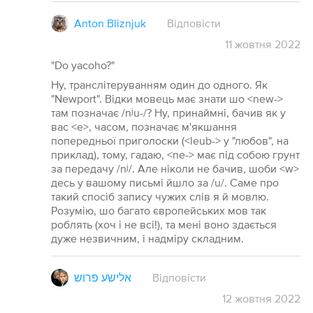
Anton Bliznjuk
Відповісти
11
жовтня
2022
"Do yacoho?"
Ну, транслітеруванням один до одного. Як
"Newport". Відки мовець має знати шо <new->
там позначає /nʲu-/? Ну, принаймні, бачив як у
вас <e>, часом, позначає м'якшання
попередньої приголоски (<leub-> у "любов", на
приклад), тому, гадаю, <ne-> має під собою грунт
за передачу /nʲ/. Але ніколи не бачив, шоби <w>
десь у вашому письмі йшло за /u/. Саме про
такий спосіб запису чужих слів я й мовлю.
Розумію, шо багато європейських мов так
роблять (хоч і не всі!), та мені воно здається
дуже незвичним, і надміру складним.
אלישע פרוש
Відповісти
12
жовтня
2022