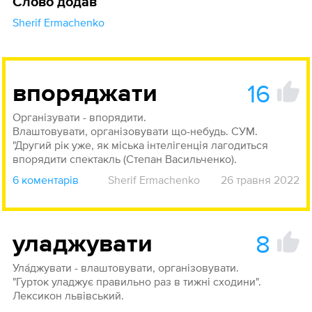
Слово додав
Sherif Ermachenko
16
впоряджати
Організувати - впорядити.
Влаштовувати, організовувати що-небудь. СУМ.
"Другий рік уже, як міська інтелігенція лагодиться
впорядити спектакль (Степан Васильченко).
6 коментарів
Sherif Ermachenko
26 травня 2022
8
уладжувати
Ула́джувати - влаштовувати, організовувати.
"Гурток уладжує правильно раз в тижні сходини".
Лексикон львівський.