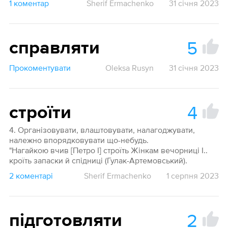
1 коментар
Sherif Ermachenko
31 січня 2023
5
справляти
Прокоментувати
Oleksa Rusyn
31 січня 2023
4
строїти
4. Організовувати, влаштовувати, налагоджувати,
належно впорядковувати що-небудь.
"Нагайкою вчив [Петро І] строїть Жінкам вечорниці І..
кроїть запаски й спідниці (Гулак-Артемовський).
2 коментарі
Sherif Ermachenko
1 серпня 2023
2
підготовляти