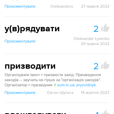
Прокоментувати
Oreksanduru
27 травня 2022
2
у(в)рядувати
Oleksander Lysenko
Прокоментувати
29 травня 2022
2
призводити
Організувати івент = призвести захід. Призведення
заходів -- звучить не гірше за "організація заходів".
Організатор = призвідник
sum.in.ua: pryzvidnyk
.
Прокоментувати
Євген Шульга
14 жовтня 2023