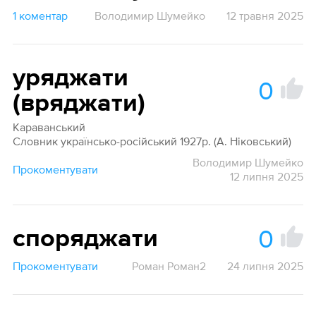
1 коментар
Володимир Шумейко
12 травня 2025
уряджати
0
(вряджати)
Караванський
Словник українсько-російський 1927р. (А. Ніковський)
Володимир Шумейко
Прокоментувати
12 липня 2025
0
споряджати
Прокоментувати
Роман Роман2
24 липня 2025