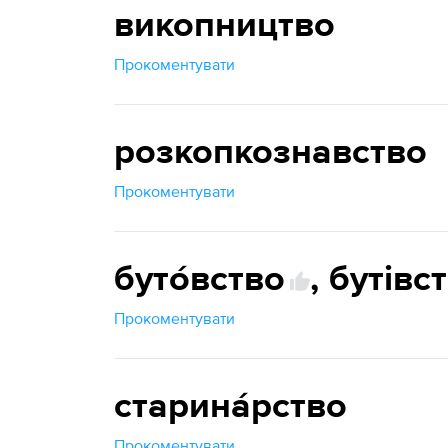
викопництво
Прокоментувати
розкопкознавство
Прокоментувати
буто́вство
,
бутівс
Прокоментувати
старина́рство
Прокоментувати