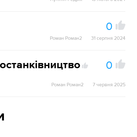
0
Роман Роман2
31 серпня 2024
0
останківництво
Роман Роман2
7 червня 2025
и