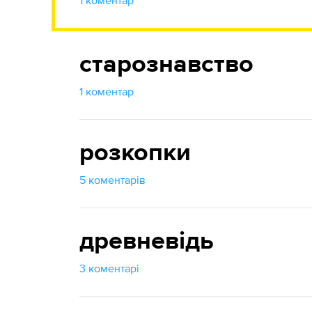
1 коментар
старознавство
1 коментар
розкопки
5 коментарів
древневідь
3 коментарі