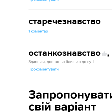
старечезнавство
1 коментар
останкознавство
,
Здається, достатньо близько до суті
Прокоментувати
Запропонуват
свій варіант