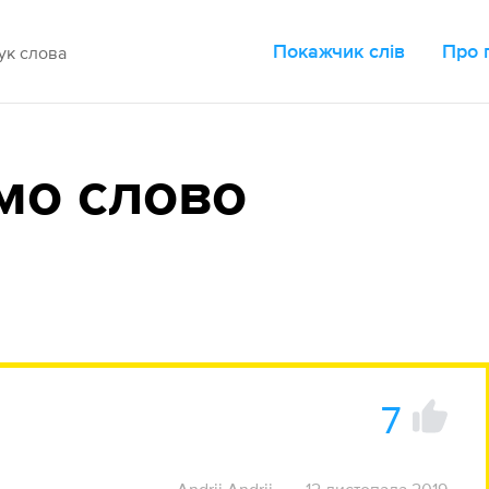
Покажчик слів
Про 
мо слово
7