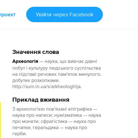
проєкт
Увійти
через Facebook
Значення слова
— наука, що вивчає давні
Археологія
побут і культуру людського суспільства
на підставі речових пам'яток минулого,
добутих розкопками.
http://sum.in.ua/s/arkheologhija.
Приклад вживання
З археологією пов'язані епіграфіка —
наука про написи; нумізматика — наука
про монети; сфрагістика — наука про
печатки; геральдика — наука про
герби.