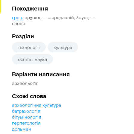
Походження
грец.
αρχαιος — стародавній, λογος —
слово
Розділи
технології
культура
освіта і наука
Варіанти написання
археольоґія
Схожі слова
археологічна культура
батрахологія
бітумінологія
герпетологія
дольмен