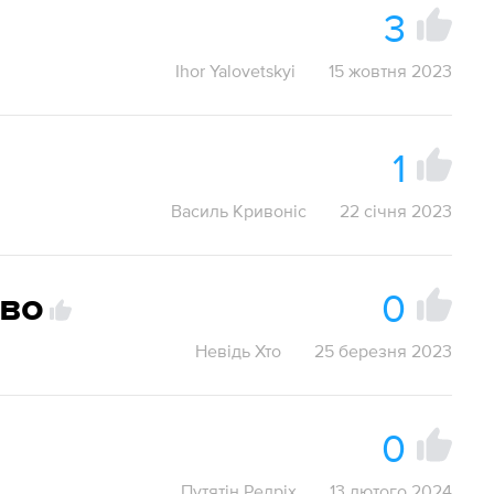
3
Ihor Yalovetskyi
15 жовтня 2023
1
Василь Кривоніс
22 січня 2023
0
тво
Невідь Хто
25 березня 2023
0
Путятін Редріх
13 лютого 2024