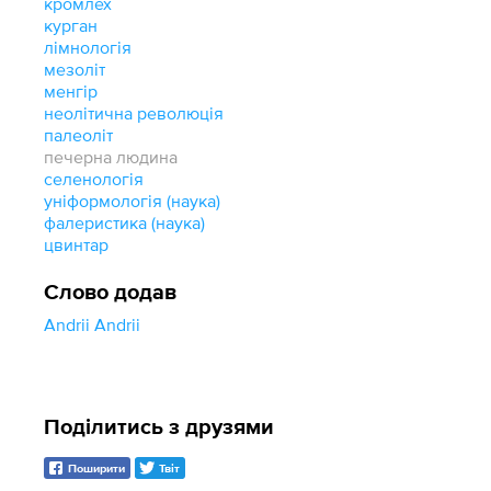
кромлех
курган
лімнологія
мезоліт
менгір
неолітична революція
палеоліт
печерна людина
селенологія
уніформологія (наука)
фалеристика (наука)
цвинтар
Слово додав
Andrii Andrii
Поділитись з друзями
Поширити
Твіт