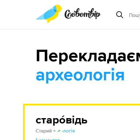
Перекладає
археологія
старóвідь
Старий +
-логія