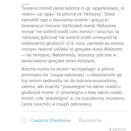
___
Tvoreno mnoiõ perécladomy d.-gr. αρχιπέλαγος, iz
‹staro•› za ‘αρχι•’ ta põcina za ‘πέλαγος’. Slied
zamietiti oge u dauneimy svietie i greçsca i
slovianscui móuvui ròzlõciaxõ meidj ‘θάλασσα,
morye’ he solónõ vodõ colo zemlui / souchui, ta
‘πέλαγος (põcina)’ he solónõ vodõ uniexyniõ ta
vidotvœrno gluibocõ. U d.-rous. pameatcax slovou
‹morye› teacné usiõdui tó greçske slovo θάλασσα
— ne πέλαγος. Natómiesty, slovomy ‹põcina› e
perécladeno greçske slovo πέλαγος.
Xotcha nuinie to recein ‘archipelago’ e pitimo
ponimano he ‘coupa ostrovœu’, u dieystvnosti ge
toy recein œdnosity ne do ostrova-souxodolou,
zemlui, ale znacity *‘prauleigne na danie ceasti u
gluiboçie morie’ ci ‘prauleigna u tœy danie ceasti
moria’, cde ‘prauleigne’ e, za ouxuibomy, muisleno
ceréz souchõ ( → coupõ ostrovœu).
Carolina Shevtsova
Відповісти
4
квітня