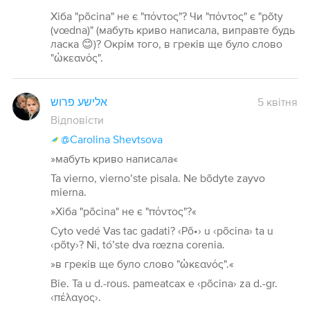
Хіба "põcina" не є "πόντος"? Чи "πόντος" є "põty
(vœdna)" (мабуть криво написала, виправте будь
ласка 😊)? Окрім того, в греків ще було слово
"ὠκεανός".
אלישע פרוש
5 квітня
Відповісти
@Carolina Shevtsova
»мабуть криво написала«
Ta vierno, vierno’ste pisala. Ne bõdyte zayvo
mierna.
»Хіба "põcina" не є "πόντος"?«
Cyto vedé Vas tac gadati? ‹Põ•› u ‹põcina› ta u
‹põty›? Ni, tó’ste dva rœzna corenia.
»в греків ще було слово "ὠκεανός".«
Bie. Ta u d.-rous. pameatcax e ‹põcina› za d.-gr.
‹πέλαγος›.