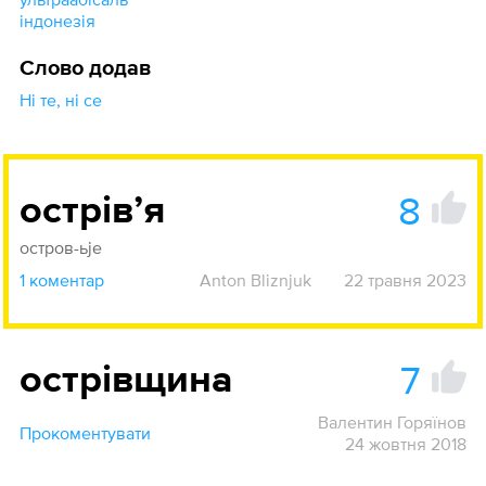
індонезія
Слово додав
Ні те, ні се
8
острівʼя
остров-ьje
1 коментар
Anton Bliznjuk
22 травня 2023
7
острівщина
Валентин Горяїнов
Прокоментувати
24 жовтня 2018