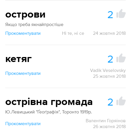
2
острови
Якщо треба якнайпростіше
Прокоментувати
Ні те, ні се
24 жовтня 2018
2
кетяг
Vadik Veselovsky
Прокоментувати
25 жовтня 2018
2
острівна громада
Ю.Левицький "Ґеоґрафія", Торонто 1919р.
Валентин Горяїнов
Прокоментувати
26 жовтня 2018