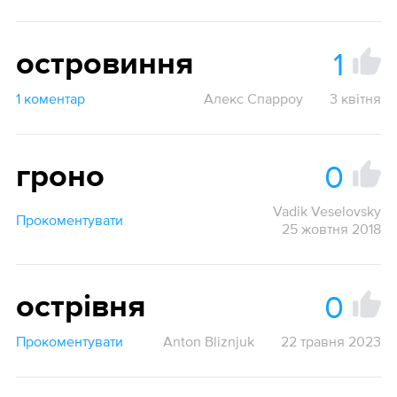
1
островиння
1 коментар
Алекс Спарроу
3 квітня
0
гроно
Vadik Veselovsky
Прокоментувати
25 жовтня 2018
0
острівня
Прокоментувати
Anton Bliznjuk
22 травня 2023