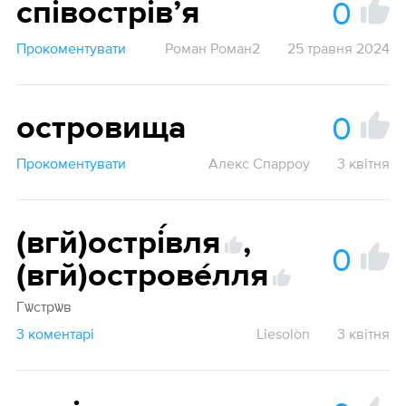
0
співострівʼя
Прокоментувати
Роман Роман2
25 травня 2024
0
островища
Прокоментувати
Алекс Спарроу
3 квітня
(вгй)острі́вля
,
0
(вгй)острове́лля
Гѡстрѡв
3 коментарі
Liesolòn
3 квітня