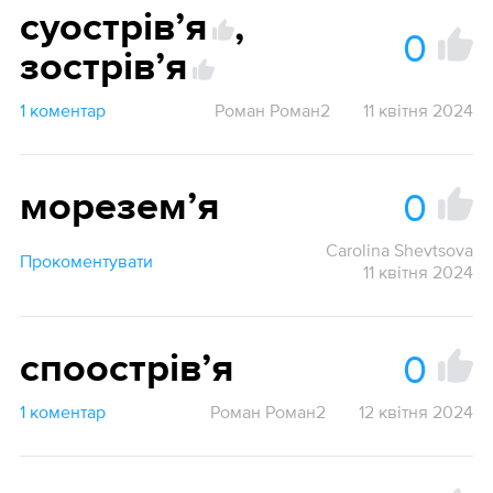
суострівʼя
,
0
зострівʼя
1 коментар
Роман Роман2
11 квітня 2024
0
мореземʼя
Carolina Shevtsova
Прокоментувати
11 квітня 2024
0
споострівʼя
1 коментар
Роман Роман2
12 квітня 2024