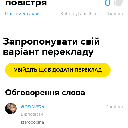
0
повістря
Прокоментувати
Kuľturnyj aborihen
3 квітня
Запропонувати свій
варіант перекладу
УВІЙДІТЬ ЩОБ ДОДАТИ ПЕРЕКЛАД
Обговорення слова
אלישע פרוש
4 квітня
Відповісти
staropõcina