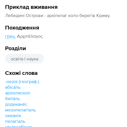
Приклад вживання
Лебедині Острови - архіпелаг коло берегів Криму.
Походження
грец.
Αρχιπέλαγος
Розділи
освіта і наука
Схожі слова
-незія (географ.)
абіса́ль
архієпископ
батіа́ль
додекане́с
мезопелагіаль
океанія
пелагіаль
ультраабісаль