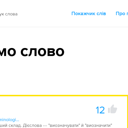
Покажчик слів
Про 
мо слово
12
https://science.lpnu.ua/uk/terminologiya/vsi-vypusky/visnyk-no-402-2000/vyznachennya-chy-oznachennya-yakyy-maye-buty
й склад. Дієслова --- "виозначувати" й "виозначити"