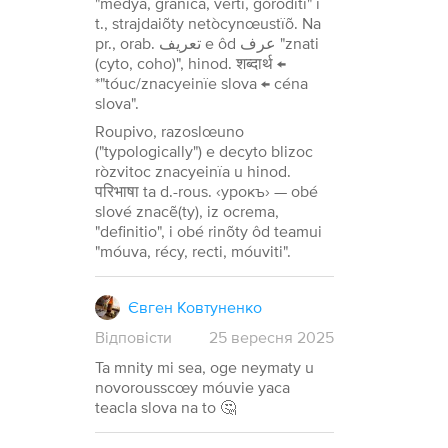
"medya, granica, verti, gòroditi" i
t., strajdaiõty netòcynœustïõ. Na
pr., orab. تعريف e ôd عرف "znati
(cyto, coho)", hinod. शब्दार्थ ←
*"tóuc/znacyeinïe slova ← céna
slova".
Roupivo, razoslœuno
("typologically") e decyto blizoc
ròzvitoc znacyeinïa u hinod.
परिभाषा ta d.-rous. ‹урокъ› — obé
slové znacẽ(ty), iz ocrema,
"definitio", i obé rinõty ôd teamui
"móuva, récy, recti, móuviti".
Євген Ковтуненко
Відповісти
25
вересня
2025
Ta mnity mi sea, oge neymaty u
novorousscœy móuvie yaca
teacla slova na to 🤔