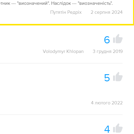
ик --- "виозначений". Наслідок --- "виозначеність".
Путятін Редріх
2 серпня 2024
6
Volodymyr Khlopan
3 грудня 2019
5
4 лютого 2022
4