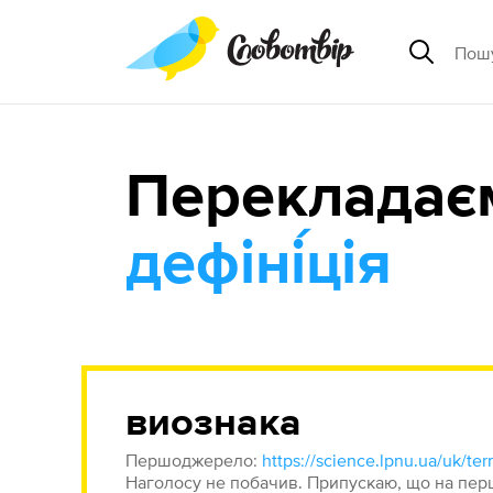
Перекладає
дефіні́ція
виознака
Першоджерело:
Наголосу не побачив. Припускаю, що на перши