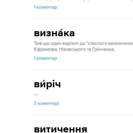
1 коментар
визна́ка
Теж ще один варіянт до "стислого визначенн
Єфремова; Ніковського та Грінченка.
1 коментар
ви́річ
—
3 коментарі
витичення