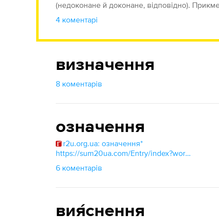
(недоконане й доконане, відповідно). Прикметн
4 коментарі
визначення
8 коментарів
означення
r2u.org.ua: означення*
https://sum20ua.com/Entry/index?wordid=65576&page=2074
6 коментарів
вия́снення