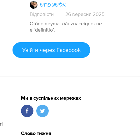
אלישע פרוש
Відповісти
26
вересня
2025
Otóge neyma. ‹Vuiznaceigne› ne
e ‘definitio’.
Увійти
через Facebook
Ми в суспільних мережах
ті
Слово тижня