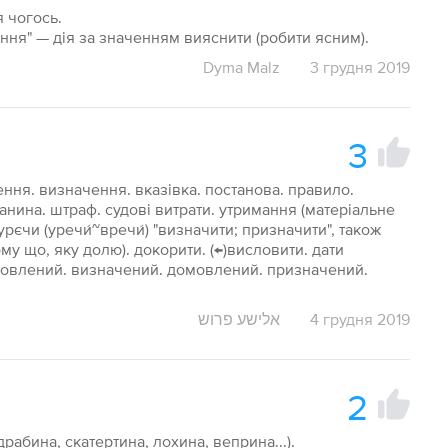
 чогось.
ення" — дія за значенням вияснити (робити ясним).
Dyma Malz
3 грудня 2019
3
ння. визначення. вказівка. постанова. правило.
 данина. штраф. судові витрати. утримання (матеріальне
урєчи (уречи́~вречи́) "визначити; призначити", також
му що, яку долю). докорити. (←)висловити. дати
умовлений. визначений. домовлений. призначений.
אלישע פרוש
4 грудня 2019
2
рабина, скатертина, лохина, веприна...).