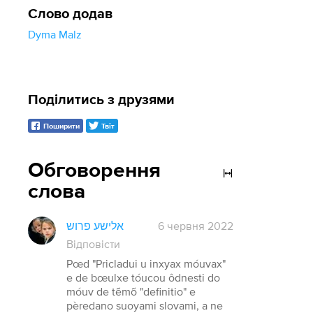
Слово додав
Dyma Malz
Поділитись з друзями
Поширити
Твіт
Обговорення
слова
אלישע פרוש
6 червня 2022
Відповісти
Pœd "Pricladui u inxyax móuvax"
e de bœulxe tóucou ôdnesti do
móuv de tẽmõ "definitio" e
pèredano suoyami slovami, a ne