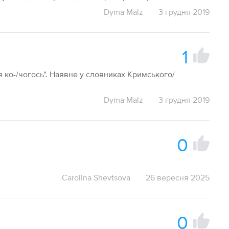
Dyma Malz
3 грудня 2019
1
я ко-/чогось". Наявне у словниках Кримського/
Dyma Malz
3 грудня 2019
0
Carolina Shevtsova
26 вересня 2025
0