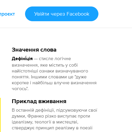
проєкт
Увійти
через Facebook
Значення слова
— стисле логічне
Дефіні́ція
визначення, яке містить у собі
найістотніші ознаки визначуваного
поняття. Іншими словами це "дуже
коротке і найбільш влучне визначення
чогось".
Приклад вживання
В останній дефініції, підсумовуючи свої
думки, Франко різко виступає проти
ідеалізму, теології в мистецтві,
стверджує принцип реалізму в поезії