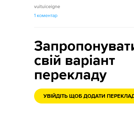
vuituiceigne
1 коментар
Запропонуват
свій варіант
перекладу
УВІЙДІТЬ ЩОБ ДОДАТИ ПЕРЕКЛА