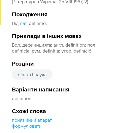
(Літературна Україна, 25.VIII 1967, 2).
Походження
Від
лат.
definitio.
Приклади в інших мовах
Бол. дефиницията; англ. definition; пол.
definicja; рум. definiția; угор. definíció.
Розділи
освіта і наука
Варіанти написання
definition
Схожі слова
понятійний апарат
формулювати