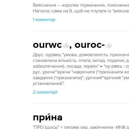
Вия́снення — коротке тлумачення, пояснення
Наголос саме на Я, щоб не плутати із "ви́ясн
1 коментар
ourwc
,
ouroc-
Друс. оурѡкъ "умова. домовленість. призначе
становлена кількість. плата; оклад. податок;
забезпечення). посада. термін" ← *оу-рѡкъ : о
рус. уречи~вречи "наврочити (*призначити ко
завдання (*призначити)", урічний~врічний "
установлений".
2 коментарі
при́на
"ПРО (щось)" + питоме укр. закінчення -ИНА (д