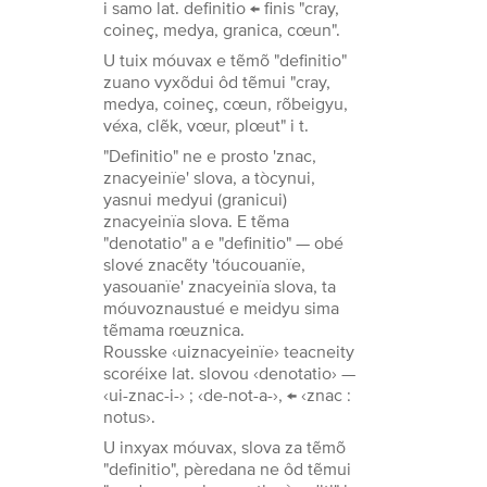
i samo lat. definitio ← finis "cray,
coineç, medya, granica, cœun".
U tuix móuvax e tẽmõ "definitio"
zuano vyxõdui ôd tẽmui "cray,
medya, coineç, cœun, rõbeigyu,
véxa, clẽk, vœur, plœut" i t.
"Definitio" ne e prosto 'znac,
znacyeinïe' slova, a tòcynui,
yasnui medyui (granicui)
znacyeinïa slova. E tẽma
"denotatio" a e "definitio" — obé
slové znacẽty 'tóucouanïe,
yasouanïe' znacyeinïa slova, ta
móuvoznaustué e meidyu sima
tẽmama rœuznica.
Rousske ‹uiznacyeinïe› teacneity
scoréixe lat. slovou ‹denotatio› —
‹ui-znac-i-› ; ‹de-not-a-›, ← ‹znac :
notus›.
U inxyax móuvax, slova za tẽmõ
"definitio", pèredana ne ôd tẽmui