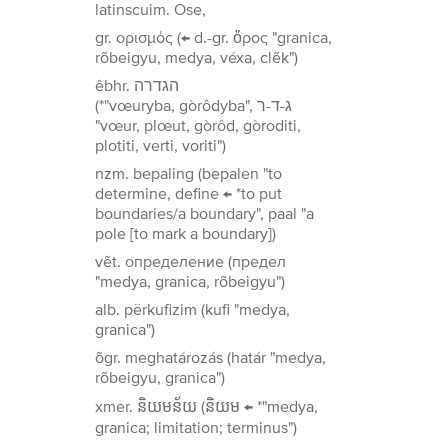
latinscuim. Ose,
gr. ορισμός (← d.-gr. ὅρος "granica,
rõbeigyu, medya, véxa, clẽk")
êbhr. הגדרה
(*"vœuryba, gòrôdyba", ג-ד-ר
"vœur, plœut, gòrôd, gòroditi,
plotiti, verti, voriti")
nzm. bepaling (bepalen "to
determine, define ← *to put
boundaries/a boundary", paal "a
pole [to mark a boundary])
vẽt. определение (предел
"medya, granica, rõbeigyu")
alb. përkufizim (kufi "medya,
granica")
õgr. meghatározás (határ "medya,
rõbeigyu, granica")
xmer. និយមន័យ (និយម ← *"medya,
granica; limitation; terminus")