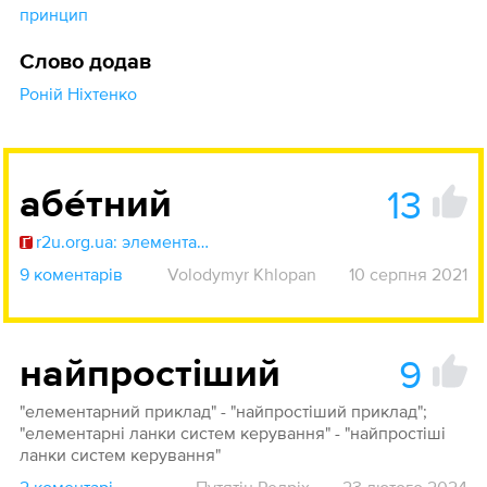
принцип
Слово додав
Роній Ніхтенко
13
абе́тний
r2u.org.ua: элементарный
9 коментарів
Volodymyr Khlopan
10 серпня 2021
9
найпростіший
"елементарний приклад" - "найпростіший приклад";
"елементарні ланки систем керування" - "найпростіші
ланки систем керування"