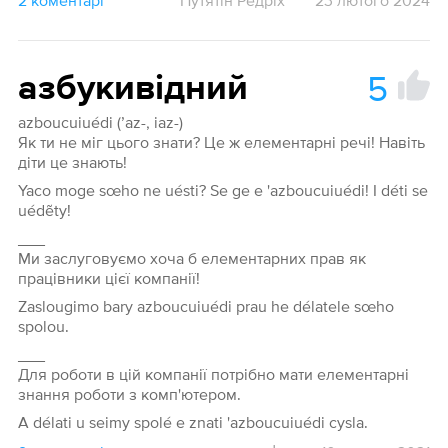
2 коментарі
Путятін Редріх
23 лютого 2024
5
азбукивідний
azboucuiuédi (ʼaz-, iaz-)
Як ти не міг цього знати? Це ж елементарні речі! Навіть
діти це знають!
Yaco moge sœho ne uésti? Se ge e 'azboucuiuédi! I déti se
uédẽty!
___
Ми заслуговуємо хоча б елементарних прав як
працівники цієї компанії!
Zaslougimo bary azboucuiuédi prau he délatele sœho
spolou.
___
Для роботи в цій компанії потрібно мати елементарні
знання роботи з комп'ютером.
A délati u seimy spolé e znati 'azboucuiuédi cysla.