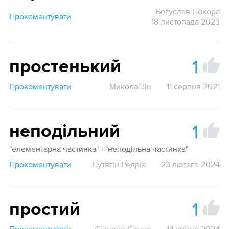
Богуслав Покора
Прокоментувати
18 листопада 2023
1
простенький
Прокоментувати
Микола Зін
11 серпня 2021
1
неподільний
"елементарна частинка" - "неподільна частинка"
Прокоментувати
Путятін Редріх
23 лютого 2024
1
простий