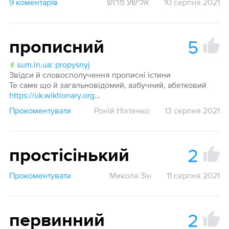
9 коментарів
אלישע פרוש
10 серпня 2021
5
прописний
sum.in.ua: propysnyj
Звідси й словосполучення прописні істини
Те саме що й загальновідомий, азбучний, абетковий
https://uk.wiktionary.org/wiki/абетний
Прокоментувати
Роній Ніхтенко
13 серпня 2021
2
простісінький
Прокоментувати
Микола Зін
11 серпня 2021
2
первинний