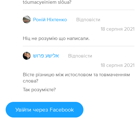
tóumacyeinïem slôua?
Роній Ніхтенко
Відповісти
18
серпня
2021
Ніц не розумію що написали.
אלישע פרוש
Відповісти
18
серпня
2021
Вісте різницю між истословом та товмаченням
слова?
Так розумієте?
Увійти
через Facebook