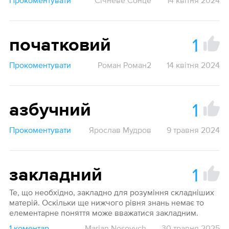
Прокоментувати
Січневе Сонце
14 квітня 2024
1
початковий
Прокоментувати
Роман Роман2
14 квітня 2024
1
азбучний
Прокоментувати
Ярослав Мудров
9 травня 2024
1
закладний
Те, що необхідно, закладно для розуміння складніших
матерій. Оскільки ще нижчого рівня знань немає то
елементарне поняття може вважатися закладним.
1 коментар
Marian Nosovych
30 травня 2025