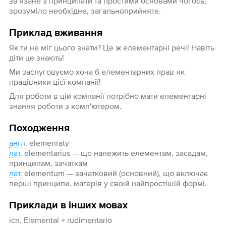
зв'язане з принципати та простими основами чогось;
зрозуміло необхідне, загальноприйняте.
Приклад вживання
Як ти не міг цього знати? Це ж елементарні речі! Навіть
діти це знають!
Ми заслуговуємо хоча б елементарних прав як
працівники цієї компанії!
Для роботи в цій компанії потрібно мати елементарні
знання роботи з комп'ютером.
Походження
англ.
elemenraty
лат.
elementarius — що належить елементам, засадам,
принципам, зачаткам
лат.
elementum — зачатковий (основний), що включає
перші принципи, матерія у своїй найпростішій формі.
Приклади в інших мовах
ісп. Elemental + rudimentario