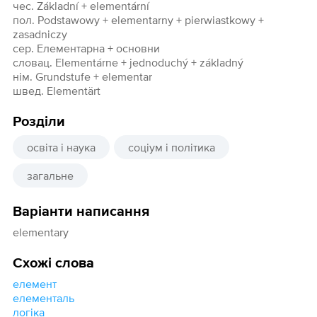
чес. Základní + elementární
пол. Podstawowy + elementarny + pierwiastkowy +
zasadniczy
сер. Елементарна + основни
словац. Elementárne + jednoduchý + základný
нім. Grundstufe + elementar
швед. Elementärt
Розділи
освіта і наука
соціум і політика
загальне
Варіанти написання
elementary
Схожі слова
елемент
елементаль
логіка