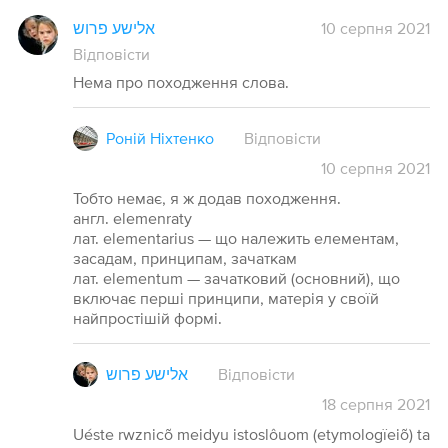
אלישע פרוש
10 серпня 2021
Відповісти
Нема про походження слова.
Роній Ніхтенко
Відповісти
10
серпня
2021
Тобто немає, я ж додав походження.
англ. elemenraty
лат. elementarius — що належить елементам,
засадам, принципам, зачаткам
лат. elementum — зачатковий (основний), що
включає перші принципи, матерія у своїй
найпростішій формі.
אלישע פרוש
Відповісти
18
серпня
2021
Uéste rwznicõ meidyu istoslôuom (etymologïeiõ) ta