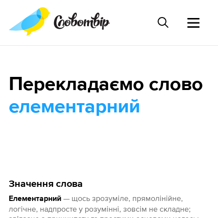
Перекладаємо слово
елементарний
Значення слова
— щось зрозуміле, прямолінійне,
Елементарний
логічне, надпросте у розумінні, зовсім не складне;