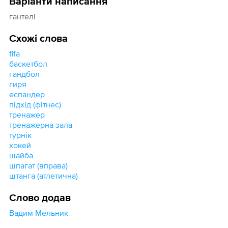
Варіанти написання
гантелі
Схожі слова
fifa
баскетбол
гандбол
гиря
еспандер
підхід (фітнес)
тренажер
тренажерна зала
турнік
хокей
шайба
шпагат (вправа)
штанга (атлетична)
Слово додав
Вадим Мельник