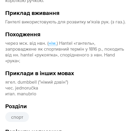
короткою ручкою.
Приклад вживання
Гантелі використовують для розвитку м'язів рук. (з газ.).
Походження
через мск. від нвн. (
нім.
) Hantel «гантель»,
запроваджене як спортивний термін у 1816 p., походить
від нн. hantel «рукоятка», спорідненого з нвн. Hand
«рука»;
Приклади в інших мовах
ягел. dumbbell ("німий дзвін")
чес. jednoručka
итал. manubrio
Розділи
спорт