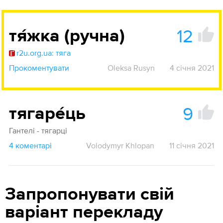
12
тя́жка (ручна)
r2u.org.ua: тяга
Прокоментувати
Oleksa Rusyn
4 січня 2021
9
тягаре́ць
Гантелі - тягарці
4 коментарі
Volodymyr Khlopan
11 січня 2021
Запропонувати свій
варіант перекладу