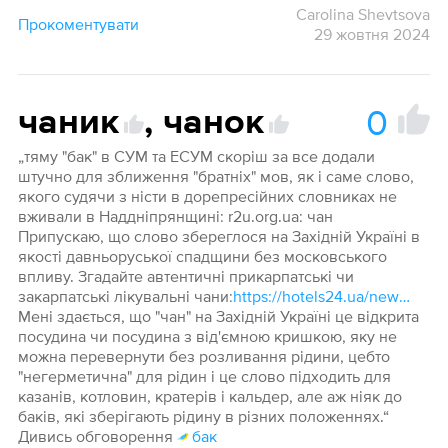
Carolina Shevtsova
Прокоментувати
29 жовтня 2024
0
чаник
,
чанок
„тяму "бак" в СУМ та ЕСУМ скоріш за все додали
штучно для зближення "братніх" мов, як і саме слово,
якого судячи з ністи в дорепресійних словниках не
вживали в Наддніпрянщині: r2u.org.ua: чан
Припускаю, що слово збереглося на Західній Україні в
якості давньоруської спадщини без московського
впливу. Згадайте автентичні прикарпатські чи
закарпатські лікувальні чани:
https://hotels24.ua/news/Chani-v-Karpatah-i-na-ZakarpattI-Yaremche-Lumshori-TatarIv-11232361.html
Мені здається, що "чан" на Західній Україні це відкрита
посудина чи посудина з від'ємною кришкою, яку не
можна перевернути без розливання рідини, цебто
"негерметична" для рідин і це слово підходить для
казанів, котловин, кратерів і кальдер, але аж ніяк до
баків, які зберігають рідину в різних положеннях.“
Дивись обговорення
бак