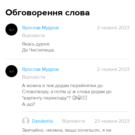
Обговорення слова
Ярослав Мудров
2 червня 2023
Відповісти
Якась дурня.
До Чистилища.
Ярослав Мудров
2 червня 2023
Відповісти
А можна я теж додам перейнятки до
Словотвору, а потім ці ж слова додам до
"варіянту перекладу"? 🧐😁🤦‍♂️
А що?
Dandemis
Відповісти
23
червня
2023
Звичайно, «можна, якщо хочеться», я не