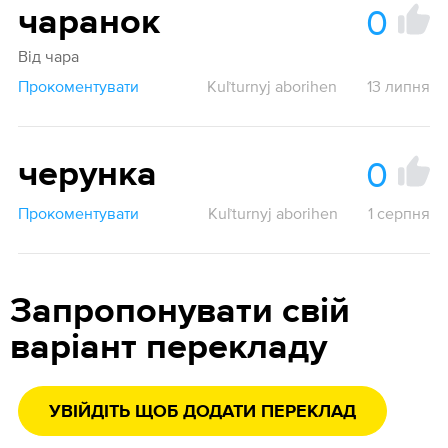
0
чаранок
Від чара
Прокоментувати
Kuľturnyj aborihen
13 липня
0
черунка
Прокоментувати
Kuľturnyj aborihen
1 серпня
Запропонувати свій
варіант перекладу
УВІЙДІТЬ ЩОБ ДОДАТИ ПЕРЕКЛАД