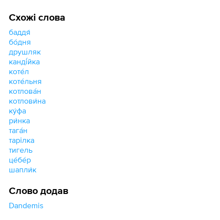
Схожі слова
баддя́
бо́дня
друшляк
канді́йка
коте́л
коте́льня
котлова́н
котлови́на
ку́фа
ри́нка
тага́н
тарілка
тигель
це́бе́р
шапли́к
Слово додав
Dandemis