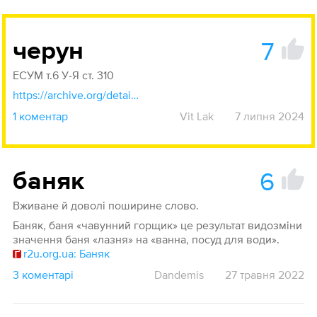
7
черун
ЕСУМ т.6 У-Я ст. 310
https://archive.org/details/etslukrmov6/page/n309/mode/1up?q=черун
1 коментар
Vit Lak
7 липня 2024
6
баняк
Вживане й доволі поширине слово.
Баняк, баня «чавунний горщик» це результат видозміни
значення баня «лазня» на «ванна, посуд для води».
r2u.org.ua: Баняк
3 коментарі
Dandemis
27 травня 2022