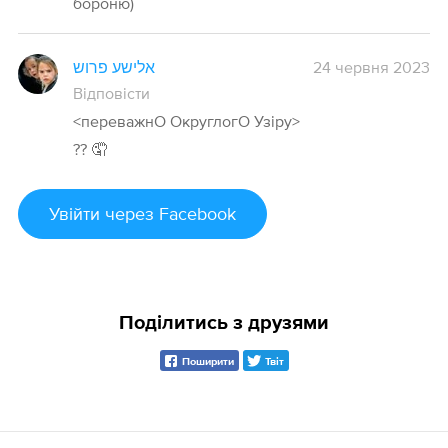
бороню)
אלישע פרוש
24 червня 2023
Відповісти
<переважнО ОкруглогО Узіру>
?? 🤦
Увійти
через Facebook
Поділитись з друзями
Поширити
Твіт