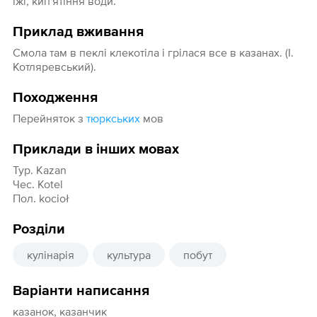
їжі, кип'ятіння води.
Приклад вживання
Смола там в пеклі клекотіла і грілася все в казанах. (І.
Котляревський).
Походження
Перейняток з
тюркських
мов
Приклади в інших мовах
Тур. Kazan
Чес. Kotel
Пол. kocioł
Розділи
кулінарія
культура
побут
Варіанти написання
казанок, казанчик