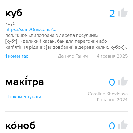
2
куб
коуб
https://sum20ua.com/?wordid=45735&page=1446&searchWord=Куб#lid_45735
псл. *kubъ «видовбана з дерева посудина»;
[куб²] - «великий казан, бак для перегонки або
кип’ятіння рідини; [видовбаний з дерева келих, кубок]».
1 коментар
Данило Ганич
4 травня 2025
0
макі́тра
Carolina Shevtsova
Прокоментувати
11 травня 2024
0
ко́ноб