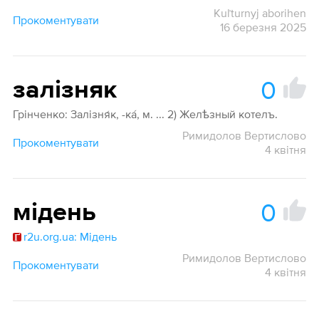
Kuľturnyj aborihen
Прокоментувати
16 березня 2025
0
залізняк
Грінченко: Залізня́к, -ка́, м. ... 2) Желѣзный котелъ.
Римидолов Вертислово
Прокоментувати
4 квітня
0
мідень
r2u.org.ua: Мідень
Римидолов Вертислово
Прокоментувати
4 квітня