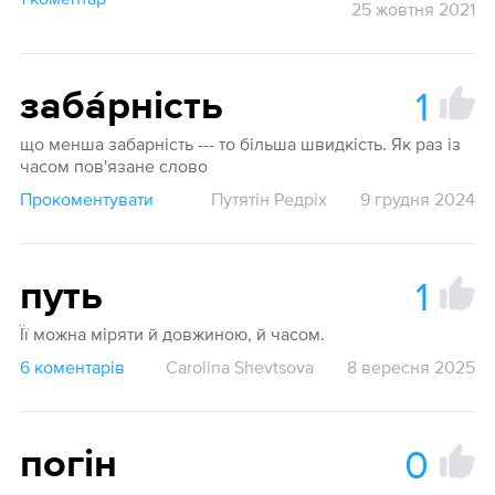
25 жовтня 2021
1
заба́рність
що менша забарність --- то більша швидкість. Як раз із
часом пов'язане слово
Прокоментувати
Путятін Редріх
9 грудня 2024
1
путь
Її можна міряти й довжиною, й часом.
6 коментарів
Carolina Shevtsova
8 вересня 2025
0
погін