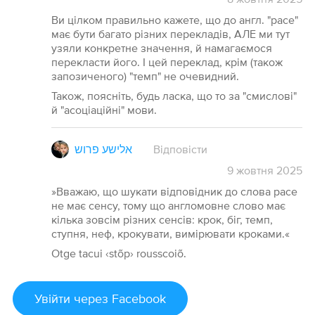
Ви цілком правильно кажете, що до англ. "pace"
має бути багато різних перекладів, АЛЕ ми тут
узяли конкретне значення, й намагаємося
перекласти його. І цей переклад, крім (також
запозиченого) "темп" не очевидний.
Також, поясніть, будь ласка, що то за "смислові"
й "асоціаційні" мови.
אלישע פרוש
Відповісти
9
жовтня
2025
»Вважаю, що шукати відповідник до слова pace
не має сенсу, тому що англомовне слово має
кілька зовсім різних сенсів: крок, біг, темп,
ступня, неф, крокувати, вимірювати кроками.«
Otge tacui ‹stõp› rousscoiõ.
Увійти
через Facebook