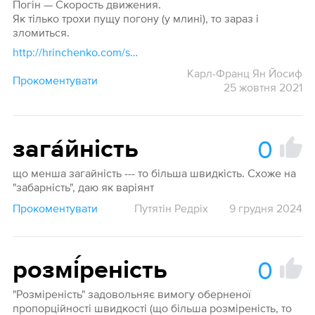
Погін — Скорость движения.
Як тілько трохи пущу погону (у млині), то зараз і
зломиться.
http://hrinchenko.com/slovar/znachenie-slova/41136-poghin.html#show_point
Карл-Франц Ян Йосиф
Прокоментувати
25 жовтня 2021
0
зага́йність
що менша загайність --- то більша швидкість. Схоже на
"забарність", даю як варіянт
Прокоментувати
Путятін Редріх
9 грудня 2024
0
розмі́реність
"Розміреність" задовольняє вимогу оберненої
пропорційності швидкості (що більша розміреність, то