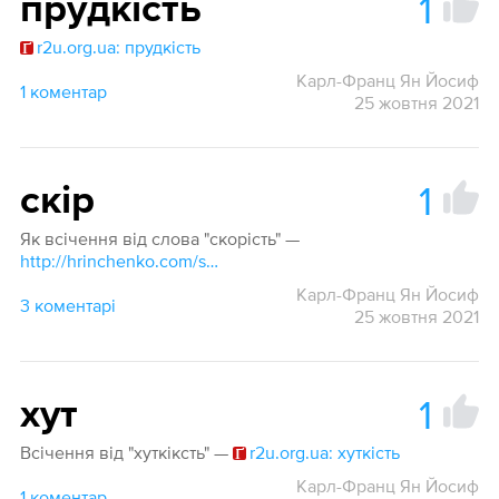
1
пру́дкість
r2u.org.ua: прудкість
Карл-Франц Ян Йосиф
1 коментар
25 жовтня 2021
1
скір
Як всічення від слова "скорість" —
http://hrinchenko.com/slovar/znachenie-slova/54612-skorist.html#show_point
Карл-Франц Ян Йосиф
3 коментарі
25 жовтня 2021
1
хут
Всічення від "хуткіксть" —
r2u.org.ua: хуткість
Карл-Франц Ян Йосиф
1 коментар