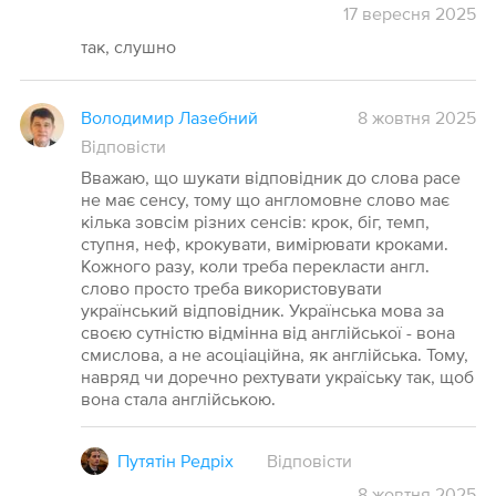
17
вересня
2025
так, слушно
Володимир Лазебний
8 жовтня 2025
Відповісти
Вважаю, що шукати відповідник до слова pace
не має сенсу, тому що англомовне слово має
кілька зовсім різних сенсів: крок, біг, темп,
ступня, неф, крокувати, вимірювати кроками.
Кожного разу, коли треба перекласти англ.
слово просто треба використовувати
український відповідник. Українська мова за
своєю сутністю відмінна від англійської - вона
смислова, а не асоціаційна, як англійська. Тому,
навряд чи доречно рехтувати україську так, щоб
вона стала англійською.
Путятін Редріх
Відповісти
8
жовтня
2025