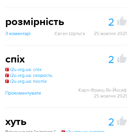
2
розмірність
3 коментарі
Євген Шульга
25 жовтня 2021
2
спіх
r2u.org.ua: спіх
r2u.org.ua: скорость
r2u.org.ua: поспіх
Карл-Франц Ян Йосиф
Прокоментувати
25 жовтня 2021
2
хуть
Всічення від "хуткіксть" —
r2u.org.ua: хуткість