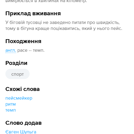
вимірюється в хвилинах на кілометр.
Приклад вживання
У біговій тусовці не заведено питати про швидкість,
тому в бігуна краще поцікавитись, який у нього пейс.
Походження
англ.
pace -- темп.
Розділи
спорт
Схожі слова
пейсмейкер
ритм
темп
Слово додав
Євген Шульга