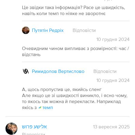
Це звідки така інформація? Pace це швидкість,
навіть коли темп то ніяке не зворотнє
Путятін Редріх
Відповісти
10
грудня
2024
Очевидним чином випливає з розмірності: час /
відстань
Римидолов Вертислово
Відповісти
10
грудня
2024
А, щось пропустив це, якийсь сленг
Але якщо це зі швидкості виникло, і ясно чому,
то якось так можна й перекласти. Наприклад
якісь з
темп
אלישע פרוש
13 вересня 2025
Відповісти