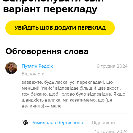
варіант перекладу
УВІЙДІТЬ ЩОБ ДОДАТИ ПЕРЕКЛАД
Обговорення слова
Путятін Редріх
9 грудня 2024
Відповісти
завважте, будь ласка, усі перекладачі, що
менший "пейс" відповідає більшій швидкості,
тож бажано, щоб і слово було відповідне. Якщо
швидкість велика, ми казатимемо, що {ця
величина} --- мала
Римидолов Вертислово
Відповісти
10
грудня
2024