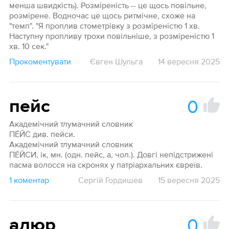
менша швидкість). Розміреність -- це щось повільне,
розмірене. Водночас це щось ритмічне, схоже на
"темп". "Я проплив стометрівку з розміреністю 1 хв.
Наступну пропливу трохи повільніше, з розміреністю 1
хв. 10 сек."
Прокоментувати
Євген Шульга
14 вересня 2025
0
пейс
Академічний тлумачний словник
ПЕ́ЙС див. пейси.
Академічний тлумачний словник
ПЕ́ЙСИ, ік, мн. (одн. пейс, а, чол.). Довгі непідстрижені
пасма волосся на скронях у патріархальних євреїв.
1 коментар
Сергій Гордишев
15 вересня 2025
0
алюр