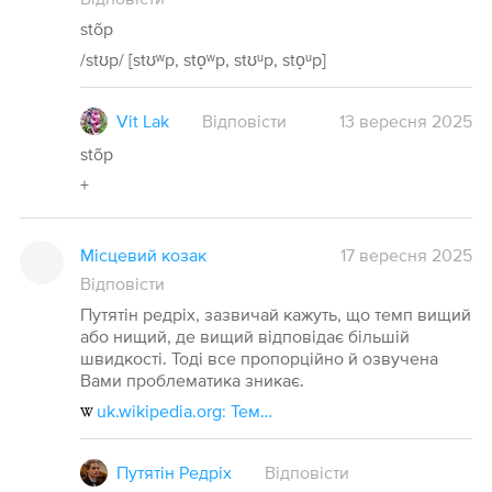
stõp
/stʊp/ [stʊʷp, sto̝ʷp, stʊᵘp, sto̝ᵘp]
Vit Lak
Відповісти
13
вересня
2025
stõp
+
Місцевий козак
17 вересня 2025
Відповісти
Путятін редріх, зазвичай кажуть, що темп вищий
або нищий, де вищий відповідає більшій
швидкості. Тоді все пропорційно й озвучена
Вами проблематика зникає.
uk.wikipedia.org: Темп бігу
Путятін Редріх
Відповісти