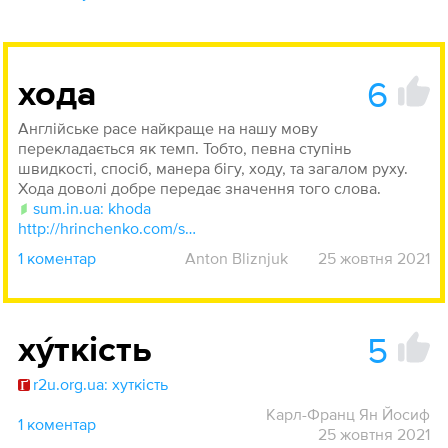
6
хода
Англійське pace найкраще на нашу мову
перекладається як темп. Тобто, певна ступінь
швидкості, cпосіб, манера бігу, ходу, та загалом руху.
Хода доволі добре передає значення того слова.
sum.in.ua: khoda
http://hrinchenko.com/slovar/znachenie-slova/63042-khoda.html#show_point
1 коментар
Anton Bliznjuk
25 жовтня 2021
5
ху́ткість
r2u.org.ua: хуткість
Карл-Франц Ян Йосиф
1 коментар
25 жовтня 2021