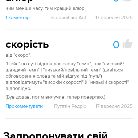
чим менше часу, тим кращий алюр
1 коментар
Scribouillard Ant
17 вересня 2025
0
скорість
від "скоро".
"Пейс" по суті відповідає слову "темп", тож "високий/
швидкий темп" і "низький/повільний темп" (дивіться
обговорення слова та мій відгук під "путь")
відповідатимуть "високій скорості" й "низькій скорості",
відповідно.
(Був додав, потім вилучив, тепер повертаю.)
Прокоментувати
Путятін Редріх
17 вересня 2025
Запропонувати свій