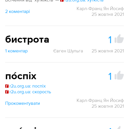
Карл-Франц Ян Йосиф
2 коментарі
25 жовтня 2021
1
бистрота
1 коментар
Євген Шульга
25 жовтня 2021
1
по́спіх
r2u.org.ua: поспіх
r2u.org.ua: скорость
Карл-Франц Ян Йосиф
Прокоментувати
25 жовтня 2021