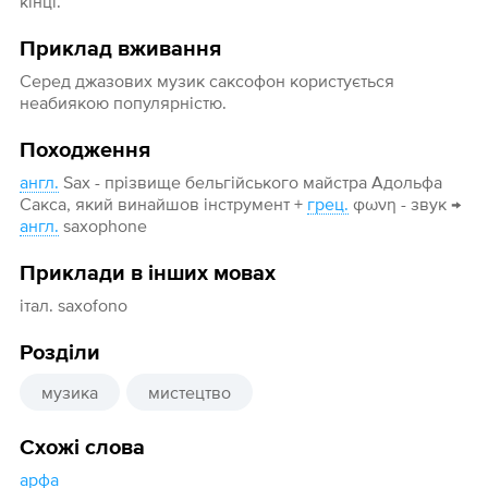
кінці.
Приклад вживання
Серед джазових музик саксофон користується
неабиякою популярністю.
Походження
англ.
Sax - прізвище бельгійського майстра Адольфа
Сакса, який винайшов інструмент +
грец.
φωνη - звук →
англ.
saxophone
Приклади в інших мовах
італ. saxofono
Розділи
музика
мистецтво
Схожі слова
арфа