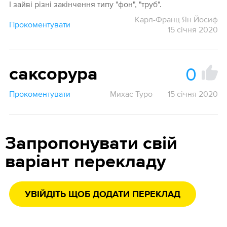
І зайві різні закінчення типу "фон", "труб".
Карл-Франц Ян Йосиф
Прокоментувати
15 січня 2020
0
саксорура
Прокоментувати
Михас Туро
15 січня 2020
Запропонувати свій
варіант перекладу
УВІЙДІТЬ ЩОБ ДОДАТИ ПЕРЕКЛАД