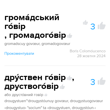
грома́дський
3
го́вір
1
,
громадого́вір
gromadscuy govœur, gromadogovœur
Boris Colomóucenco
Прокоментувати
28 жовтня 2024
дру́ствен го́вір
,
3
друствого́вір
або
друсто́вний говір
drougystuen~drougystóunuy govœur, drougystuogovœur
‹drougystuo› "socium" ta ‹drougystuen, drougystóun-›