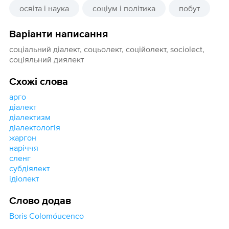
освіта і наука
соціум і політика
побут
Варіанти написання
соціальний діалект, соцьолект, соційолект, sociolect,
соціяльний диялект
Схожі слова
арго
діалект
діалектизм
діалектологія
жаргон
наріччя
сленг
субдіялект
ідіолект
Слово додав
Boris Colomóucenco