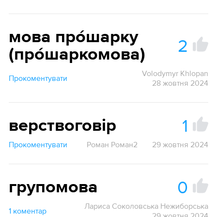
мова про́шарку
2
(про́шаркомова)
Volodymyr Khlopan
Прокоментувати
28 жовтня 2024
1
верствоговір
Прокоментувати
Роман Роман2
29 жовтня 2024
0
групомова
Лариса Соколовська Нежиборська
1 коментар
29 жовтня 2024