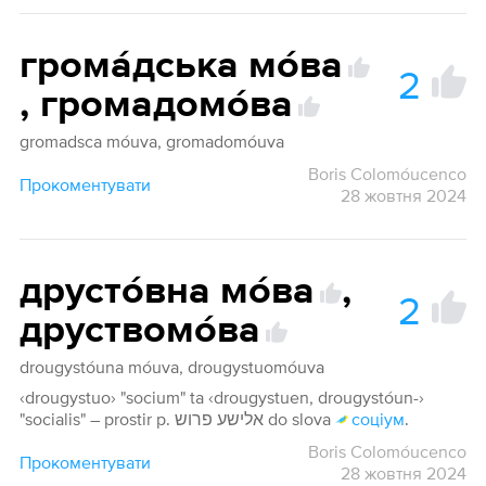
грома́дська мо́ва
2
,
громадомо́ва
gromadsca móuva, gromadomóuva
Boris Colomóucenco
Прокоментувати
28 жовтня 2024
друсто́вна мо́ва
,
2
друствомо́ва
drougystóuna móuva, drougystuomóuva
‹drougystuo› "socium" ta ‹drougystuen, drougystóun-›
"socialis" – prostir p. אלישע פרוש do slova
соціум
.
Boris Colomóucenco
Прокоментувати
28 жовтня 2024