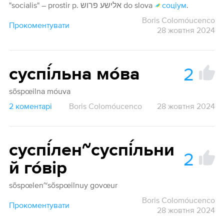
"socialis" – prostir p. אלישע פרוש do slova
соціум
.
Boris Colomóucenco
Прокоментувати
28 жовтня 2024
2
суспі́льна мо́ва
sõspœilna móuva
2 коментарі
Boris Colomóucenco
28 жовтня 2024
суспі́лен~суспі́льни
2
й го́вір
sõspœlen~sõspœilnuy govœur
Boris Colomóucenco
Прокоментувати
28 жовтня 2024