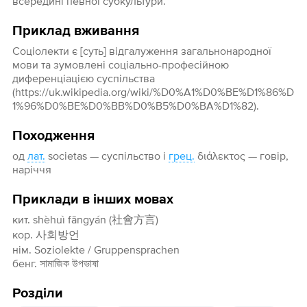
всередині певної субкультури.
Приклад вживання
Соціолекти є [суть] відгалуження загальнонародної
мови та зумовлені соціально-професійною
диференціацією суспільства
(https://uk.wikipedia.org/wiki/%D0%A1%D0%BE%D1%86%D
1%96%D0%BE%D0%BB%D0%B5%D0%BA%D1%82).
Походження
од
лат.
societas — суспільство і
грец.
διάλεκτος — говір,
наріччя
Приклади в інших мовах
кит. shèhuì fāngyán (社會方言)
кор. 사회방언
нім. Soziolekte / Gruppensprachen
бенг. সামাজিক উপভাষা
Розділи