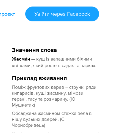
проєкт
Увійти
через Facebook
Значення слова
— кущ із запашними білими
Жасми́н
квітками, який росте в садах та парках.
Приклад вживання
Поміж фруктових дерев – стрункі ряди
кипарисів, кущі жасмину, мімози,
герані, тису та розмарину. (Ю.
Мушкетик)
Обсаджена жасмином стежка вела в
нішу вузьких дверей. (С.
Чорнобривець)