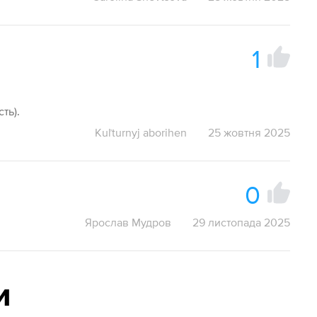
1
ть).
Kuľturnyj aborihen
25 жовтня 2025
0
Ярослав Мудров
29 листопада 2025
и