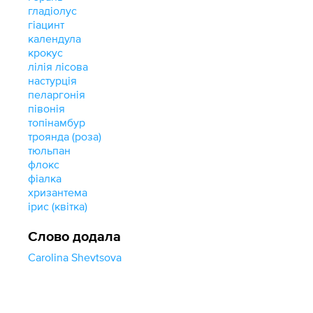
гладіолус
гіацинт
календула
крокус
лілія лісова
настурція
пеларгонія
півонія
топінамбур
троянда (роза)
тюльпан
флокс
фіалка
хризантема
ірис (квітка)
Слово додала
Carolina Shevtsova