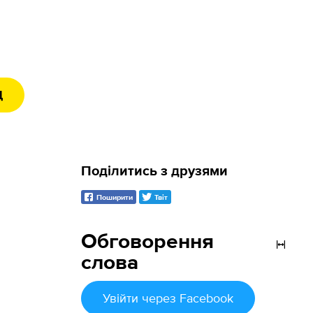
Д
Поділитись з друзями
Поширити
Твіт
Обговорення
слова
Увійти
через Facebook