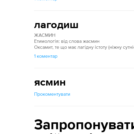
лагодиш
ЖАСМИН
Етимологія: від слова жасмин
Оксамит, те що має лагідну істоту (ніжну сутніс
1 коментар
ясмин
Прокоментувати
Запропонуват