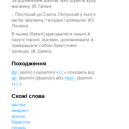
За відчиненим вікном тихо шуміли кущі
жасмину. (Я. Галан)
– Поспішай до Сахла. Попрохай у нього
квітів: жасмину, гвоздик і ромашок. (Ю.
Логвин)
В ньому [букеті] красувалися пишні й
пахучі півонії, жасмин, доповнювали й
прикрашали собою букет ніжні
троянди. (А. Шиян).
Походження
фр.
jasmin (‹jassemin) «
т.с.
» походить від
ар.
jāsemîn (jāsamûn) або
перс.
jāsemin
«
т.с.
».
Схожі слова
айстра
амарант
арніка
барвінок
герань