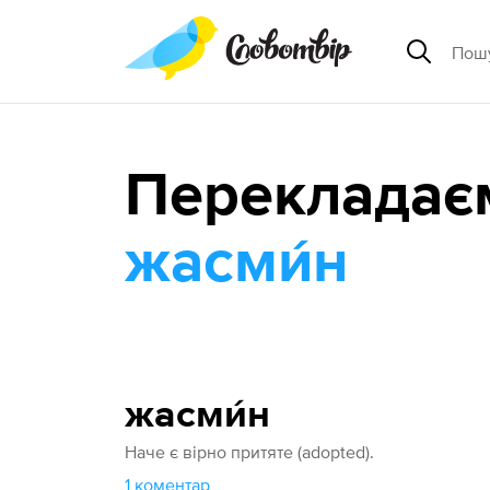
Перекладає
жасми́н
жасми́н
Наче є вірно притяте (adopted).
1 коментар