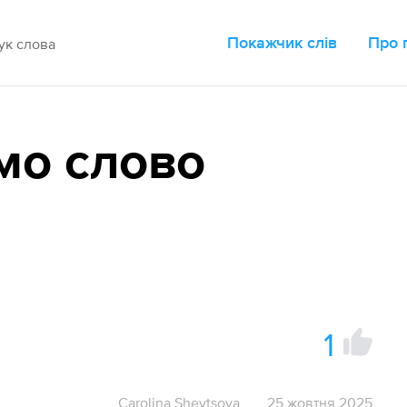
Покажчик слів
Про 
мо слово
1
Carolina Shevtsova
25 жовтня 2025